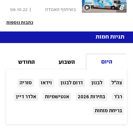
 בשיתוף האגודה 
|
06.10.22
למלחמה בסרטן 
כתבות נוספות
תגיות חמות
היום
השבוע
החודש
צה"ל
לבנון
דרום לבנון
וידאו
סוריה
רג'ר
בחירות 2026
אנטישמיות
אלדר דיין
בריחת מוחות