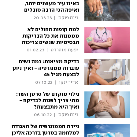
באיזו עיר מעשנים יותר,
ואיפה הכי הרבה סובלים
מעודף משקל וסוכרת?
 נינה פוקס 
|
20.03.23
למה קופות החולים לא
מממנות את כל הבדיקות
הבסיסיות שנשים צריכות
לעבור?
 יפעת מנהרדט 
|
01.02.23
בדיקת מציאות: כמה נשים
עוברות ממוגרפיה - ואיך ניתן
לבצעה מגיל 45
 אדיר ינקו 
|
07.10.22
גילוי מוקדם של סרטן השד:
מתי צריך לפנות לבדיקה -
ואיך היא מתבצעת?
 נינה פוקס 
|
06.10.22
ניידת הממוגרפיה של האגודה
למלחמה בסרטן בדרכה אליכן