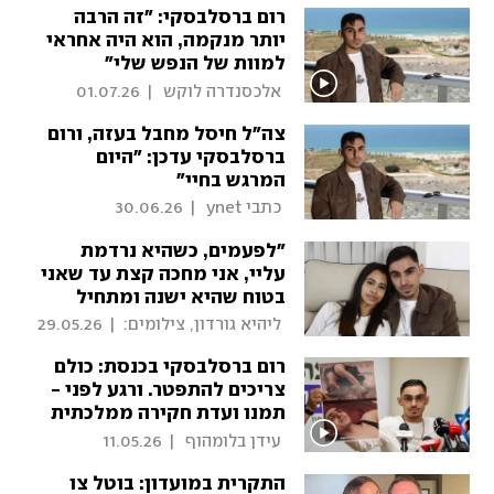
רום ברסלבסקי: "זה הרבה
יותר מנקמה, הוא היה אחראי
למוות של הנפש שלי"
 אלכסנדרה לוקש 
|
01.07.26
צה"ל חיסל מחבל בעזה, ורום
ברסלבסקי עדכן: "היום
המרגש בחיי"
 כתבי ynet 
|
30.06.26
"לפעמים, כשהיא נרדמת
עליי, אני מחכה קצת עד שאני
בטוח שהיא ישנה ומתחיל
לבכות"
 ליהיא גורדון, צילומים: 
|
29.05.26
זיו קורן 
רום ברסלבסקי בכנסת: כולם
צריכים להתפטר. ורגע לפני -
תמנו ועדת חקירה ממלכתית
 עידן בלומהוף 
|
11.05.26
התקרית במועדון: בוטל צו