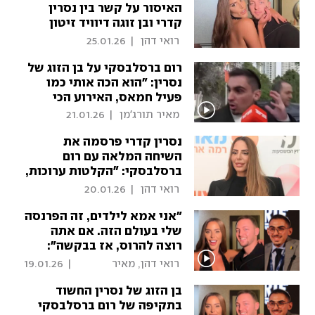
האיסור על קשר בין נסרין
קדרי ובן זוגה דיוויד זיטון
 רואי דהן 
|
25.01.26
רום ברסלבסקי על בן הזוג של
נסרין: "הוא הכה אותי כמו
פעיל חמאס, האירוע הכי
מזעזע בחיי"
 מאיר תורג'מן 
|
21.01.26
נסרין קדרי פרסמה את
השיחה המלאה עם רום
ברסלבסקי: ״הקלטות ערוכות,
שלא יעשו עליי סיבוב״
 רואי דהן 
|
20.01.26
"אני אמא לילדים, זה הפרנסה
שלי בעולם הזה. אם אתה
רוצה להרוס, אז בבקשה":
השיחה בין נסרין קדרי ורום
 רואי דהן, מאיר 
|
19.01.26
ברסלבסקי
תורג'מן, ליהיא גורדון 
בן הזוג של נסרין החשוד
בתקיפה של רום ברסלבסקי