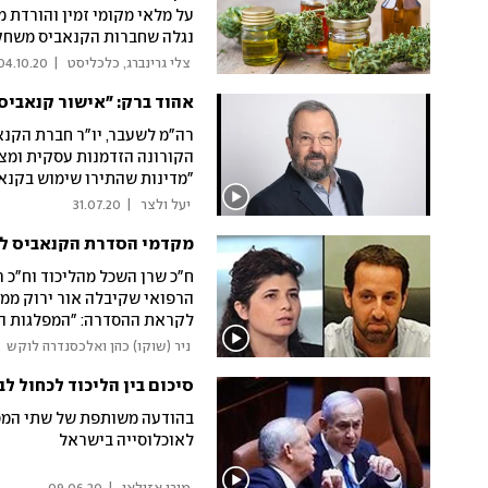
על מלאי מקומי זמין והורדת מ
נגלה שחברות הקנאביס משחקו
 צלי גרינברג, כלכליסט 
|
04.10.20
אהוד ברק: "אישור קנאביס 
רה"מ לשעבר, יו"ר חברת הקנא
הקורונה הזדמנות עסקית ומצ
"מדינות שהתירו שימוש בקנאב
למתחרים בעולם בגלל רגולציה
 יעל ולצר 
|
31.07.20
מקדמי הסדרת הקנאביס ל-ynet: "תוצאות - עוד כמה חודשי
ח"כ שרן השכל מהליכוד וח"כ 
הרפואי שקיבלה אור ירוק ממפ
לקראת ההסדרה: "המפלגות החר
המתווה יפורסם בימים הקרובי
 ניר (שוקו) כהן ואלכסנדרה לוקש 
סיכום בין הליכוד לכחול ל
בהודעה משותפת של שתי המפל
לאוכלוסייה בישראל