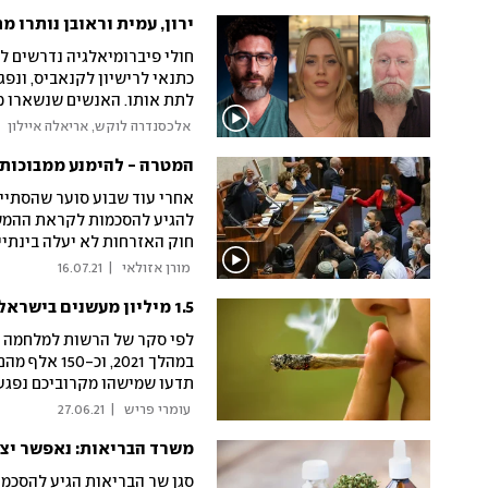
בריאות הציבור"
ירון, עמית וראובן נותרו 
חולי פיברומיאלגיה נדרשים ל
לתת אותו. האנשים שנשארו מ
"הרבה פוסט טראומטיים נמנע
 אלכסנדרה לוקש, אריאלה איילון 
המטרה - להימנע ממבוכות 
אחרי עוד שבוע סוער שהסתיי
להגיע להסכמות לקראת ההמשך.
חוק האזרחות לא יעלה בינתיי
טובים מאוד". האופוזיציה נע
 מורן אזולאי 
|
16.07.21
1.5 מיליון מעשנים בישראל: כך תזהו שימוש יתר בגראס שעלול לפגוע בתפקוד
לפי סקר של הרשות למלחמה ב
במהלך 2021,
תדעו שמישהו מקרוביכם נפגע
לטפל בבעיה? כל מה ששרי הב
 עומרי פריש 
|
27.06.21
משרד הבריאות: נאפשר יצוא קנ
סגן שר הבריאות הגיע להסכמו