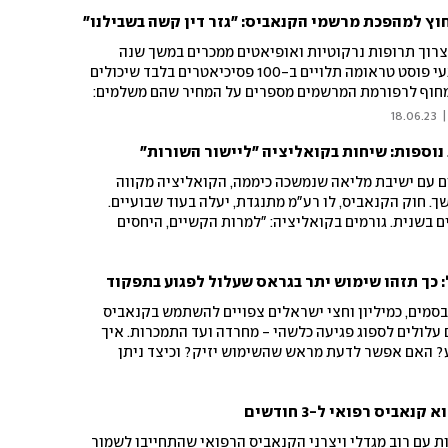
מחוץ למהפכת מרשמי הקנאביס: "גזר דין קשה בשבילנו"
צרוך תרופות נרקוטיות ואופיאטים ממכרים במשך שנה
כתנאי לרישיון לקנאביס, ונפגעי פוסט טראומה תלויים ב-100 פסיכיאטרים בלבד שיכולים
חוף לרפורמת המרשמים מספרים על המחיר שהם משלמים:
ים מקנאביס בגלל התהליך הקשה"
18.06.23
|
נוספות: שיחות בקואליציה "ליישור השורות"
ם עם ישיבת מליאה שנמשכה כיממה, הקואליציה מקווה
 חוק הקנאביס, לו רע"מ מתנגדת, יעלה בעוד שבועיים.
ם בשנית. גורמים בקואליציה: "למרות הקשיים, היחסים
רכת להמשך הקרבות
סמים, כמיליון וחצי ישראלים צפויים להשתמש בקנאביס
 וכ-150 אלף מהם עלולים לספוג פגיעה כלשהי - מחרדה ועד התמכרות. איך
? האם אפשר לדעת מראש שהשימוש יזיק? וכיצד ניתן
ריאות והרווחה צריכים לדעת לקראת הרפורמה הצפויה
אביס רפואי ל-3 חודשים
ת עם רוב מגדלי ויצרני הקנאביס הרפואי שהתחייבו לשמור