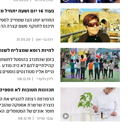
 מורן אזולאי 
|
09.06.20
בעוד 16 יום ושעה יתחיל מצבי הגופני להידרדר
החודש יפוג הצו שמחייב לספק
תיכנס לתוקף. משם קצרה הדרך
 דנה בר-און 
|
31.05.20
להיות רופא שמצליח לשנו
בזמן שהתנדב בהוסטל לתשושי 
קהילתיים להם לא היה מודע . 
וגייס אליו סטודנטים נוספים 
אחד יכולה להשפיע על המון
 לירן גלעדי  
|
08.12.19
הכוונות הטובות לא הספיק
הרפורמה רצתה להנגיש את הצ
נוצרה שרשרת אספקה שהובילה
חוסר אונים של המטופלים. הא
 ענבר טויזר 
|
08.12.19