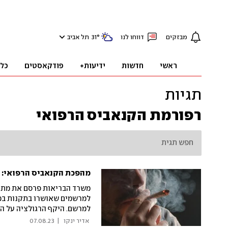
מבזקים
דווחו לנו
°
31
תל אביב
ראשי
חדשות
ידיעות+
פודקאסטים
כל
תגיות
רפורמת הקנאביס הרפואי
מהפכת הקנאביס הרפואי: ז
משרד הבריאות פרסם את מתוו
למרשמים שאושרו בתקנות במק
למרשם. היקף הרגולציה על ה
המחיר צפוי לרדת. שר הבריאו
 אדיר ינקו 
|
07.08.23