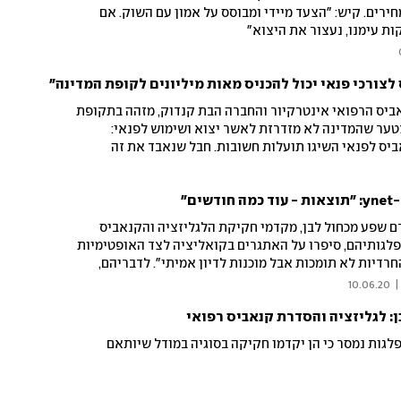
חירים. קיש: "הצעד מיידי ומבוסס על אמון עם השוק. אם
ת עימנו, נעצור את היצוא"
לצורכי פנאי יכול להכניס מאות מיליונים לקופת המדינה"
ביס הרפואי אינטרקיור והחברה הבת קנדוק, מזהה בתקופת
טער שהמדינה לא מזדרזת לאשר יצוא ושימוש לפנאי:
יס לפנאי השיגו תועלות חשובות. חבל שנאבד את זה
"
ם"
רם שפע מכחול לבן, מקדמי חקיקת הלגליזציה והקנאביס
לגותיהם, סיפרו על האתגרים בקואליציה לצד האופטימיות
דיות לא תומכות אבל מוכנות לדיון אמיתי". לדבריהם,
ם
10.06.20
|
בן: לגליזציה והסדרת קנאביס רפואי
גות נמסר כי הן יקדמו חקיקה בסוגיה במודל שיותאם