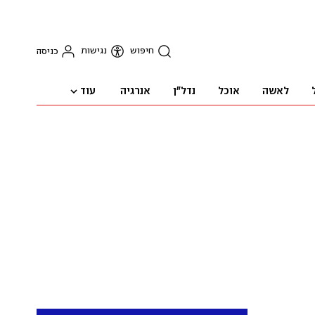
חיפוש
נגישות
כניסה
עוד
לאשה
אוכל
נדל"ן
אנרגיה