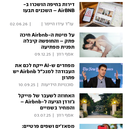
דירות בחיפה הושכרו ב-
AirBNB – השכנים תבעו
 עו"ד עידו היימר | 
|
02.06.26
פסקדין 
על מיטת ה-Airbnb חיכה
פתק – והחופשה קיבלה
תפנית מפתיעה
 אסף רוזן 
|
09.12.25
מפחדים ש-AI ייקח לכם את
העבודה? למנכ"ל Airbnb יש
פתרון
 סוכנויות הידיעות 
|
10.09.25
האחוזה לשעבר של מייקל
ג'ורדן הגיעה ל-Airbnb –
והמחיר בשמיים
 אסף רוזן 
|
03.07.25
מסאז'ים ושפים פרטיים: