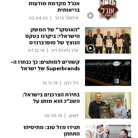
אנג'ל מקדמת מודעות
בריאותית
 איתמר ברנר 
|
02.04.20
"האוסקר" של המשק
הישראלי: ביקרנו בטקס
הנוצץ של סופרברנדס
 קרן נתנזון ויץ 
|
07.12.19
קשורים למותגים: כך נבחרו ה-
Superbrands של ישראל
 גיל רונן 
|
19.11.19
בחירת הצרכנים בישראל:
השב"כ הוא מותג על
20.05.19
|
 ynet 
תגידו מזל טוב: מתיסיהו
התחתן