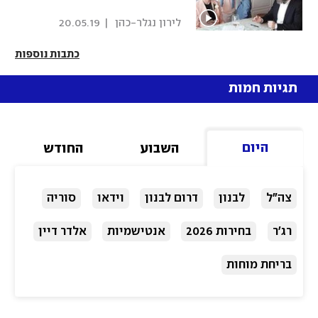
 לירון נגלר-כהן 
|
20.05.19
כתבות נוספות
תגיות חמות
היום
השבוע
החודש
צה"ל
לבנון
דרום לבנון
וידאו
סוריה
רג'ר
בחירות 2026
אנטישמיות
אלדר דיין
בריחת מוחות