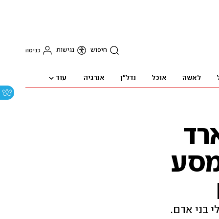
חיפוש
נגישות
כניסה
עוד
לאשה
אוכל
נדל"ן
אנרגיה
רד
מסע
 אינטרנט, בלי מכשירים דיגיטליים, בלי GPS ובלי בני אדם.