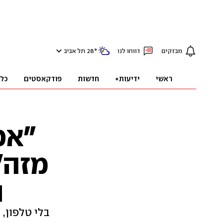
מבזקים
דווחו לנו
°
28
תל אביב
ראשי
ידיעות+
חדשות
פודקאסטים
כל
"אמ
מזה"
ה