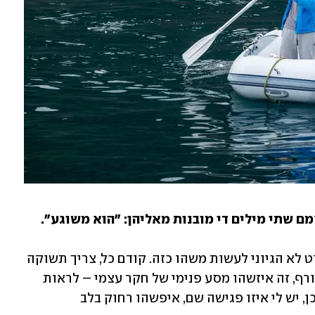
אנשים שיקראו את הראיון הזה יגידו לעצמם שתי מילים די מובנות מאליהן: "הוא משוגע". 
"אי אפשר באמת להסביר את זה, כי זה פשוט לא הגיוני לעשות משהו כזה. קודם כל, צריך תשוקה 
מאוד גדולה לים. מעבר לאתגר השייט המטורף, זה איזשהו מסע פנימי של חקר עצמי – לראות 
לאילו מקומות הדבר הזה לוקח אותי. אבל כן, יש לי איזו פגישה שם, איפשהו רחוק בלב 