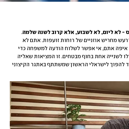
 - לא ליום, לא לשבוע, אלא קרוב לשנה שלמה
. 
מסביבכם רק מים, גלים בגובה של בניינים, ורעש מחריש אוזניים של רוחות זועפות. אתם לא 
יכולים לפתוח אפליקציית ניווט כדי לבדוק איפה אתם, אי אפשר לשלוח הודעה למשפחה כדי 
להגיד שהכול בסדר, ואסור לכם לעצור אפילו לשנייה אחת בחוף מבטחים. זו המציאות שאליה 
צועד דניאל פינסקי בן ה-35 מאריאל, שעומד להפוך לישראלי הראשון שמשתתף באתגר הקיצוני 