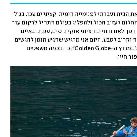
״הרפתקה שלי התחילה בגיל 14, כשעזבתי את הבית ועברתי לפנימייה הימית  קציני ים עכו. בגיל 
23 קניתי סירה קטנה בשם  אסטריקס, וכך החלום לעזוב הכול ולהפליג בעולם התחיל לרקום עור 
וגידים. התכנון היה לשנה אחת, אבל המסע הפך לאורח חיים חציתי אוקיינוסים, עגנתי באיים 
קריביים נידחים, וחייתי רחוק מהציוויליזציה וקרוב לטבע. היום אני מרגיש שהגיע הזמן להגשים 
עוד חלום שאפתני במיוחד לייצג את ישראל במרוץ ה-Golden Globe״. כך, בכמה משפטים 
ור חייו.