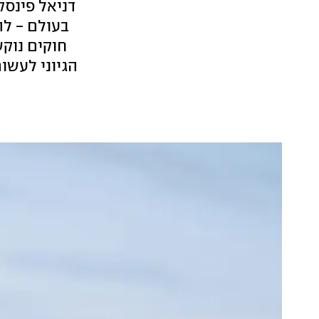
דניאל פינס
בעולם - לה
חוקים נוקש