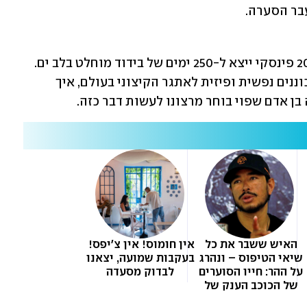
עבר הסערה.
הספירה לאחור כבר החלה, ובספטמבר 2026 פינסקי ייצא ל-250 ימים של בידוד מוחלט בלב ים. 
בריאיון שערכנו איתו ניסינו להבין איך מתכוננים נפשית ופיזית לאתגר הקיצוני בעולם, איך 
בן אדם שפוי בוחר מרצונו לעשות דבר כזה.
יור היה מתחת לאף 
האיש ששבר את כל 
אין חומוס! אין צ'יפס! 
של אבא שלי, הוא צרח 
שיאי הטיפוס – ונהרג 
בעקבות שמועה, יצאנו 
על ההר: חייו הסוערים 
לבדוק מסעדה
יהודייה, לנצח תישארי 
של הכוכב הענק של 
נטפליקס