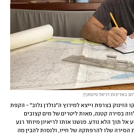
ום: באדיבות דניאל פינסקי
)
בחודש ספטמבר הקרוב, פינסקי יעמוד על קו הזינוק בצרפת וייצא למירוץ ה"גולדן גלוב" - הקפת 
העולם בשיט יחיד וללא עצירות. כשהוא מלווה בסירה קטנה, מאות ליטרים של מים קצובים 
והרבה מאוד תעצומות נפש, הוא יוצא למסע אל תוך הלא נודע. פגשנו אותו לריאיון מיוחד רגע 
לפני שהוא חוזר אל הקריביים כדי להכין את הסירה שלו להרפתקה של חייו, ולנסות להבין מה 