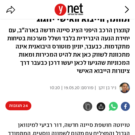
טויוטה סיינה חדש - היבואנית שוב
תוותר, הייבוא האישי יחגוג
קונצרן הרכב היפני הציג סיינה חדשה בארה"ב, עם
יחידת הנעה היברידית בלבד ושלל מערכות בטיחות
מתקדמות. כבעבר, יוניון מוטורס היבואנית אינה
מתכוונת לשווק כאן את להיט המכירות ומאות
המכוניות שהגיעו לכאן יעשו דרכן כבעבר דרך
צינורות הייבוא האישי
ניר בן זקן
| פורסם:
19.05.20 | 10:20
24 תגובות
טויוטה חושפת סיינה חדשה, דור רביעי למינוואן 
הגדול והמצליח עם מקום לשמונה נוסעים, המתמודד 