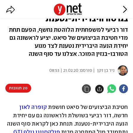
קופרה לאון חדשה נחשפה, גם
בגרסה היברידית-נטענת
דור רביעי למשפחתית הלוהטת נחשף, הפעם תחת
מדי חטיבת הביצועים של סיאט. יציע לראשונה גם
יחידת הנעה היברידית נטענת לצד מנוע
הטורבו-בנזין המוכר. אצלנו עד סוף השנה
ניר בן זקן
| פורסם:
21.02.20 | 08:53
20 תגובות
חטיבת הביצועים של סיאט חושפת 
קופרה לאון
חדשה, דור רביעי בשושלת ולראשונה גם עם יחידת 
הנעה היברידית-נטענת. תנחת כאן לקראת סוף השנה 
ותתמודד מול המתחרה מבית 
פולקסווגן גולף GTI
, 