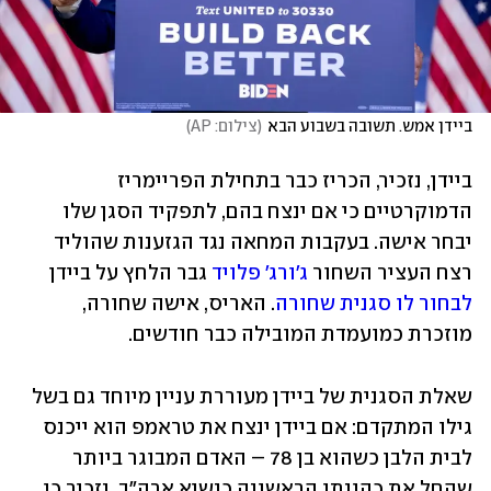
ביידן אמש. תשובה בשבוע הבא
(
צילום: AP
)
ביידן, נזכיר, הכריז כבר בתחילת הפריימריז 
הדמוקרטיים כי אם ינצח בהם, לתפקיד הסגן שלו 
יבחר אישה. בעקבות המחאה נגד הגזענות שהוליד 
רצח העציר השחור 
ג'ורג' פלויד
 גבר הלחץ על ביידן 
לבחור לו סגנית שחורה
. האריס, אישה שחורה, 
מוזכרת כמועמדת המובילה כבר חודשים.
שאלת הסגנית של ביידן מעוררת עניין מיוחד גם בשל 
גילו המתקדם: אם ביידן ינצח את טראמפ הוא ייכנס 
לבית הלבן כשהוא בן 78 – האדם המבוגר ביותר 
שהחל את כהונתו הראשונה כנשיא ארה"ב. נזכיר כי 