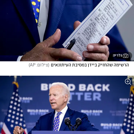
גלריה
הרשימה שהחזיק ביידן במסיבת העיתונאים
(
צילום: AP
)