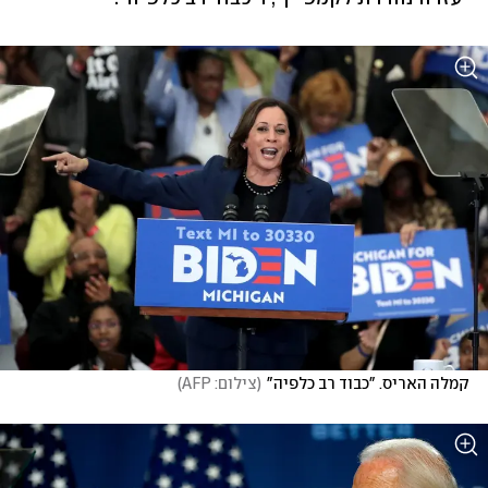
קמלה האריס. "כבוד רב כלפיה"
(
צילום: AFP
)