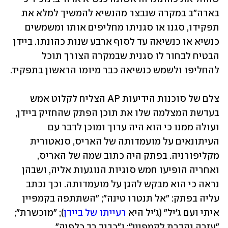
בארה"ב במקרה שנבצר מהנשיא להמשיך למלא את 
תפקידו, סגנו או סגניתו מחליפים אותו ומשמשים 
כנשיא או כנשיאה עד לסוף ארבע שנות כהונתו. ביידן 
הבטיח לבחור לו סגנית שבמקרה הצורך תוכל 
להחליפו ולשמש כנשיאה כבר מיומו הראשון בתפקיד. 
צלם של סוכנות הידיעות AP הצליח לקלוט אמש 
בעדשת המצלמה שלו את תוכן הפתק שהחזיק ביידן, 
ועולה ממנו כי הוא היה ערוך ומוכן לדבר עם 
העיתונאים על מועמדותה של האריס, סנאטורית 
מקליפורניה. בפתק היה כתוב שמה של האריס, 
ואחריה הופיעו חמש סוגיות הנוגעות אליה, ושבהן 
נראה כי הוא מבקש להגן על מועמדותה. וכך נכתב 
עליה בפתק: "אל תנטרו טינה"; "השתתפה בקמפיין 
איתי ועם ג'יל" (ג'יל היא 
רעייתו של ביידן
); "מוכשרת"; 
"עזרה נהדרת לקמפיין"; ו"כבוד רב כלפיה".