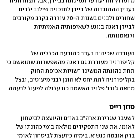
מהמרוץ הודיעה על תמיכתה בביידן, אבל הצהרותיה 
בעניין ההתנגדות של ביידן לתוכנית שילוב ילדים 
שחורים ולבנים בשנות ה-70 עוררה בקרב מקורבים 
לביידן דאגה בנוגע לשאיפותיה האמיתיות 
ולנאמנותה.
העובדה שכיהנה בעבר כתובעת הכללית של 
קליפורניה מעוררת גם דאגה מהאפשרות שתואשם כי 
תחת כהונתה המשיכו רשויות אכיפת החוק 
בקליפורניה לתת יחס לא הוגן לבני מיעוטים, ובצל 
מחאת ג'ורג' פלויד האשמה כזו עלולה לפעול לרעתה.
סוזן רייס
לשעבר שגרירת ארה"ב באו"ם והיועצת לביטחון 
לאומי. את שני התפקידים מילאה בימי כהונתו של 
ברק אובמה כנשיא. בימיה כיועצת לביטחון לאומי 