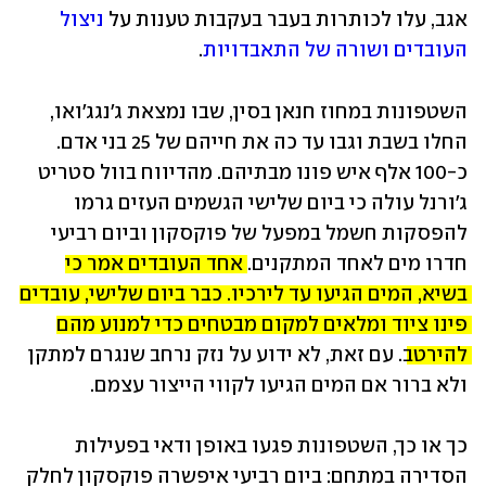
אגב, עלו לכותרות בעבר בעקבות טענות על 
ניצול 
העובדים ושורה של התאבדויות
. 
השטפונות במחוז חנאן בסין, שבו נמצאת ג'נגג'ואו, 
החלו בשבת וגבו עד כה את חייהם של 25 בני אדם. 
כ-100 אלף איש פונו מבתיהם. מהדיווח בוול סטריט 
ג'ורנל עולה כי ביום שלישי הגשמים העזים גרמו 
להפסקות חשמל במפעל של פוקסקון וביום רביעי 
חדרו מים לאחד המתקנים. 
אחד העובדים אמר כי 
בשיא, המים הגיעו עד לירכיו. כבר ביום שלישי, עובדים 
פינו ציוד ומלאים למקום מבטחים כדי למנוע מהם 
להירטב
. עם זאת, לא ידוע על נזק נרחב שנגרם למתקן 
כך או כך, השטפונות פגעו באופן ודאי בפעילות 
הסדירה במתחם: ביום רביעי איפשרה פוקסקון לחלק 