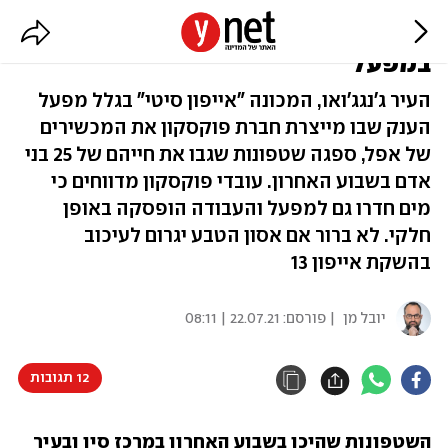
אייפון 13 יתעכב? שטפונות היכו
במפעל
העיר ג'נגג'ואו, המכונה "אייפון סיטי" בגלל מפעל
הענק שבו מייצרת חברת פוקסקון את המכשירים
של אפל, ספגה שטפונות שגבו את חייהם של 25 בני
אדם בשבוע האחרון. עובדי פוקסקון מדווחים כי
מים חדרו גם למפעל והעבודה הופסקה באופן
חלקי. לא ברור אם אסון הטבע יגרום לעיכוב
בהשקת אייפון 13
יובל מן
| פורסם:
22.07.21 | 08:11
12 תגובות
השטפונות שהיכו בשבוע האחרון במרכז סין ובעיר 