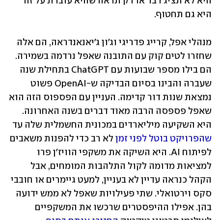
היא לא תציג דבר או רק תראה שהיא עובדת על זה 
היא גם תחטוף. 
מנהלי אפל, קרייג פדריגי וג'ון ג'יאנאנדראה, הם אלה 
שחזרו לטים קוק עם התובנה שאפל נרדמה בשמירה. 
הם בילו מספר שבועות עם ChatGPT בתחילת שנה 
שעברה והבינו בסיום הבדיקה ש-OpenAI פשוט 
נמצאת שנות דור קדימה. העניין עם הפספוס הזה הוא 
שאפל פספסה הרבה מאוד דברים בשנה האחרונה. 
היא השקיעה מיליארדים במכונית החשמלית שלה עד 
שהפרויקט בוטל לפני זמן
 לא רב כדי להפנות משאבים 
לפיתוח AI. היא השיקה את משקפי הוויז'ן פרו 
למציאות מדומה לקול התלהבות המומחים, אבל 
הקהל כנראה עדיין לא בעניין, למעט גיימרים או חובבי 
סקס וירטואלי. שתי פעילויות שאפל לא ממש ידועה 
בהן. אפילו ההיפסטרים שרכשו את המשקפיים 