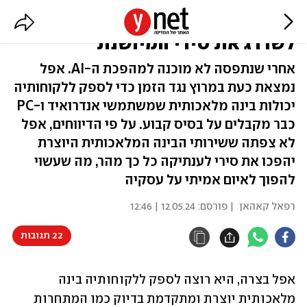
גוגל או OpenAI? מי יסייע לאפל
לשדרג את סירי המיושנת
אחרי שנתפסה לא מוכנה למהפכת ה-AI. אפל
נמצאת כעת במרוץ נגד הזמן כדי לספק ללקוחותיה
יכולות בינה מלאכותית שמשתמשי אנדרואיד ו-PC
כבר מקבלים על בסיס קבוע. על פי הדיווחים, אפל
לא צפתה ששירותי הבינה המלאכותית היוצרת
יהפכו את סירי לענתיקה כל כך מהר, מה שעשוי
להפוך לאיום אמיתי על עסקיה
רפאל קאהאן
| פורסם:
12.05.24 | 12:46
22 תגובות
אפל בצרה, היא רוצה לספק ללקוחותיה בינה 
מלאכותית יוצרת ומתקדמת בדיוק כמו המתחרות 