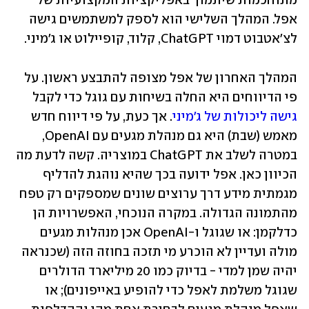
מתוחכמות שיתמוך באפליקציות המקצועיות של 
אפל. המהלך השלישי הוא לספק למשתמשים גישה 
לצ'אטבוט דמוי ChatGPT, קלוד, קופיילוט או ג'מיני. 
המהלך האחרון של אפל מצופה להתבצע ראשון. על 
פי הדיווחים היא החלה בשיחות עם גוגל כדי לקבל 
גישה ליכולות של ג'מיני
. אך כעת, על פי דיווח חדש 
מאמש (שבת) היא גם מנהלת מגעים עם OpenAI, 
במטרה לשלב את ChatGPT במוצריה. קשה לדעת מה 
הכיוון כאן. אפל ידועה בכך שהיא נוהגת להדליף 
מגמתית מידע דרך ערוצים שונים שמספקים רק טפח 
מהתמונה הגדולה. במקרה הנוכחי, האפשרויות הן 
כדלקמן: או שגוגל ו-OpenAI אכן מנהלות מגעים 
מולה ועדיין לא הוכרע מי תזכה בחוזה הזה (שכנראה 
יהיה שמן למדי - בדיוק כמו 20 מיליארד הדולרים 
שגוגל משלמת לאפל כדי להופיע באייפונים); או 