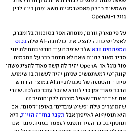
שאפל מנהלת מגעים לבחירת אחת מהן וההדלפות 
משמשות כחלק מאסטרטגיית משא ומתן בינה לבין 
גוגל ו-OpenAI.
על פי מארק גורמן, מומחה אפל בסוכנות בלומברג, 
לאפל יש כוונה להציג את יכולות ה-AI שלה 
בכנס 
המפתחים הבא
 שלה שיפתח עוד חודש בתחילת יוני. 
סביר מאוד להניח שאם לא חתמה כבר על הסכמים 
מול גוגל או OpenAI יהיה לה קשה מאוד להציג משהו 
קונקרטי למשתמשים שניתן יהיה לעשות בו שימוש. 
פיתוח והטמעה של טכנולוגיית AI במוצריה דורש 
הרבה מאוד זמן כדי לוודא שהכל עובד כהלכה. שהרי 
אם יש דבר אחד שאפל מוכרת ללקוחותיה זה 
שהמוצרים שלה "פשוט עובדים" באופן "קסום". אם 
היא תוסיף AI לאייפון אבל 
תקבל בחזרה הזיות
, היא 
תחטוף בכיכר העיר ותפגע לעצמה במניה. מנגד, אם 