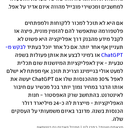
למחשבים ומכשירי מובייל מהווה איום אדיר על אפל. 
אם היא לא תוכל למכור ללקוחות ולמפתחים 
פלטפורמה שתאפשר להם להזמין מונית, פיצה או 
לקבל מידע מהבנק דרך אפליקציה היא פשוט לא 
תעניין אף אחד יותר. אם כל אחד יוכל בעתיד 
לבקש מ-
ChatGPT
 או ג'מיני לבצע את אותן פעולות בשפה 
טבעית - אין לאפליקציות המיושנות שום תכלית 
למעט אולי בגיימינג וצריכת תוכן. אף מפתח לא ישלם 
לאפל 30% מההכנסות שלו אם ChatGPT יעשה את 
אותו הדבר במחיר נמוך יותר בכל מכשיר עם חיבור 
לאינטרנט. בהתחשב שרק האפסטור - חנות 
האפליקציות - מייצרת לה כ-24 מיליארד דולר 
הכנסות בשנה. מדובר באיום משמעותי על העסקים 
שלה.        
מצאתם טעות? כתבו לנו | המייל האדום גם בווטסאפ