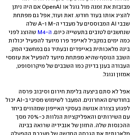
מבזבזת את זמנה מול גוגל או OpenAI אם היה ניתן 
להציג אותו בעוד חודש. זאת ועוד, אפל גם מפתחת 
שבבי AI המבוססים על מעבדי ה-M ו-A שלה 
שנחשבים לטובים בתעשייה כיום. 
ה-M4
 שהוצג לפני 
כמה ימים במקביל לאייפד פרו מיועד להפעיל יכולות 
בינה מלאכותית באייפדים ובעתיד גם במחשבי המק. 
השבב הנוסף שהיא מפתחת מיועד להפעיל את עומסי 
העבודה בענן בדיוק כמו השבבים של מיקרוסופט, 
אמזון וגוגל.
אפל לא סתם ביצעה בלימת חירום וסיבוב פרסה 
בחודשים האחרונים. המעבר לשימוש מסיבי ב-AI יכול 
לפגוע בצורה אנושה בעסקי האייפון שמהווים ביחד 
עם השירותים והאפליקציות הנלוות כ-70% מסך 
ההכנסות שלה. החזון של אנבידיה שרואה בבינה 
מלאכותית את הגרסה החדשה של מערכת ההפעלה 