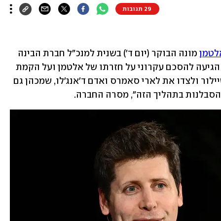
29 תגובות
לטמן
 מונה הבוקר (יום ד') בשנית למנכ"ל חברת הבינה 
המלאכותית OpenAI. החברה הודיעה כי הגיעה להסכם עקרוני על חזרתו של אלטמן ועל הקמת 
דירקטוריון חדש שיכלול את היו"ר ברט טיילור ולצדו את לארי סאמרס ואדם ד'אנג'לו, שמכהן גם 
 הסבלנות בתהליך הזה", מסרה החברה.