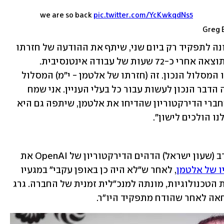
we are so back
pic.twitter.com/YcKwkqdNs5
אמט שיר, המנכ"ל הזמני של OpenAI שמונה לתפקיד רק ביום שני, שיתף את ההודעה של חזרתו 
של אלטמן והוסיף: "אני מאוד מרוצה מהתוצאה אחרי כ-72 שעות של עבודה אינטנסיבית. 
כשהגעתי ל-OpenAI, לא הייתי בטוח מהו המסלול הנכון. זה (חזרתו של אלטמן - י"מ) המסלול 
שהבטיח מקסימום בטיחות ולצד זאת היה הדבר הנכון לעשות עבור כל בעלי העניין. אני שמח 
שהייתי חלק מהפתרון". הלן טונר, אחת מחברי הדירקטוריון שהדיחו את אלטמן, שיתפה גם היא 
ו הולכים לישון".
תקציר הפרקים הקודמים: ביום שישי בערב (שעון ישראל) הדהים הדירקטוריון של OpenAI את 
ו של אלטמן
, לאחר ש"לא היה כן באופן עקבי" במגעיו 
עם הדירקטוריון. מירה מוראטי, סמנכ"לית הטכנולוגיות, מונתה למנכ"לית זמנית של החברה. גרג 