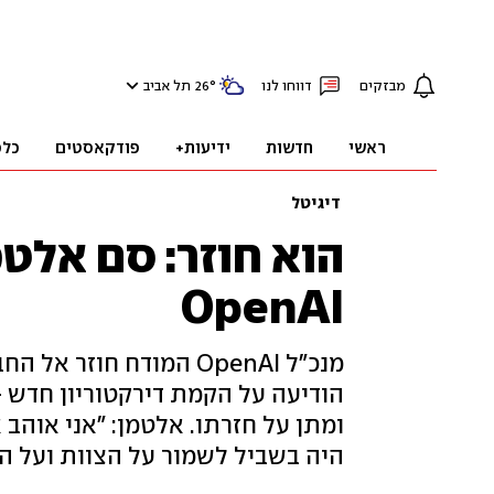
מבזקים
דווחו לנו
°
26
תל אביב
ראשי
חדשות
ידיעות+
פודקאסטים
כלכ
דיגיטל
הוא חוזר: סם אלטמ
OpenAI
מנכ"ל OpenAI המודח חו
הודיעה על הקמת דירקטוריון חדש
היה בשביל לשמור על הצוות ועל ה