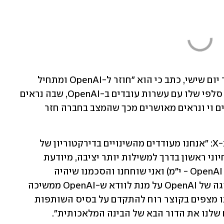
גרג ברוקמן, שהיה נשיא ויו"ר OpenAI עד יום שישי, כתב כי הוא "חוזר ל-OpenAI ומתחיל 
לתכנת כבר הערב". ברוקמן העלה תמונת סלפי שלו עם עשרות עובדים ב-OpenAI, שבה נראים 
חלקם מניפים את ידיהם באוויר או מסמנים וי ונראים מאושרים מכך שהמצב בחברה חזר 
סאטיה נאדלה, מנכ"ל מיקרוסופט, כתב ב-X: "אנחנו מעודדים מהשינויים בדירקטוריון של 
OpenAI. אנחנו מאמינים שמדובר בצעד חיוני ראשון בדרך למשילות יותר יציבה, מיודעת 
ואפקטיבית. סם, גרג (ברוקמן, יו"ר ונשיא OpenAI - י"מ) ואני שוחחנו והסכמנו שיהיה 
לדירקטוריון תפקיד משמעותי לצד ההנהגה של OpenAI על מנת לוודא ש-OpenAI ממשיכה 
לשגשג ולהגשים את המשימה שלה. אנחנו מצפים בקוצר רוח להתקדם על בסיס השותפות 
לנו את הדור הבא של הבינה המלאכותית". 