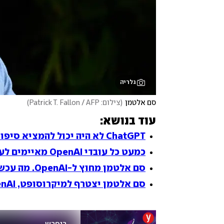
גלריה
סם אלטמן
(
צילום: Patrick T. Fallon / AFP
)
עוד בנושא:
ChatGPT לא היה יכול להמציא סיפור כזה
כמעט כל עובדי OpenAI מאיימים לעזוב - כולל המייסד שהוביל להדחת אלטמן
סם אלטמן מחוץ ל-OpenAI. מה עכשיו?
סם אלטמן יצטרף למיקרוסופט, OpenAI מינתה מנכ"ל חדש