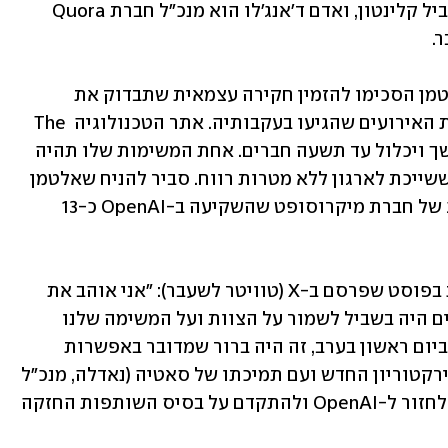
כיהן כשר האוצר של ארה"ב תחת הנשיא ביל קלינטון, ואדם ד'אנג'לו הוא מנכ"ל חברת Quora 
לפי הוול סטריט ג'ורנל, הדירקטוריון ואלטמן הסכימו להזמין חקירה עצמאית שתבדוק את 
התנהלותו, את ההחלטה להדיח אותו ואת האירועים שהגיעו בעקבותיה. אתר הטכנולוגיה The 
Verge דיווח כי הדירקטוריון יורחב בהמשך ויכלול עד תשעה חברים. אחת המשימות שלו תהיה 
לתכנן מחדש את מבנה השליטה בחברה, ששייכת לארגון ללא מטרות רווח. סביר להניח שאלטמן 
עצמו יהיה חבר בדירקטוריון, כמו גם נציג של חברת מיקרוסופט שהשקיעה ב-OpenAI כ-13 
אלטמן הגיב על ההתפתחויות הדרמטיות בפוסט שפרסם ב-X (טוויטר לשעבר): "אני אוהב את 
OpenAI, וכל מה שעשיתי בימים האחרונים היה בשביל לשמור על הצוות ועל המשימה שלנו 
ביחד. כשהחלטתי להצטרף למיקרוסופט ביום ראשון בערב, זה היה ברור שמדובר באפשרות 
הטובה ביותר עבורי ועבור הצוות. עם הדירקטוריון החדש ועם תמיכתו של סאטיה (נאדלה, מנכ"ל 
מיקרוסופט - י"מ), אני מצפה בקוצר רוח לחזור ל-OpenAI ולהתקדם על בסיס השותפות החזקה 