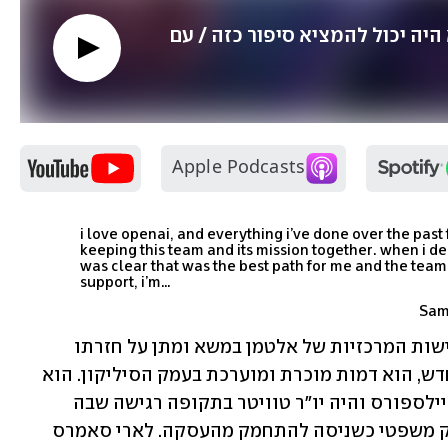
גם ChatGPT לא היה יכול להמציא סיפור כזה / עם 
i love openai, and everything i’ve done over the past
keeping this team and its mission together. when i dec
was clear that was the best path for me and the team
support, i’m…
הקמת דירקטוריון חדש הייתה אחת הדרישות המרכזיות של אלטמן במשא ומתן על חזרתו 
לחברה. ברט טיילור, יו"ר הדירקטוריון החדש, הוא דמות מוכרת ומוערכת בעמק הסיליקון. הוא 
כיהן עד ינואר 2023 כמנכ"ל משותף של סיילספורס והיה יו"ר טוויטר בתקופה רגישה שבה 
נרכשה ידי אילון מאסק וניהלה נגדו מאבק משפטי כשניסה להתחמק מהעסקה. לארי סאמרס 