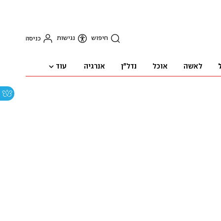
חיפוש
נגישות
כניסה
עוד
לאשה
אוכל
נדל"ן
אנרגיה