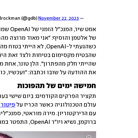
November 22, 2023
— Greg Brockman (@gdb)
את ההודעה על שובו וכתבה: "ועכשיו, כולנ
חמישה ימים של תהפוכות
עולם הטכנולוגיה כאשר הכריז על 
פיטורי
ברוקמן, נשיא ויו"ר OpenAI, התפטר במחאה לאחר שהודח מתפקיד היו"ר.