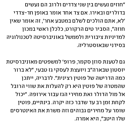
"חוזים נעשים בין שני צדדים ולרוב הם נעשים 
בדולרים ובאירו. אם צד אחד אומר באופן חד-צדדי 
'לא, אתם הולכים לשלם במטבע אחר', זה אומר שאין 
חוזה", הסביר טים הרקורט, כלכלן ראשי במכון 
למדיניות ציבורית ולממשל באוניברסיטה לטכנולוגיה 
בסידני שבאוסטרליה.
גם לטענת סוזן סקמר, פרופ' למשפטים מאוניברסיטת 
יוסטון שבארה"ב ויועצת לעסקי גז טבעי, "לא ברור 
כמה הדרישה של פוטין רצינית". לדבריה, ייתכן 
שהמטרה של פוטין היא רק להעלות את שווי הרובל 
אל מול הדולר ואת מחירי הגז עבור אירופה. "יכול 
לקחת זמן רב עד שדבר כזה יקרה. בינתיים, פוטין 
שומר על מחירים גבוהים וזה משרת את האינטרסים 
שלו היטב", היא אמרה.