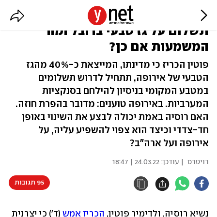
האם רוסיה באמת יכולה לדרוש
תשלום על גז טבעי ברובל ומה
המשמעות אם כן?
פוטין הכריז כי מדינתו, המייצאת כ-40% מהגז
הטבעי של אירופה, תתחיל לדרוש תשלומים
במטבע המקומי בניסיון להילחם בסנקציות
המערביות. באירופה טוענים: מדובר בהפרת חוזה.
האם רוסיה באמת יכולה לבצע את השינוי באופן
חד-צדדי וכיצד הוא צפוי להשפיע עליה, על
אירופה ועל ארה"ב?
רויטרס
| עודכן:
24.03.22 | 18:47
95 תגובות
נשיא רוסיה, ולדימיר פוטין, 
הכריז אמש
 (ד') כי יצרנית 