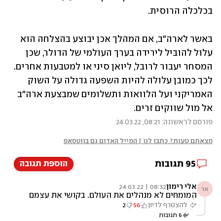
בכלכלה הרוסית.
באשר לארה"ב, אם המהלך אכן יבוצע בהצלחה הוא 
עלול להוביל לירידה בערך העולמי של הדולר, שכן 
המסחר יעבור לרובל, ליואן סיני או למטבעות אחרים. 
לכך כמובן עלולה להיות השפעה גדולה על השוק 
האמריקני ועל הלוואות ותשלומים שמבצעת ארה"ב 
אל מול שווקים זרים.
פורסם לראשונה: 08:21, 24.03.22
מצאתם טעות? כתבו לנו | המייל האדום גם בווטסאפ
95
תגובות
הוספת תגובה
אלי רימון
08:32 | 24.03.22
אר
המומחים לא מנהלים את העולם. בקושי את עצמם
לדברי מומחים משפטיים, לא סביר שרוסיה יכולה
להצטרף לדיון
56
2
לשנות באופן חד-צדדי הסכמים קיימים בנושא
6
תגובות