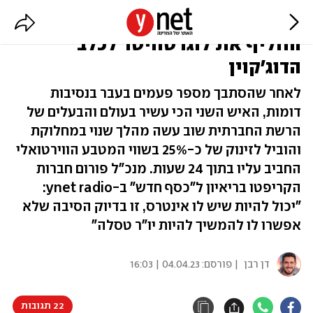
מאסק שוב משגע את שוק הקריפטו:
החליף את לוגו טוויטר לכלב
הדוג'קוין
לאחר שהסתבך מספר פעמים בעבר בנסיבות
דומות, האיש השני הכי עשיר בעולם והבעלים של
הרשת החברתית שוב עשה מהלך שנוי במחלוקת
והוביל לזינוק של כ-25% בשווי המטבע הווירטואלי
החביב עליו בתוך 24 שעות. מנכ"ל פורום חברות
הקריפטו בריאיון ל"כסף חדש" ב-ynet radio:
"יכול להיות שיש לו אינטרס, זו בדיוק הסיבה שלא
אפשרו לו להמשיך להיות יו"ר טסלה"
דן רבן
| פורסם:
04.04.23 | 16:03
22 תגובות