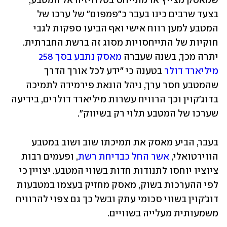
שמאסק מצייץ או מתייחס בטלוויזיה אל המטבע, 
בצעד שרבים כינו בעבר כ"פמפום" של ערכו של 
המטבע למען רווח אישי ואף הביעו ספקות לגבי 
חוקיות של התייחסויות מסוג זה ברשת החברתית. 
יתרה מכך, בשנה שעברה 
מאסק נתבע בסך 258 
מיליארד דולר
 בטענה כי "ידע לכל אורך הדרך 
שהמטבע חסר ערך, ניהל הונאת פירמידה לתמיכה 
בדוג'קוין וכך הרוויח עשרות מיליארד דולרים, בידיעה 
שערכו של המטבע תלוי רק בשיווק".
בעבר, הביע מאסק את תמיכתו שוב ושוב במטבע 
הווירטואלי, 
אשר החל כבדיחת רשת
, ופעמים רבות 
ציוציו יוחסו לתנודות חדות בשווי המטבע. יצויין כי 
לפי ההערכות בשוק, מאסק מחזיק בעצמו במטבעות 
דוג'קוין בשווי סכומי עתק ובשל כך גם צפוי להרוויח 
משמעותית מעלייה בשוויים.