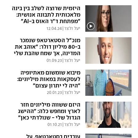
היזמית שרוצה לשלב בין בינה
מלאכותית לתבונה אנושית:
"מפתחת ד"ר האוס ב-AI"
יעל ולצר
|
12.04.24
מנכ"ל הסטארטאפ שנמכר
ב-80 מיליון דולר: "אוהב את
המדינה, אך שמח שהבת שלי
נולדה בארה"ב"
יעל ולצר
|
01.09.23
מיבוא שומשום מאתיופיה
לעסקאות במאות מיליונים:
"היה לי יתרון עצום"
יעל ולצר
|
20.01.23
היזם ששווה מיליונים חזר
לארץ ומחפש כלה: "ההישג
הגדול שלי - שנולדתי כאן"
יעל ולצר
|
01.10.21
עובדים בסטארטאפ, על