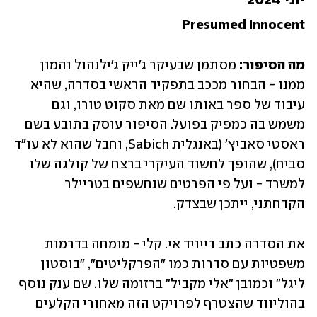
יוני 2024
Presumed Innocent
מה הסיפור:
 מסתמן שבעיקר ג'ייק ג'ילנהול והמון 
ממנו - הבחור מככב בתפקיד הראשי בסדרה, שהיא 
עיבוד של ספר באותו שם מאת סקוט טורו, וגם 
משמש בה כמפיק בפועל. הסיפור עוסק בתובע בשם 
ראסטי סאביץ' (באנגלית Sabich, וחבל שהוא לא עו"ד 
סביח), שהופך לחשוד העיקרי ברצח של קולגה שלו 
למשרד - ועל פי הפרטים שנחשפים בטריילר 
הקדחתני, ייתכן שבצדק.
את הסדרה כתב דייויד אי. קלי - מומחה בדרמות 
משפטיות עם סדרות כמו "הפרקליטים", "בוסטון 
ליגל" וכמובן "אלי מקביל" ברזומה שלו. שם ענק נוסף 
בהוליווד שהצטרף לפרויקט הזה מאחורי הקלעים 