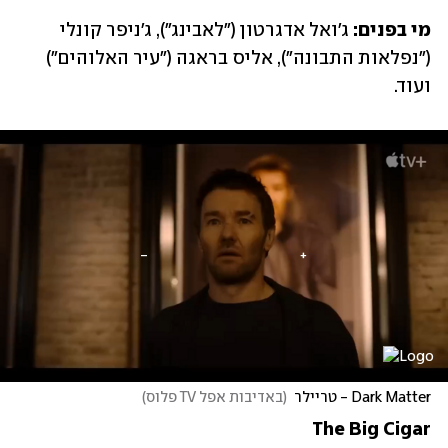
מי בפנים: 
ג'ואל אדגרטון ("לאבינג"), ג'ניפר קונלי 
("נפלאות התבונה"), אליס בראגה ("עיר האלוהים") 
ועוד.
Dark Matter - טריילר
(
באדיבות אפל TV פלוס
)
The Big Cigar