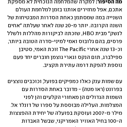
מה הסיפור: 
למקרה שהמלחמה הנוכחית לא מספקת 
אתכם, אפל מחזירים אותנו בזמן למלחמת העולם 
השנייה במה שמסתמן כאחת הסדרות המבטיחות של 
השנה הקרובה. יותר מ-20 שנה לאחר שעלתה "אחים 
לנשק" מבית HBO, שזכתה לביקורות מהללות ולשלל 
פרסים, בהם גלובוס ואמי למיני-סדרה הטובה ביותר, 
וכ-13 שנה אחרי The Pacific זוכת האמי, סטיבן 
ספילברג, תום הנקס וגארי גוצמן חוברים יחד פעם 
נוספת להפקת דרמה עתירת תקציב.
עם שמות ענק כאלו כמפיקים בפועל, וכוכבים נוצצים 
בפרונט (ראו מטה) - מדובר באחת הסדרות עם 
השמות הגדולים הן מאחורי הקלעים והן לפני 
המצלמות. העלילה מבוססת על ספרו של דונלד אל. 
מילר מ-2007 ועוסקת בפועלה של יחידת ההפצצות 
ה-100 בחיל האוויר האמריקני, שבשל האבדות 