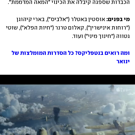
הכבדות שספגה קיבלה את הכינוי "המאה המדממת".
מי בפנים: 
אוסטין באטלר ("אלביס"), בארי קיהוגן 
("רוחות אינישרין"), קאלום טרנר ("חיות הפלא"), שוטי 
גטווה ("חינוך מיני") ועוד.
ומה רואים בנטפליקס? כל הסדרות המומלצות של 
ינואר