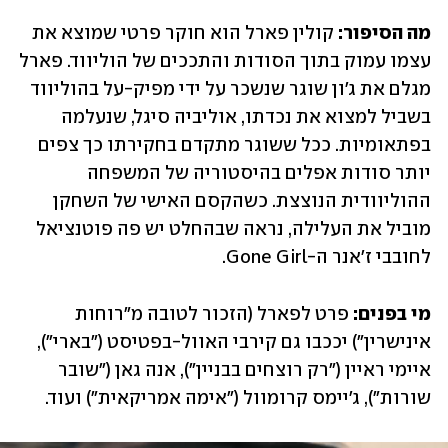
מה הסיפור: 
קולין פארל הוא חוקר פרטי שמוצא את 
עצמו עמוק בתוך הסודות והתככים של הוליווד. פארל 
מגלם את ג'ון שוגר שנשכר על ידי מפיק-על בהוליווד 
בשביל למצוא את נכדתו, אוליביה סיגל, שנעלמה 
בפתאומיות. ככל ששוגר מתקדם בחקירתו כך צפים 
יותר סודות אפלים בהיסטוריה של המשפחה 
ההוליוודית הנוצצת. כשהקסם האישי של השחקן 
מוביל את העלילה, נראה שבהחלט יש פה פוטנציאל 
לחובבי ז'אנר ה-Gone Girl.
מי בפנים: 
פרט לפארל (הזכור לטובה מ"רוחות 
אינישרין") יככבו גם קירבי האוול-בפטיסט ("בארי"), 
איימי ראיין ("רק רוצחים בבניין"), אנה גאן ("שובר 
שורות"), ג'יימס קרומוול ("אימה אמריקאית") ועוד.