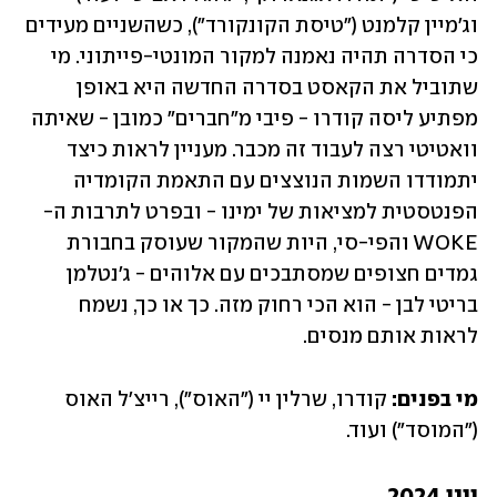
וג'מיין קלמנט ("טיסת הקונקורד"), כשהשניים מעידים 
כי הסדרה תהיה נאמנה למקור המונטי-פייתוני. מי 
שתוביל את הקאסט בסדרה החדשה היא באופן 
מפתיע ליסה קודרו - פיבי מ"חברים" כמובן - שאיתה 
וואטיטי רצה לעבוד זה מכבר. מעניין לראות כיצד 
יתמודדו השמות הנוצצים עם התאמת הקומדיה 
הפנטסטית למציאות של ימינו - ובפרט לתרבות ה-
WOKE והפי-סי, היות שהמקור שעוסק בחבורת 
גמדים חצופים שמסתבכים עם אלוהים - ג'נטלמן 
בריטי לבן - הוא הכי רחוק מזה. כך או כך, נשמח 
לראות אותם מנסים.
מי בפנים:
 קודרו, שרלין יי ("האוס"), רייצ'ל האוס 
("המוסד") ועוד.