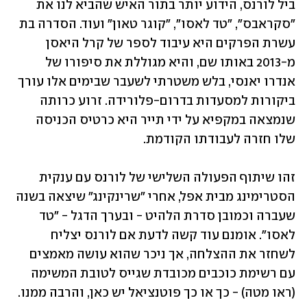
ביל לורנס, הידוע יותר בתור האיש שהביא לנו את 
"סקראבס", "טד לאסו", "קוגר טאון" ועוד. הסדרה בת 
עשרת הפרקים היא עיבוד לספר של קרל היאסן 
מ-2013 באותו שם, והיא מגוללת את סיפורו של 
אנדרו יאנסי, בלש משטרתי לשעבר שבימים אלו עורך 
ביקורות למסעדות בדרום-פלורידה. זרוע כרותה 
שנמצאה במקפיא על ידי תייר היא כרטיס הכניסה 
שלו חזרה לעבודתו הקודמת.
זהו שיתוף הפעולה השלישי של לורנס עם ענקית 
הסטרימינג מבית אפל, אחרי "שרינקינג" שיצאה בשנה 
שעברה וכמובן סדרת הלהיט - ובערך הדגל - "טד 
לאסו". אומנם עוד קשה לדעת אם לורנס יצליח 
לשחזר את ההצלחה, אך ניכר שהוא עושה מאמצים 
עם רשימת כוכבים מכובדת שגייס לטובת המשימה 
(ראו מטה) - כך או כך פוטנציאל יש כאן, והרבה ממנו.