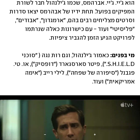
הוא ג'יי. ג'יי. אברהמס, שכמו ג'ילנהול חבר לשורת 
המפיקים בפועל. תחת ידיו של אבהרמס יצאו סדרות 
וסרטים מצליחים רבים בהם, "ארמגדון", "אבודים", 
"פליסיטי" ועוד - עם כישרונות כאלה שנרתמו 
לפרויקט הגיע הזמן להגביר ציפיות.
מי בפנים:
 כאמור ג'ילנהול, וגם רות נגה ( "סוכני 
S.H.I.E.L.D."), פיטר סארסגארד ("דופסיק"), או. טי. 
פגבנל ("סיפורה של שפחה"), לילי רייב ("אימה 
אמריקאית") ועוד.