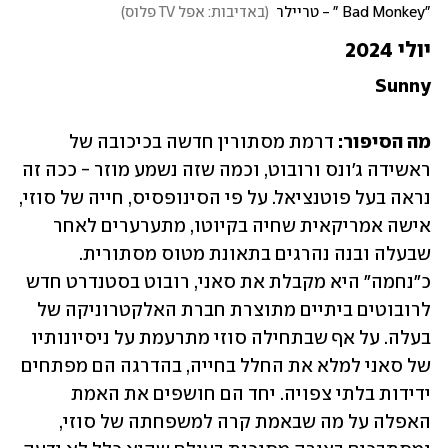
"Bad Monkey " - טריילר
(
באדיבות: אפל TV פלוס
)
יולי 2024
Sunny
מה הסיפור: 
דרמת מסתורין חדשה בכיכובה של 
ראשידה ג'ונס ורובוט, וכמה שזה נשמע מוזר - ככה זה 
נראה בעל פוטנציאל. על פי הסינופסיס, חייה של סוזי, 
אישה אמריקאית שחיה בקיוטו, מתערערים לאחר 
שבעלה ובנה נהרגים בתאונת מטוס מסתורית. 
כ"נחמה" היא מקבלת את סאני, רובוט בסטנדרט חדש 
לרובוטים ביתיים מתוצרת חברת האלקטרוניקה של 
בעלה. על אף שבתחילה סוזי מתרעמת על ניסיונותיו 
של סאני למלא את החלל בחייה, בהדרגה הם מפתחים 
ידידות בלתי צפויה. יחד הם חושפים את האמת 
האפלה על מה שבאמת קרה למשפחתה של סוזי, 