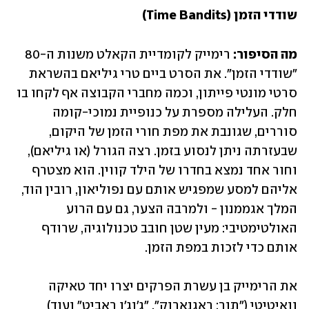
שודדי הזמן (Time Bandits)
מה הסיפור: 
רימייק לקומדיית הקאלט משנות ה-80 
"שודדי הזמן". את הסרט ביים טרי גיליאם בהשראת 
סרטי מונטי פייתון, וכמה מחברי הקבוצה אף לקחו בו 
חלק. העלילה מספרת על כנופיית נמוכי-קומה 
סוררים, שגונבת את מפת חורי הזמן של היקום, 
שבעזרתה ניתן לנסוע בזמן. רצה הגורל (או גיליאם), 
וחור אחד נמצא בחדרו של הילד קווין. הוא מצטרף 
אליהם למסע שמפגיש אותם עם נפוליאון, רובין הוד, 
המלך אגממנון - ולמרבה הצער, גם עם הרוע 
האולטימטיבי: מעין שטן חובב טכנולוגיה, שרודף 
אותם כדי לזכות במפת הזמן.
את הרימייק בן עשרת הפרקים יצרו יחד טאיקה 
וואיטיטי ("תור: ראגנארוק", "ג'וג'ו ראביט" ועוד) 