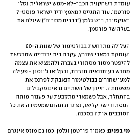
עומדת השחקנית הכבר-לא-ממש ישראלית נטלי 
פורטמן. עוד התגייס למאמץ ידיד ישראל פוסט-7 
באוקטובר, ברט גלמן ("דברים מוזרים") שיגלם את 
בעלה של פורטמן.
העלילה מתרחשת בבולטימור של שנות ה-60, 
ועוסקת במאדי שוורץ, עקרת בית יהודייה שמבקשת 
להיפטר מסוד מסתורי בעברה ולהמציא את עצמה 
מחדש כעיתונאית חוקרת, ובקליאו ג'ונסון - פעילה 
למען שחורים בבולטימור הנאבקת לפרנס את 
משפחתה. חייהן של השתיים נראים מקבילים 
בהתחלה, אבל כשמאדי מתקבעת על פענוח מותה 
המסתורי של קליאו, נפתחת תהום שמעמידה את כל 
הסובבים אותה בסכנה.
מי בפנים: 
כאמור פורטמן וגלמן, כמו גם מוזס אינגרם 