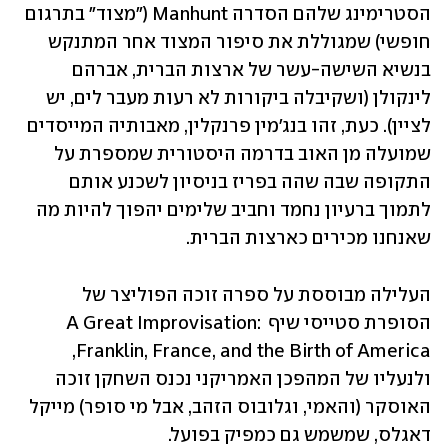
הסטרימינג שלהם הסדרה Manhunt ("מצוד" בתרגום 
חופשי) שמגוללת את סיפור המצוד אחר המתנקש 
בנשיא השישה-עשר של ארצות הברית, אברהם 
לינקולן (ושקיבלה ביקורות לא רעות מעבר לים, יש 
לציין). כעת, זהו בנג'מין פרנקלין, מאבותיה המייסדים 
שמועלה מן האוב בדרמה היסטורית שמספרת על 
התקופה שבה שהה בפריז בניסיון לשכנע אותם 
לתמוך ברעיון נחמד וחביב שלימים יהפוך להיות מה 
שאנחנו מכירים כארצות הברית.
העלילה מבוססת על ספרה זוכה הפוליצר של 
הסופרת סטייסי שיף A Great Improvisation: 
Franklin, France, and the Birth of America, 
ולנעליו של המהפכן האמריקני נכנס השחקן זוכה 
האוסקר (והאמי, וגלובוס הזהב, אבל מי סופר) מייקל 
דאגלס, שמשמש גם כמפיק בפועל.