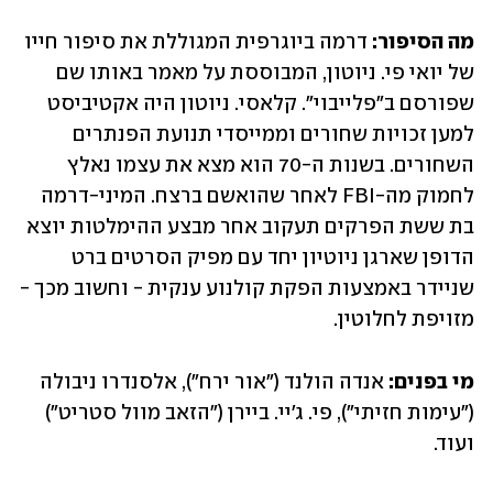
מה הסיפור: 
דרמה ביוגרפית המגוללת את סיפור חייו 
של יואי פי. ניוטון, המבוססת על מאמר באותו שם 
שפורסם ב"פלייבוי". קלאסי. ניוטון היה אקטיביסט 
למען זכויות שחורים וממייסדי תנועת הפנתרים 
השחורים. בשנות ה-70 הוא מצא את עצמו נאלץ 
לחמוק מה-FBI לאחר שהואשם ברצח. המיני-דרמה 
בת ששת הפרקים תעקוב אחר מבצע ההימלטות יוצא 
הדופן שארגן ניוטיון יחד עם מפיק הסרטים ברט 
שניידר באמצעות הפקת קולנוע ענקית - וחשוב מכך - 
מזויפת לחלוטין.
מי בפנים: 
אנדה הולנד ("אור ירח"), אלסנדרו ניבולה 
("עימות חזיתי"), פי. ג'יי. ביירן ("הזאב מוול סטריט") 
ועוד.