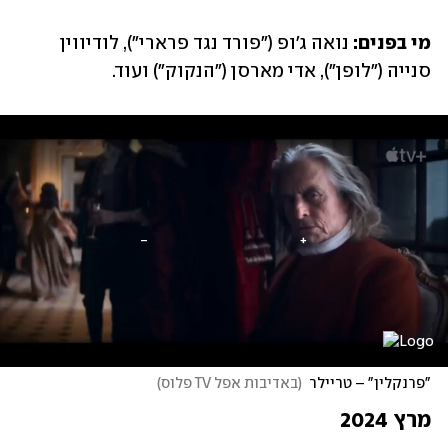
מי בפנים:
 נואה ג'ופ ("פורד נגד פרארי"), לודיווין 
סנייה ("לופן"), אדי מארסן ("הנקוק") ועוד. 
"פרנקלין" – טריילר
(
באדיבות אפל TV פלוס
)
מרץ 2024