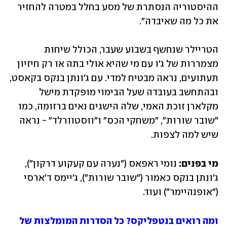
ההיסטוריה הנסתרת של מסע בחלל במטרה להחזיר 
את כל מה שאיבדה".
הטריילר שנחשף בשבוע שעבר, הכולל שיחות 
מצמררות של ג'ו עם מי שהיא אולי בתה או רק חיזיון 
תעתועים, נראה מבטיח למדי. עם ג'ונתן בנקס בקאסט, 
ובהתחשב בעובדה שעל הבימוי מופקדת מישל 
מקלארן זוכת האמי, שלה הישגים נאים ברזומה, כמו 
"שובר שורות", "משחקי הכס" ו"ווסטוורלד" - נראה 
שיש למה לצפות.
מי בפנים:
 נומי ראפאס ("נערה עם קעקוע דרקון"), 
ג'ונתן בנקס כאמור ("שובר שורות"), ג'יימס ד'ארסי 
("אופנהיימר") ועוד.
ומה רואים בנטפליקס? כל הסדרות המומלצות של 