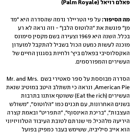
פאלם רויאל (Palm Royale)
מה הסיפור: 
על פי הטריילר נדמה שהסדרה היא "מד 
מן" פוגשת את "הלוטוס הלבן" - וזה נראה לא רע 
בכלל. השנה היא 1969 וצעירה בשם מקסין סימונס 
מוכנה לעשות כמעט הכול בשביל להתקבל למועדון 
האקסלוסיבי בפאלם ביץ' ולחיות בסגנון החיים של 
העשירים והמפורסמים.
הסדרה מבוססת על ספר סאטירי בשם Mr. and Mrs. 
American Pie, ונראה כי תשתלב היטב במוטיב שנאת 
העשירים (Eat the rich) ששוטף אותנו בתרבות 
בשנים האחרונות, עם תכנים כמו "הלוטוס", "משולש 
העצבות", "בריכת האינסוף", "התפריט" ובאמת קצרה 
היריעה מלהכיל. מי שנרתם לטובת העיבוד הטלוויזיוני 
הוא אייב סיליביה, ששימש בעבר כמפיק בפועל 