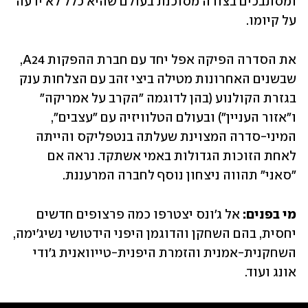
ומסתבכים בצורה מסוכנת בעולם שהיא כלל לא ידעה 
על קיומו. 
את הסדרה הפיקה אפל יחד עם חברת ההפקות A24, 
שבשנים האחרונות מטילה ביצי זהב עם הצלחות ענק 
בגזרת הקולנוע (בהן לדוגמה "הקרב על אמריקה" 
ו"אזור העניין") ובעולם הטלוויזיה עם "עצבים", 
המיני-סדרה המצוינת שעלתה בנטפליקס והייתה 
לאחת הזוכות הגדולות באמי אשתקד. נראה אם 
"סאני" תהווה ניצחון נוסף לחברה המרעננת.
מי בפנים:
 אל ג'ונס יצטרפו כמה פרצופים חדשים 
יחסית, בהם השחקן והדוגמן היפני הידטושי נשיג'ימה, 
השחקנית-אמנית והזמרת היפנית-טייוואנית ג'ודי 
אונג ועוד.