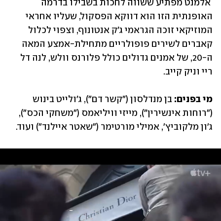
 אלמנט מפתיע ששווה לחכות בשבילו בדרמה 
האופנתית הזו הוא דווקא הפסקול, שעליו אחראי 
המוזיקאי זוכה הגראמי ג'ק אנטונוף, וצפוי לכלול 
קאברים לשירים פופולריים מתחילת-אמצע המאה 
ה-20, של אמנים גדולים כולל פלורנס וולש, לנה דל 
ריי וניק קייב.
מי בפנים: 
בן מנדלסון ("קשר דם"), ג'ולייט בינוש 
("רוחות אינשירין"), מייזי וויליאמס ("משחקי הכס"), 
ג'ון מלקוביץ', אמילי מורטימר ("שאטר איילנד") ועוד.