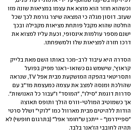
לפיזיקה בשיקגו שנחטף על ידי אלמוני רעול פנים, 
וכשהוא חוזר הוא מוצא את עצמו במציאות שונה מזו 
שעזב. דוסון מגלה כי המצאה שיצר גורמת לכך שכל 
החלטה שהוא מקבל פותחת מציאות מקבילה ובכך 
ישנם מספר עולמות אינסופי, וכעת עליו למצוא את 
דרכו חזרה למציאות שלו ולמשפחתו.
הסדרה היא עיבוד לרב-מכר באותו השם מאת בלייק 
קראוץ', שישמש גם כשואו-ראנר מפיק בפועל 
ותסריטאי בהפקה המושקעת מבית אפל TV, שנראה 
שהולכת ומנסה למצב את עצמה כמעצמת מד"ב עם 
סדרות דוגמת "סילו", "המוסד" ו"עבור כל האנושות". 
אך כשמוטיב המולטי-וורס הולך ותופס תאוצה 
הודות ללהיטים מבית מארוול כמו "לוקי" ושלל סרטי 
"ספיידרמן" - ייתכן ש"חומר אפל" (בתרגום חופשי) לא 
תהיה לחובבי הז'אנר בלבד.