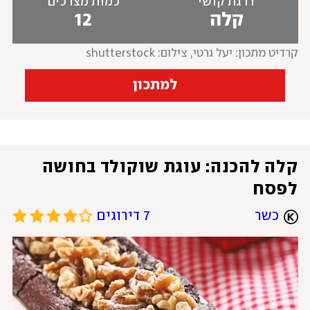
דרגת קושי
כמות מצרכים
קלה
12
קרדיט מתכון: יעל גרטי
, 
צילום: shutterstock
למתכון
קלה להכנה: עוגת שוקולד בחושה 
לפסח
כשר
7 דירוגים