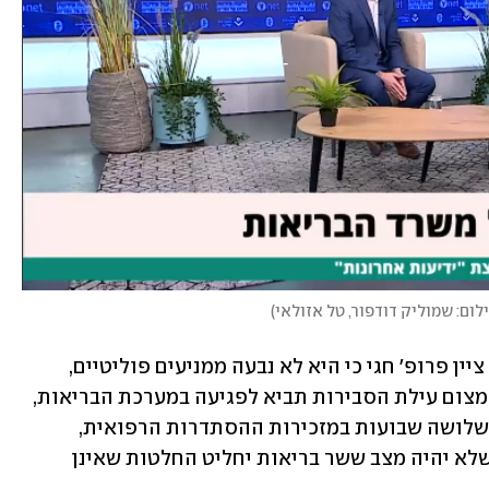
לום: שמוליק דודפור, טל אזולאי
)
, ציין פרופ' חגי כי היא לא נבעה ממניעים פוליטיים, 
"כאשר הבנו שביטול עילת הסבירות או צמצום עילת הסבירות תביא לפגיעה במערכת הבריאות, 
ברופאים ובחולים, קיבלנו החלטה לפני כשלושה שבועות במזכירות ההסתדרות הרפואית, 
שאנחנו נתנגד לכך. אנחנו נאבקים על זה שלא יהיה מצב ששר בריאות יחליט החלטות שאינן 