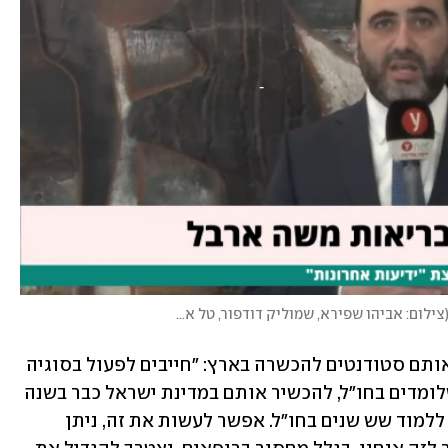
צילום: אביהו שפירא, שמוליק דודפור, טל אזולאי
)
לכן, קרא פרופ' חגי להקדים להחזיר את אותם סטודנטים להכשרה בארץ: "חייבים לפעול בסוגיה 
הזאת ולהביא את הסטודנטים לרפואה שלומדים בחו"ל, להכשיר אותם במדינת ישראל כבר בשנה 
החמישית והשישית שלהם. לא לתת להם ללמוד שש שנים בחו"ל. אפשר לעשות את זה, ניתן 