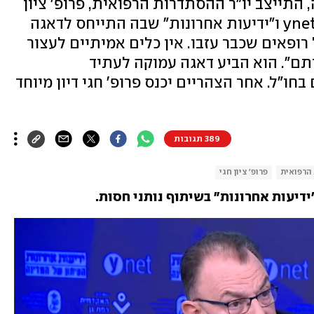
התייצב יו"ר ההסתדרות הרפואית, פרופ' ציון
חגי, לריאיון בוועידת הבריאות של ynet ו"ידיעות אחרונות" שבה התייחס לדאגה
רופאים שכבר עזבו. אין כלים אמיתיים לעצור
תם". הוא הביע דאגה עמוקה לעתיד
ו"ל. אחר הצהריים יכנס פרופ' חגי דיון מיוחד
389 תגובות
הרפואית
פרופ' ציון חגי
ידיעות אחרונות" בשיתוף נותני חסות.