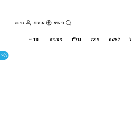
חיפוש
נגישות
כניסה
עוד
לאשה
אוכל
נדל"ן
אנרגיה