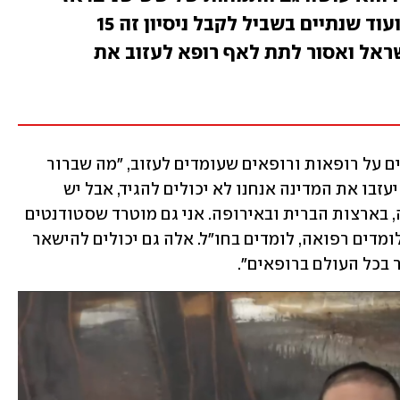
13 שנה בשביל להכשיר אותו, ועוד שנתיים בשביל לקבל ניסיון זה 15
שראל ואסור לתת לאף רופא לעזוב את
פרופ' חגי אמר כי אין בידיו נתונים מדויקים על רופאות ורופאים שעומדים לעזוב, "מה שברור 
הוא שאנשים שוקלים את זה. כמה באמת יעזבו את המדינה אנחנו לא יכולים להגיד, אבל יש 
התעניינות בניו זילנד, באוסטרליה, בקנדה, בארצות הברית ובאירופה. אני גם מוטרד שסטודנטים 
לרפואה, שמהווים 60% מהסטודנטים שלומדים רפואה, לומדים בחו"ל. אלה גם יכולים להישאר 
בכל העולם ברופאים". 