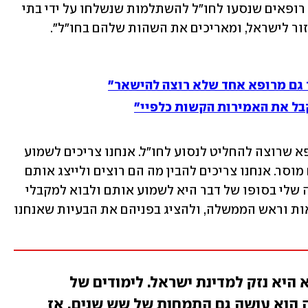
על רופאים שכבר עזבו, ואנחנו יודעים על רופאים שנסעו לחו"ל להשתלמות שנשלחו על ידי בתי 
זור לישראל, ומאריכים את השהות שלהם בחו"ל". 
ד גם מרופא אחד שלא רוצה להישאר"
בל את האמירות הקשות כלפיי"
לדבריו, "אין לנו כלים אמיתיים לעצור רופא שרוצה להחליט לנסוע לחו"ל. אנחנו צריכים לשמוע 
אותם, וזאת הכוונה שלי, ולא להטיף להם מוסר. אנחנו צריכים להבין מה הם רוצים ולייצג אותם 
מול ראש הממשלה ושר הבריאות. המטרה שלי בסופו של דבר היא לשמוע אותם ולבוא למקבלי 
ההחלטות במדינת ישראל, שזה שר הבריאות וראש הממשלה, ולהציג בפניהם את הבעיות שאנחנו 
א היא נזק למדינת ישראל. לימודים של
ה הוא עושה גם התמחות של שש שנים. אז