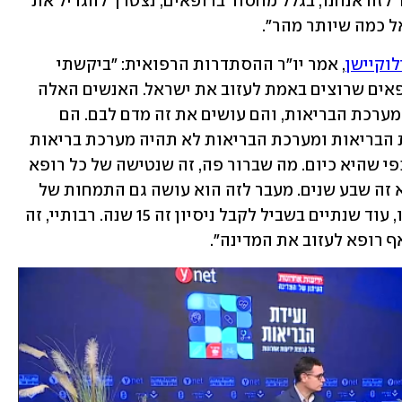
לעשות את זה, ויש תוכניות לביצוע. מעבר לזה אנחנו, בגלל מחסור ברופאים, נצטרך להגדיל את 
 כמה שיותר מהר". 
וקיישן
, אמר יו"ר ההסתדרות הרפואית: "ביקשתי 
להיפגש עם נציגים של הקבוצות של הרופאים שרוצים באמת לעזוב את ישראל. האנשים האלה 
אוהבים את המערכת במדינת ישראל, את מערכת הבריאות, והם עושים את זה מדם לבם. הם 
מרגישים שיש תהליכים שייפגעו במערכת הבריאות ומערכת הבריאות לא תהיה מערכת בריאות 
שוויונית, ומערכת בריאות ברמה גבוהה כפי שהיא כיום. מה שברור פה, זה שנטישה של כל רופא 
היא נזק למדינת ישראל. לימודים של רופא זה שבע שנים. מעבר לזה הוא עושה גם התמחות של 
שש שנים. אז 13 שנה בשביל להכשיר אותו, עוד שנתיים בשביל לקבל ניסיון זה 15 שנה. רבותיי, זה 
ף רופא לעזוב את המדינה".