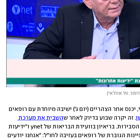
דפור, טל אזולאי
)
יו"ר ההסתדרות הרפואית, פרופ' ציון חגי, יכנס אחר הצהריים (יום ג') ישיבה מיוחדת עם רופאים 
ן
. זה יקרה שבוע בדיוק לאחר ש
השבית את מערכת 
במחאה על העברת ביטול עילת הסבירות. בריאיון בוועידת הבריאות של ynet ו"ידיעות 
אחרונות" הוא הביע דאגה עמוקה מהתעניינות הגוברת של רופאים בעזיבה לחו"ל: "אנחנו יודעים 