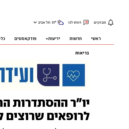
מבזקים
דווחו לנו
°
31
תל אביב
ראשי
חדשות
ידיעות+
פודקאסטים
כלכ
בריאות
יו"ר ההסתדרות הר
לרופאים שרוצים לע