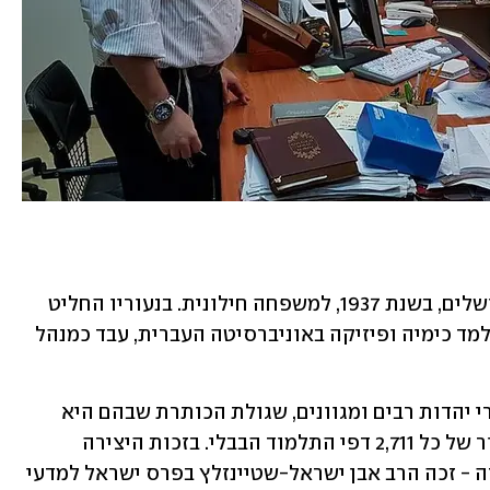
הרב עדין אבן ישראל-שטיינזלץ נולד בירושלים, בשנת 1937, למשפחה חילונית. בנעוריו החליט 
לחזור בתשובה והצטרף לחב"ד, ולאחר שלמד כימיה ופיזיקה באוניברסיטה העברית, עבד כמנהל 
הדות רבים ומגוונים, 
שגולת הכותרת שבהם היא 
- תרגום מארמית וביאור של כל 2,711 דפי התלמוד הבבלי. בזכות היצירה 
התורנית המקיפה, שארכה 45 שנות עבודה - זכה הרב אבן ישראל-שטיינזלץ בפרס ישראל למדעי 