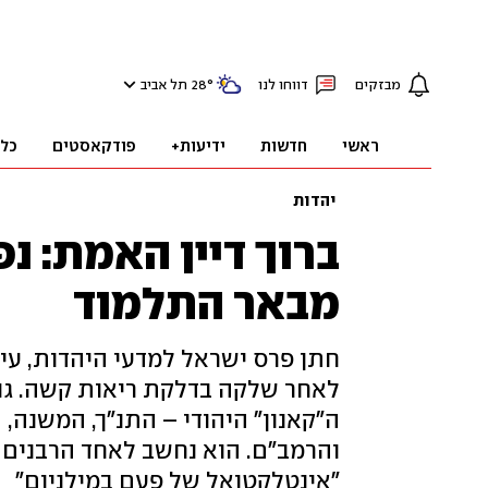
מבזקים
דווחו לנו
°
28
תל אביב
ראשי
חדשות
ידיעות+
פודקאסטים
כל
יהדות
ברוך דיין האמת: נפ
מבאר התלמוד
חתן פרס ישראל למדעי היהדות, עיט
לאחר שלקה בדלקת ריאות קשה. גול
ה"קאנון" היהודי – התנ"ך, המשנה, 
והרמב"ם. הוא נחשב לאחד הרבנים ה
"אינטלקטואל של פעם במילניום"