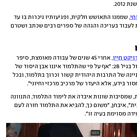
, שממנו התאושש חלקית, ופגיעותיו ניכרות בו עד 
היום. הוא חדל מלדבר, אך המשיך כל העת לעבוד בעריכה והגהה של ספרים רבים שכתב ושטרם 
 אחרי 45 שנים של עבודה מאומצת, סיפר 
הרב שטיינזלץ על ההחלטה לפנות למסלול בגיל 28: "אף על פי שהתלמוד איננו אבן היסוד של 
היהדות, הרי הוא עמוד התווך שלה. כל בניינה של התרבות היהודית קשור וכרוך בתלמוד, ובכל 
ור בידע, אלא היעדר של מרכיב מרכזי וחיוני".
"בדרך כלל אפשר לומר שכל חברה יהודית, שמסיבות שונות איבדה את לימוד התלמוד, התנוונה 
מבחינה יהודית והתבוללה מבחינה חברתית", איבחן, "משום כך, להביא את התלמוד חזרה לעם 
דה מסוימת בעיה זו".