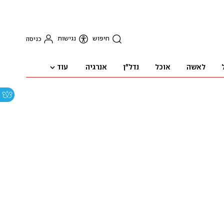
חיפוש
נגישות
כניסה
עוד
לאשה
אוכל
נדל"ן
אנרגיה