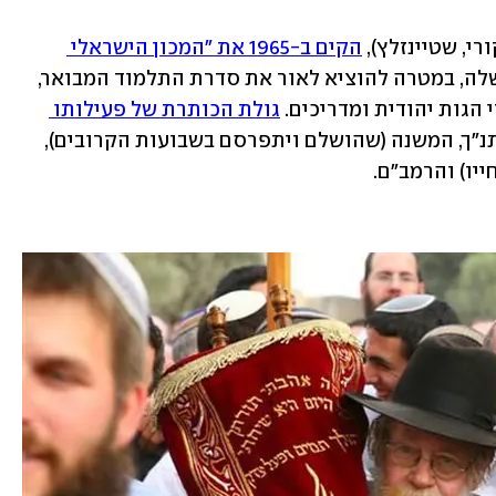
, שטיינזלץ), 
הקים ב-1965 את "המכון הישראלי 
", בשיתוף עם הממשלה, במטרה להוציא לאור את סדרת התלמוד המבואר, 
גות יהודית ומדריכים. 
גולת הכותרת של פעילותו 
 – התנ"ך, המשנה (שהושלם ויתפרסם בשבועות הקרובים), 
יו) והרמב"ם.