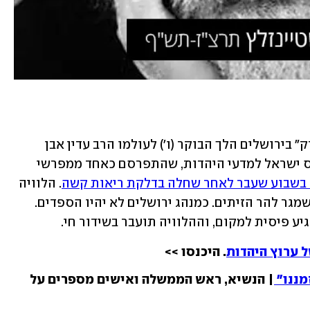
 בבית החולים "שערי צדק" בירושלים הלך הבוקר (ו') לעולמו הרב עדין אבן 
ישראל (שטיינזלץ). הרב בן ה-83, חתן פרס ישראל למדעי היהדות, שהתפרסם כאחד ממפרשי 
בשבוע שעבר לאחר שחלה בדלקת ריאות קשה
. הלוויה 
תצא היום, בשעה 14.00, מבית ההלוויות שמגר להר הזיתים. כמנהג ירושלים לא יהיו הספדים. 
 פיסית למקום, וההלוויה תועבר בשידור חי.
 ערוץ היהדות
. היכנסו >> 
מננו"
| הנשיא, ראש הממשלה ואישים מספרים על