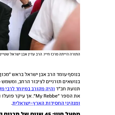
התורה הייתה מרכז חייו. הרב עדין אבן ישראל שטיינ
תנועת חב"ד 
והיה מקורב במיוחד לרבי מל
את הספר "My Rebbe". אך עיקר פועלו היה בציבור הדתי והחילוני, והוא נחשב 
ומנהיגי החסידות הארץ-ישראלית
. 
מפעל חייו: 45 שנים של תרגום התלמוד