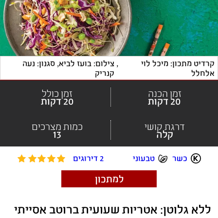
קרדיט מתכון: מיכל לוי 
, 
צילום: בועז לביא, סגנון: נעה 
אלחלל
קנריק
זמן הכנה
זמן כולל
20 דקות
20 דקות
דרגת קושי
כמות מצרכים
קלה
13
כשר
טבעוני
2 דירוגים
למתכון
ללא גלוטן: אטריות שעועית ברוטב אסייתי