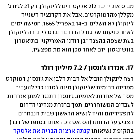
מביס את יריבו: 212 אלקטורים ללינקולן, רק 21 לג'ורג' 
מקללן מהדמוקרטים. אבל את הקדנציה השנייה 
לינקולן לא השלים. ב-14 באפריל 1865, חמישה ימים 
לאחר כניעתו של גנרל הדרום רוברט לי, נורה לינקולן 
בעת שצפה בהצגה "בן דודנו האמריקני" בתיאטרון 
בוושינגטון. יום לאחר מכן הוא מת מפצעיו. 
17. אנדרו ג'ונסון / 7.2 מיליון דולר
רצח לינקולן הוביל אל הבית הלבן את ג'ונסון, דמוקרט 
ממדינה דרומית שלינקולן מינה לסגנו כדי להעביר 
מסר של אחדות לאומית. ג'ונסון התנגד למתן אזרחות 
לעבדים המשוחררים, תמך בחזרת מנהיגי הדרום 
לתפקידיהם והיה לנשיא הראשון שבית הנבחרים 
הצביע על הדחתו (הסנאט זיכה אותו בסופו של דבר). 
בתקופת נשיאותו 
קנתה ארצות הברית את אלסקה