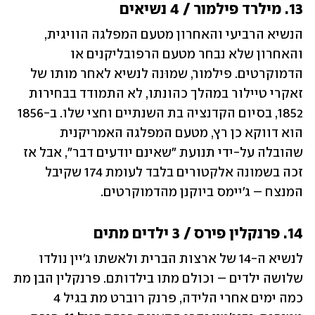
13. מילרד פילמור / 4 נשיאים
הנשיא הרביעי והאחרון מטעם המפלגה הוויגית, 
והאחרון שלא נבחר מטעם הרפובליקנים או 
הדמוקרטים. פילמור, שמוּנה לנשיא לאחר מותו של 
זאקרי טיילור במהלך כהונתו, לא התמודד בבחירות 
1852, בסיום הקדנציה בת השנתיים וחצי שלו. ב-1856 
הוא דווקא כן רץ, מטעם המפלגה האמריקנית 
שהובלה על-ידי תנועת "שאינם יודעים דבר", אבל אז 
זכה בשמונה אלקטורים בלבד לעומת 174 שקיבל 
המנצח – ג'יימס ביוקנן מהדמוקרטים.
14. פרנקלין פירס / 3 ילדים מתים
לנשיא ה-14 של ארצות הברית ולאשתו ג'יין נולדו 
שלושה ילדים – וכולם מתו בילדותם. פרנקלין הבן מת 
כמה ימים אחרי הלידה, פרנק רוברט מת בגיל 4 