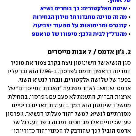
של ynet
• 
שיטת האלקטורים: כך בוחרים נשיא
• 
מה זה מדינה מתנדנדת? מילון הבחירות
• 
קונגרס ומריחואנה: על מה עוד יצביעו?
• 
מהנדל"ן לבית הלבן: סיפורו של טראמפ
2. ג'ון אדמס / 7 אבות מייסדים
סגן הנשיא של וושינגטון ניצח בקרב צמוד את מזכיר 
המדינה הראשון תומס ג'פרסון. ב-1796 הוא גבר עליו 
בפער של שלושה אלקטורים, ונבחר לנשיא השני. 
אדמס, שנחשב לאחד משבעת "האבות המייסדים" של 
ארצות הברית, התעמת לא פעם עם ג'פרסון. בתחילת 
ממשל וושינגטון הוא תמך בהענקת תארים בריטיים 
מסורתיים לנשיא, למשל "הוד מעלתו הנשיא". ג'פרסון 
טען שכינויים אלו מגוחכים, ומבנה גופו העגלגל של 
אדמס הוביל לכך שהודבק לו הכינוי "הוד כדוריותו" 