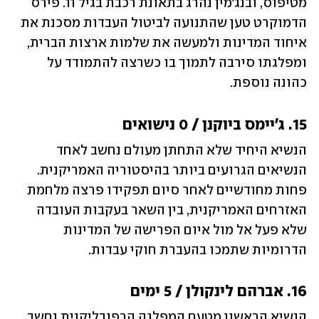
מטיפוס, ובנג'מין נהרג בתאונת רכבת בגיל 11. פירס 
הדמוקרט טען שהתנועה לביטול העבדות מסכנת את 
איחוד המדינות ולמעשה את שלמות ארצות הברית, 
ומפלגתו סירבה לתמוך בו כשרצה להתמודד על 
כהונה נוספת.
15. ג'יימס ביוקנן / 0 נישואים
הנשיא היחיד שלא התחתן מעולם נחשב לאחד 
הנשיאים הגרועים ביותר בהיסטוריה האמריקנית. 
פחות מחודשיים לאחר סיום תפקידו פרצה מלחמת 
האזרחים האמריקנית, בין השאר בעקבות העובדה 
שלא פעל אל מול איום הפרישה של המדינות 
הדרומיות שתמכו בהעברת חוקי עבדות.
16. אברהם לינקולן / 5 ימים
הנשיא הראשון מטעם המפלגה הרפובליקנית נחשב 