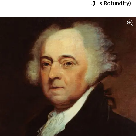
(His Rotundity). 