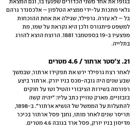
בגופו את אחד משני הכדורים שפגעו בו, וגם המצאת 
גלאי מתכות על-ידי ממציא הטלפון – אלכסנדר גרהם 
בל – לא עזרה. גרפילד, שגילה את אחת ההוכחות 
למשפט פיתגורס ולכן היא נקראת על שמו, מת 
מפצעיו ב-19 בספטמבר 1881. הרוצח הוצא להורג 
בתלייה.  
21. צ'סטר ארתור / 4.6 מטרים 
לאחר רצח גרפילד ירש את תפקידו ארתור, שבמשך 
שבע שנים היה גובֵה-מכס בניו יורק. ארתור ביצע 
רפורמה בשירות הציבורי והטיל וטו על חוקים 
בזבזניים. מארק טוויין כתב עליו: "יהיה קשה 
להתעלות על הממשל של הנשיא ארתור". ב-1898, 
תריסר שנים לאחר מותו, נחנך פסל ארתור בכיכר 
מדיסון בניו יורק, פסל ארד בגובה 4.6 מטרים.