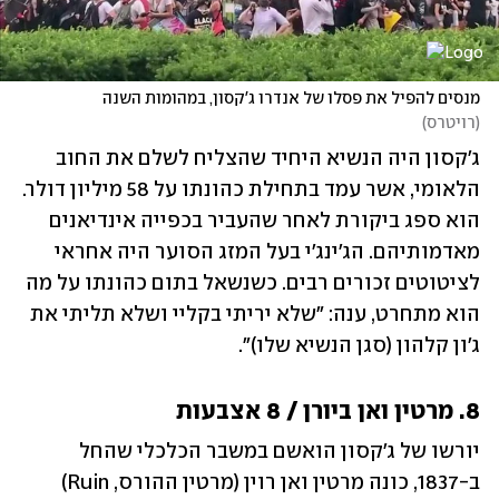
מנסים להפיל את פסלו של אנדרו ג'קסון, במהומות השנה
(
רויטרס
)
ג'קסון היה הנשיא היחיד שהצליח לשלם את החוב 
הלאומי, אשר עמד בתחילת כהונתו על 58 מיליון דולר. 
הוא ספג ביקורת לאחר שהעביר בכפייה אינדיאנים 
מאדמותיהם. הג'ינג'י בעל המזג הסוער היה אחראי 
לציטוטים זכורים רבים. כשנשאל בתום כהונתו על מה 
הוא מתחרט, ענה: "שלא יריתי בקליי ושלא תליתי את 
ג'ון קלהון (סגן הנשיא שלו)".
8. מרטין ואן ביורן / 8 אצבעות
יורשו של ג'קסון הואשם במשבר הכלכלי שהחל 
ב-1837, כונה מרטין ואן רוין (מרטין ההורס, Ruin) 