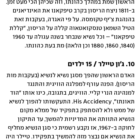
הראשון שמת במהלך כהונתו, וזה שכיהן הכי מעט זמן. 
ב-1811 ניצח הריסון בקרב טיפקאנו את האינדיאנים 
בהנהגת צ'יף טקומסה. על פי האגדה, בעקבות זאת 
הטיל השמאן טנסקואטאוה קללה על הריסון, "קללת 
טיפקאנו" – וכל נשיא שנבחר בשנה עגולה עד 1960 
(1840, 1860, 1880 וכן הלאה) מת בעת כהונתו.
10. ג'ון טיילר / 15 ילדים
האדם הראשון שהפך מסגן נשיא לנשיא (בעקבות מות 
הריסון). הפנה עורף למפלגה הוויגית והתנגד 
למנהיגה הנרי קליי. הוויגים, בתגובה, כינו אותו "הוד 
תאונתו", His Accidency. התעקשותו להפוך לנשיא 
של ממש ולא להסתפק בתפקיד של ממלא מקום 
הנשיא התוותה את המדיניות להמשך, עד התיקון 
לחוקה ב-1967, אז נקבע רשמית כי סגן הנשיא מחליף 
את הנשיא אם נבצר מזה להמשיך בתפקידו. טיילר היה 