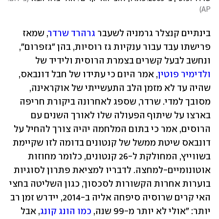
)
AP
בינתיים קנצלר גרמניה לשעבר 
גרהרד שרדר
, שמאז 
פרישתו עבד עבור ענקיות גז רוסיות, בהן "גזפרום", 
ונחשב לבעל קשרים בצמרת הרוסית ולידיד של 
ולדימיר פוטין
, אמר היום כי עתידו של חבל דונבאס, 
שהיה עד לא מזמן הלב התעשייתי של אוקראינה, 
מסובך למדי. שרדר, שספג לאחרונה ביקורת חריפה 
בארצו על שיתוף הפעולה שלו לאורך השנים עם 
הרוסים, אמר כי בתום המלחמה יהיה צורך להחיל על 
דונבאס שיטת ממשל של קנטונים בדומה לזו שקיימת 
בשווייץ, המחולקת ל-26 קנטונים, כלומר מחוזות 
אוטונומיים-למחצה. לדבריו למציאת פתרון לסוגיות 
בוערות אחרות הקשורות לסכסוך, כגון השליטה בחצי 
האי קרים שרוסיה סיפחה אליה ב-2014, יידרש זמן רב 
יותר: "אולי לא יותר מ-99 שנה, 
כמו הונג קונג
, אבל 