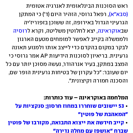
ראש הסוכנות הבינלאומית לאנרגיה אטומית 
(סבא"א)
, רפאל גרוסי, הזהיר היום (ד') כי המתקן 
הגרעיני הגדול באירופה, זה ששוכן בזפוריז'יה 
שב
אוקראינה
, יצא לחלוטין משליטה, וקרא ל
רוסיה
ולממשלה בקייב לאפשר למומחים מטעם הארגון 
לבקר במקום בהקדם כדי לייצב אותו ולמנוע תאונה 
גרעינית. בריאיון לסוכנות הידיעות AP אמר גרוסי כי 
המצב במתקן, בעיר אנרהודר, נעשה מסוכן יותר עם כל 
יום שעובר: "כל עקרון של בטיחות גרעינית הופר שם, 
והסכנה חמורה וקיצונית".
• 
53 יישובים שוחררו במחוז חרסון; סנקציות על 
"המאהבת של פוטין"
• 
קייב חידשה את ייצוא התבואה, מקורבו של פוטין 
שברח "אושפז עם מחלה נדירה"