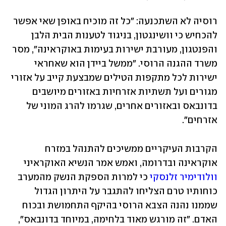
רוסיה לא השתכנעה: "כל זה מוכיח באופן שאי אפשר 
להכחיש כי וושינגטון, בניגוד לטענות הבית הלבן 
והפנטגון, מעורבת ישירות בעימות באוקראינה", מסר 
משרד ההגנה הרוסי. "ממשל ביידן הוא שאחראי 
ישירות לכל מתקפות הטילים שמבצעת קייב על אזורי 
מגורים ועל תשתיות אזרחיות באזורים מיושבים 
בדונבאס ובאזורים אחרים, שגרמו להרג המוני של 
אזרחים".
הקרבות העיקריים ממשיכים להתנהל במזרח 
אוקראינה ובדרומה, ואמש אמר הנשיא האוקראיני 
וולודימיר זלנסקי
 כי למרות הספקת הנשק מהמערב 
כוחותיו טרם הצליחו להתגבר על היתרון הגדול 
שממנו נהנה הצבא הרוסי בהיקף התחמושת ובכוח 
האדם. "זה מורגש מאוד בלחימה, במיוחד בדונבאס", 