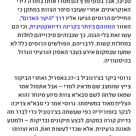
סביבו, אבל בסוף מרץ הם מסרו אותו בחזרה לידי 
האוקראינים. אחרי שעזבו סיפר הצוות במתקן כי 
החיילים הרוסים הגיעו אליו 
דרך "היער האדום"
, 
האזור 
המזוהם ביותר בקרינה רדיואקטיבית
, וכי הם 
עשו זאת בלי הגנה, כך שגבוהים סיכוייהם לחלות 
במחלות קשות. לדבריהם, הפולשים הרוסים כלל לא 
שמעו שבמקום אירע בעבר האסון הגרעיני הגדול 
בהיסטוריה.
גרוסי ביקר בצ'רנוביל ב-27 באפריל, ואחרי הביקור 
צייץ שהמצב שם מדאיג למדי – אבל אתמול אמר 
שמאז שלחה לשם סבא"א צוות סיוע מיוחד והוא 
הצליח מאוד במשימתו. גרוסי אמר כי סבא"א צריכה 
לבקר בזפוריז'יה כפי שעשתה בצ'רנוביל כדי לברר מה 
בדיוק קורה במקום, לבצע תיקונים ובדיקות – ולמנוע 
תאונה גרעינית. אלא שכדי לעשות זאת, הוא וצוותו 