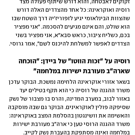
זקוקים לאבטחה, והוא דורש שיתוף פעולה מצד 
רוסיה ואוקראינה: כל אחד מהצדדים האלה דורש 
שהצוות הבינלאומי יגיע לזפוריז'יה דרך השטח שבו 
הוא שולט, והם אינם מגיעים להסכמה. "אני מפציר 
בכם, כשליח ציבור, כראש סבא"א, אני מפציר בשני 
הצדדים לאפשר למשלחת להיכנס לשם", אמר גרוסי.
רוסיה על "זכות הווטו" של ביידן: "הוכחה 
שארה"ב מעורבת ישירות במלחמה"
בשאר אזורי אוקראינה הלחימה נמשכת. הבוקר עדכן 
משרד ההגנה של רוסיה כי הוא תקף בטילים יעד 
באזור לבוב, במערב המדינה, והרס בו מצבור של נשק 
שסיפקה פולין לאוקראינים. הבוקר גם שבה מוסקבה 
והאשימה את וושינגטון בהסלמת המצב באוקראינה: 
משרד ההגנה הרוסי טען כי ארה"ב מעורבת ישירות 
במלחמה ואינה מסתפקת בהעברת נשק לקייב. 