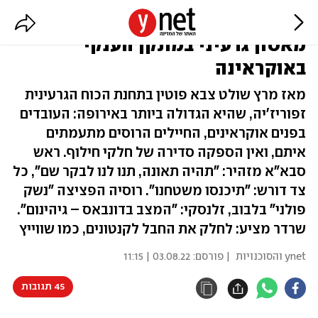
הרוסים כבשו, ואין כניסה: חשש
מאסון גרעיני במתקן הענקי
באוקראינה
מאז מרץ שולט צבא פוטין בתחנת הכוח הגרעינית
זפוריז'יה, שהיא הגדולה ביותר באירופה: העובדים
בפנים אוקראינים, החיילים הרוסים מתעמתים
איתם, ואין הספקה סדירה של חלקי חילוף. ראש
סבא"א מזהיר: "תהיה תאונה, תנו לנו לבקר שם", כל
צד דורש: "תיכנסו משטחנו". רוסיה הפציצה "נשק
פולני" בלבוב, זלנסקי: "המצב בדונבאס – גיהינום".
שרדר מציע: לחלק את החבל לקנטונים, כמו שווייץ
ynet והסוכנויות
| פורסם:
03.08.22 | 11:15
45 תגובות