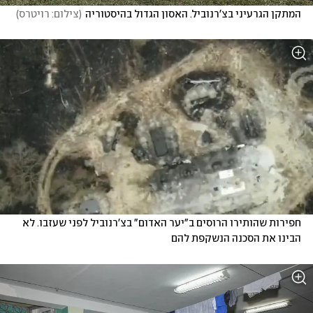
המתקן הגרעיני בצ'רנוביל. האסון הגדול בהיסטוריה
(
צילום: רויטרס
)
חפירות שהותירו הרוסים ב"יער האדום" בצ'רנוביל לפני שעזבו. לא 
הבינו את הסכנה הנשקפת להם