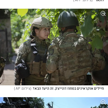
לתאר"
(
צילום: AFP 
)
חיילים אוקראינים במחוז דונייצק. זה היעד הבא?
(
צילום: AP 
)