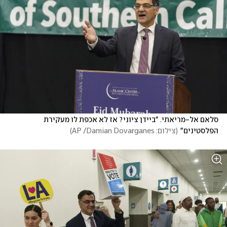
סלאם אל-מריאתי. "ביידן ציוני? אז לא אכפת לו מעקירת 
הפלסטינים"
(
צילום: AP /Damian Dovarganes
)