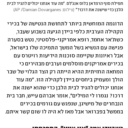
תפילת סוף הרמדאן בלוס אנג'לס. "מה עוד אנחנו יכולים להגיד לבית 
הלבן כדי שישנה את דרכו?"
(
צילום: AP /Damian Dovarganes
)
הדוגמה המוחשית ביותר לתחושת הנטישה של בכירי 
הקהילה הערבית כלפי ביידן הגיעה בשבוע שעבר, 
כשת'אר אחמד, רופא אמריקני-פלסטיני, נטש בסערה 
פגישה עם הנשיא בשל המשך התמיכה שלו בישראל, 
אבל ראיונות שקיימה סוכנות הידיעות רויטרס עם 
בכירים אמריקנים מוסלמים וערבים מבהירים כי 
המחאה החזיתית ההיא הייתה רק הצד הגלוי של שבר 
הולך ומעמיק ביחסים ביידן לקהילה הזו. "מה עוד 
אנחנו יכולים להגיד לבית הלבן כדי שהוא ישנה את 
דרכו? נגמרו לי המילים", אומר אברהם עייש, חבר בית 
הנבחרים של מישיגן, שנפגש עם גורמים בכירים 
בממשל בפברואר אבל מאז לא היה לו שום קשר איתם. 