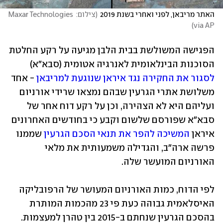
האתר מריבאן, לפני ואחרי בשנת 2019
(
צילום: Maxar Technologies 
)
via AP
הפגישה המשולשת בבית הלבן מגיעה על רקע החלטת 
הסוכנות הבינלאומית לאנרגיה אטומית (סבא"א) 
לסגור את החקירה נגד איראן שנוגעת למריבאן
 - אחד 
משלושת אתרי הגרעין שבהם נמצאו שרידי אורניום 
ועליהם היא לא הצהירה, וכן על רקע דוח אחר של 
סבא"א שפורסם שלשום וקבע כי בחודשים האחרונים 
איראן 
המשיכה להפר את תנאי הסכם הגרעין
 שממנו 
פרשה ארה"ב, והגדילה משמעותית את מלאי 
האורניום המועשר שלה.
לפי הדוח, כמות האורניום המעושר של הרפובליקה 
האיסלאמית גבוהה כעת פי 23 מהכמות המותרת 
בהסכם הגרעין שנחתם ב-2015 בין טהרן למעצמות. 