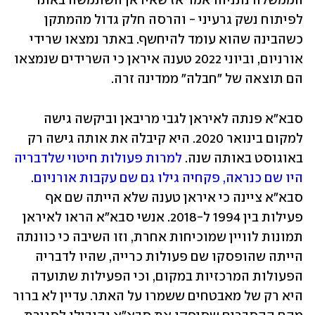
הממשלה נתניהו אמר אז שאיראן השתמשה באתר 
לפיתוח נשק גרעיני - והרסה חלק גדול מהמתקן 
כשהבינה שהוא עומד להיחשף. באתר נמצאו שרידי 
אורניום, וביוני 2022 טענה איראן כי השרידים שנמצאו 
הם תוצאה של "חבלה" ממדינה זרה. 
סבא"א פנתה לאיראן לגבי מריבאן וביקשה גישה 
למקום בינואר 2020. היא קיבלה את אותה גישה רק 
באוגוסט באותה שנה. 
למרות פעולות חיטוי שלדבריה 
היו שם כנראה, פקחיה גילו גם שם עקבות אורניום
. 
סבא"א ציינה כי איראן טענה שלא הייתה שם אף 
פעילות בין 1994 ל-2018. אנשי סבא"א הראו לאיראן 
תמונות לוויין שמוכיחות אחרת, וזו השיבה כי כוונתה 
הייתה שהופסקו שם פעולות כרייה, שהיו לדבריה 
הפעולות המרכזיות במקום, וכי הפעילות שתועדה 
היא רק של מאבטחים ששמרו על האתר. עדיין לא ברור 