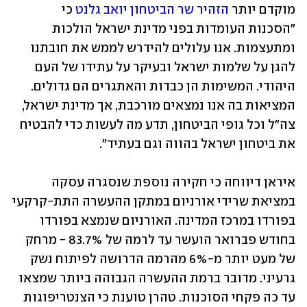
מוקדם יותר 
הזהיר שר הביטחון יואב גלנט
 כי 
"הסכנות העומדות בפני מדינת ישראל הולכות 
ומתעצמות. אנו עלולים להידרש לממש את חובתנו 
להגן על שלמות ישראל ובעיקר על עתידו של העם 
היהודי. המשימות הן כבדות והאתגרים הם גדולים. 
המציאות בה אנו נמצאים מורכבת, אך מדינת ישראל, 
צה"ל וכל גופי הביטחון, תדע מה לעשות כדי להבטיח 
את ביטחון ישראל בהווה וגם בעתיד".
איראן דיווחה כי חקירה נוספת שנסגרה עסקה 
במציאת שרידי אורניום במתקן ההעשרה התת-קרקעי 
בפורדו במרכז המדינה. האורניום שנמצא בפורדו 
בחודש פברואר הועשר עד לרמה של 83.7% - מרחק 
של מעט יותר מ-6% מהרמה הדרושה לפיתוח נשק 
גרעיני. מדובר ברמת ההעשרה הגבוהה ביותר שמצאו 
עד כה פקחי הסוכנות. טהרן טוענת כי הצנטריפוגות 