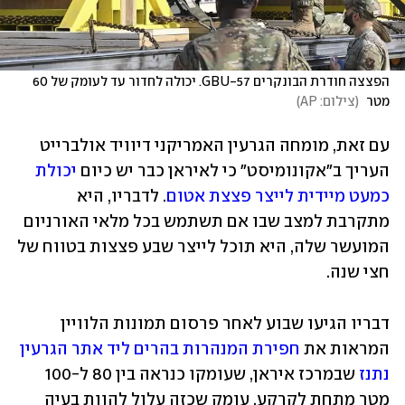
הפצצה חודרת הבונקרים GBU-57. יכולה לחדור עד לעומק של 60 
מטר 
(
צילום: AP
)
עם זאת, מומחה הגרעין האמריקני דיוויד אולברייט 
העריך ב"אקונומיסט" כי לאיראן כבר יש כיום 
יכולת 
כמעט מיידית לייצר פצצת אטום
. לדבריו, היא 
מתקרבת למצב שבו אם תשתמש בכל מלאי האורניום 
המועשר שלה, היא תוכל לייצר שבע פצצות בטווח של 
חצי שנה. 
דבריו הגיעו שבוע לאחר פרסום תמונות הלוויין 
המראות את 
חפירת המנהרות בהרים ליד אתר הגרעין 
נתנז
 שבמרכז איראן, שעומקו כנראה בין 80 ל-100 
מטר מתחת לקרקע. עומק שכזה עלול להוות בעיה 