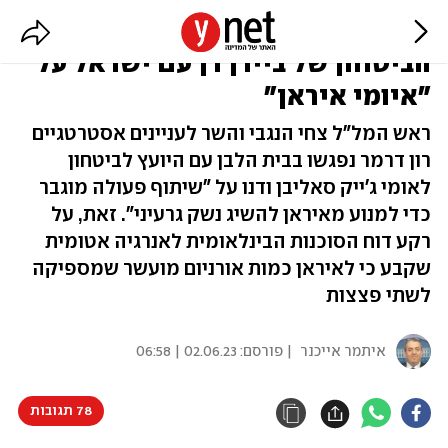
בצל דוח סבא"א המדאיג: יועץ
הביטחון של ביידן דן עם ישראל על
"איומי איראן"
ראש המל"ל צחי הנגבי והשר לעניינים אסטרטגיים
רון דרמר נפגשו בבית הלבן עם היועץ לביטחון
לאומי ג'ייק סאליבן ודנו על "שיתוף פעולה מוגבר
כדי למנוע מאיראן להשיג נשק גרעיני". זאת, על
רקע דוח הסוכנות הבינלאומית לאנרגיה אטומית
שקבע כי לאיראן כמות אורניום מועשר שמספיקה
לשתי פצצות
איתמר אייכנר
| פורסם:
02.06.23 | 06:58
78 תגובות