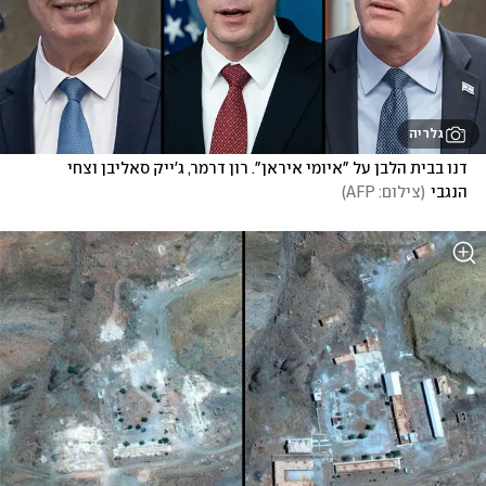
גלריה
דנו בבית הלבן על "איומי איראן". רון דרמר, ג'ייק סאליבן וצחי 
הנגבי
(
צילום: AFP
)