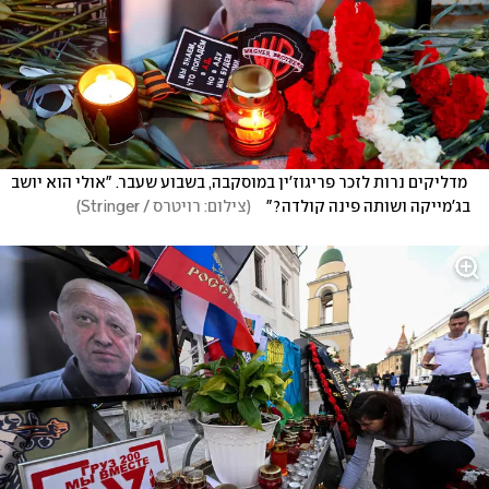
 מדליקים נרות לזכר פריגוז'ין במוסקבה, בשבוע שעבר. "אולי הוא יושב 
בג'מייקה ושותה פינה קולדה?"   
(
צילום: רויטרס / Stringer
)