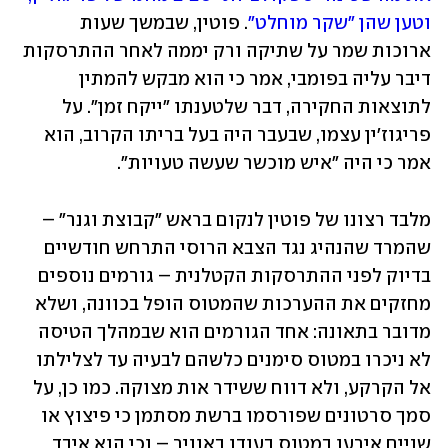
וטען שהן "שקר מוחלט"
. פוטין, שבמשך שעות 
ארוכות שמר על שתיקה ורק יממה לאחר ההתרסקות 
דיבר עליה בפומבי, אמר כי הוא מבקש להמתין 
לתוצאות החקירה, דבר שלטענתו "ייקח זמן". על 
פריגוז'ין עצמו, שבעבר היה בעל בריתו הקרוב, הוא 
אמר כי היה "איש מוכשר שעשה טעויות". 
מלבד רצונו של פוטין לנקום בראש "קבוצת וגנר" – 
שהמרד שהנהיג נגד הצבא הרוסי התרחש חודשיים 
בדיוק לפני ההתרסקות הקטלנית – גורמים נוספים 
מחזקים את ההערכות שהמטוס הופל בכוונה, ושלא 
מדובר בתאונה: אחד הגורמים הוא שבמהלך הטיסה 
לא ניכרו במטוס סימנים כלשהם לבעיה עד לצלילתו 
אל הקרקע, ולא דווח ששידר אות מצוקה. כמו כן, על 
סמך סרטונים שפורסמו ברשת מסתמן כי פיצוץ או 
שניים אירעו במטוס בעודו באוויר – וכי הוא איבד 