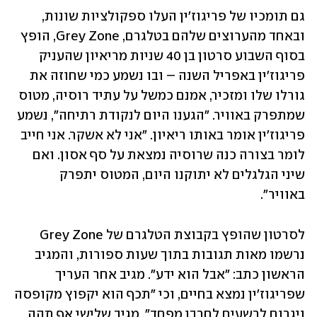
גם תומכיו של פריגוז'ין העלו ספקולציות שונות, 
ובאחד מהערוצים שלהם בטלגרם, Grey Zone, הופץ 
בסוף השבוע סרטון בן 40 שניות מריאיון שהעניק 
פריגוז'ין באפריל השנה – ובו נשמע כמי שחוזה את 
גורלו שלו ומזכיר, אמנם כמשל על עתיד רוסיה, מטוס 
שמתפרק באוויר. "הגענו היום לנקודת רתיחה", נשמע 
פריגוז'ין אומר באותו ריאיון. "אני לא אשקר. אני חייב 
לומר בצורה כנה שרוסיה נמצאת על סף אסון. ואם 
שיני הגלגלים לא יתוקנו היום, המטוס יתפרק 
באוויר". 
לסרטון שהופץ בקבוצת הטלגרם של Grey Zone 
נרשמו מאות תגובות בתוך שעות ספורות, והמגיב 
הראשון כתב: "אבל הוא ידע". מגיב אחר העריך 
שפריגוז'ין נמצא בחיים, וכי "תכף הוא יקפוץ מקופסה 
ויגרום לרשעים לחרבן מפחד". מגיב שלישי אף תהה 