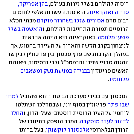
רוסיה להילחם בשלל זירות בעולם, 
בהן אפריקה, 
סוריה ואוקראינה
. היא מנתה עשרות אלפי לוחמים, 
רבים מהם 
אסירים שזכו בשחרור מוקדם
 מבתי הכלא 
הרוסיים תמורת התחייבות להילחם, ו
הואשמה בשלל 
פשעי מלחמה
. באוקראינה היא הייתה אחראית 
לניצחון בקרב הקשה והארוך על העיירה בחמוט, אך 
במהלך הקרבות שם פרץ סכסוך בין פריגוז'ין לבין שר 
ההגנה סרגיי שויגו והרמטכ"ל ולרי גרסימוב, שאותם 
האשים פריגוז'ין 
בבגידה במניעת נשק ומשאבים 
מלוחמיו
.
הסכסוך עם בכירי מערכת הביטחון הוא שהוביל 
למרד 
שבו פתח
 פריגוז'ין בסוף יוני, ושבמהלכו השתלטו 
לוחמיו על העיר הרוסית רוסטוב-שעל-הדון, ו
החלו 
לדהור לעבר מוסקבה
. המרד הופסק בתיווכו של 
הרודן הבלארוסי 
אלכסנדר לוקשנקו
, בעל בריתו 