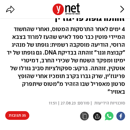
סוף לספקולציות? רוסיה הודיעה:
זוהתה גופת פריגוז'ין
4 ימים לאחר התרסקות המטוס, ואחרי שהחשוד
המיידי פוטין כבר ספד לאיש שהעז למרוד בצבא
הרוסי, הודיעה מוסקבה רשמית: גופתו של מנהיג
"קבוצת וגנר" זוהתה בבדיקת DNA. גם גופתו של יד
ימינו ומפקד השטח של שכירי החרב, דמיטרי
אוטקין, זוהתה. ברקע: ספקולציות סביב גורלו של
פריגוז'ין, שרק גברו בקרב תומכיו אחרי שהופץ
סרטון מאפריל שבו הזהיר מ"מטוס שיתפרק
באוויר"
סוכנויות הידיעות
| פורסם:
27.08.23 | 11:51
35 תגובות