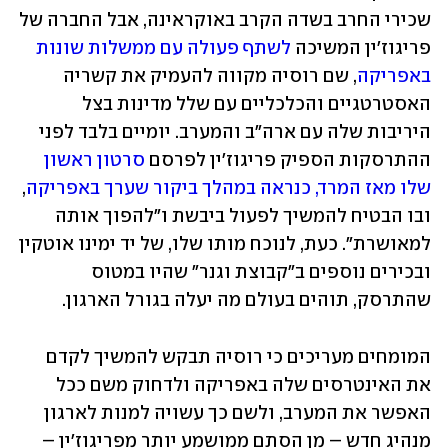
שכירי החרב בשדה הקרב באוקראינה, אבל החברה של 
פריגוז'ין המשיכה 
לשתף פעולה עם ממשלות שונות 
באפריקה
, שם רוסיה מקווה להעמיק את קשריה 
האסטרטגיים והכלכליים עם שלל מדינות בצל 
היריבות שלה עם ארה"ב והמערב. יומיים בלבד לפני 
ההתרסקות הספיק פריגוז'ין לפרסם 
סרטון ראשון 
שלו מאז המרד, כנראה במהלך ביקור שערך באפריקה
, 
ובו הבטיח להמשיך לפעול ביבשת ו"להפוך אותה 
למאושרת". כעת, לנוכח מותו שלו, של יד ימינו אוטקין 
ובכירים נוספים ב"קבוצת וגנר" שהיו במטוס 
שהתרסק, תוהים בעולם מה יעלה בגורל הארגון. 
המומחים מעריכים כי רוסיה תבקש להמשיך לקדם 
את האינטרסים שלה באפריקה ולדחוק משם ככל 
האפשר את המערב, ולשם כך עשויה למנות לארגון 
מנהיג חדש – מן הסתם ממושמע יותר מפריגוז'ין – 