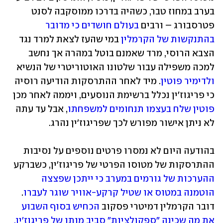
בערב במחוז טבר, כשהיה בדרכו ממוסקבה לסנט 
פטרסבורג – ורבים 
בעולם חושדים כי מדובר 
בהתנקשות של הקרמלין
 במי שהעז לצאת למרד נגד 
הצבא הרוסי, מרד שאמנם בוטל במהרה אך נחשב 
למכה משפילה עבור שלטונו האוטוריטרי של הנשיא 
ולדימיר פוטין
. מיד לאחר ההתרסקות הודיעה רוסיה 
כי פריגוז'ין נכלל ברשימת הנוסעים, ויממה לאחר מכן 
פוטין שלח בעצמו תנחומים למשפחתו
, אבל עד עתה 
לא ניתן אישור מפורש לכך שפריגוז'ין נהרג.
בהודעה היום לא נמסרו פרטים נוספים על נסיבות 
ההתרסקות של מטוסו הפרטי של פריגוז'ין, כשברקע 
ההערכות של גורמים במערב כי ייתכן שפצצה 
הוטמנה במטוס או שטיל קרקע-אוויר שוגר לעברו
. 
דובר הקרמלין דמיטרי פסקוב 
הכחיש בסוף השבוע 
את מה שכינה "ספקולציות" סביב מותו של פריגוז'ין, 