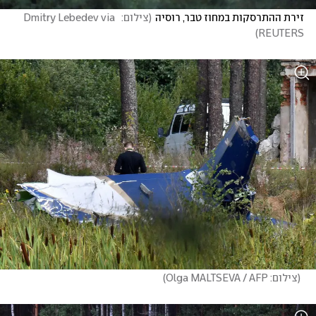
זירת ההתרסקות במחוז טבר, רוסיה
(
צילום:  Dmitry Lebedev via 
)
REUTERS
(
צילום: Olga MALTSEVA / AFP
)