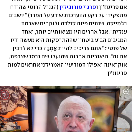
אם פריגוז'ין ו
סרגיי סורוביקין
 (הגנרל הרוסי שהודח 
מתפקידו על רקע ההערכות שידע על המרד) "יושבים 
בג'מייקה, שותים פינה קולדה ולוקחים שאכטה 
ענקית". אבל אחרים היו מציאותיים יותר, ואחד 
המגיבים הביע ביטחון שההתרסקות היא מעשה ידיו 
של פוטין: "אתם צריכים להיות אָמֶבָּה כדי לא להבין 
את זה". תיאוריות אחרות שהועלו שם גרסו שצרפת, 
אוקראינה ואפילו המודיעין האמריקני אחראים למות 
פריגוז'ין.