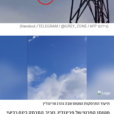
(
צילום: Handout / TELEGRAM / @GREY_ZONE / AFP
)
תיעוד התרסקות המטוס שבה נהרג פּריגוז'ין
מטוסו הפרטי של פריגוז'ין, נזכיר, התרסק ביום רביעי 