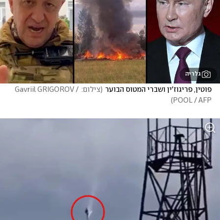
גלריה
פוטין, פריגוז'ין ושברי המטוס הבוער
(
צילום: Gavriil GRIGOROV / 
)
POOL / AFP