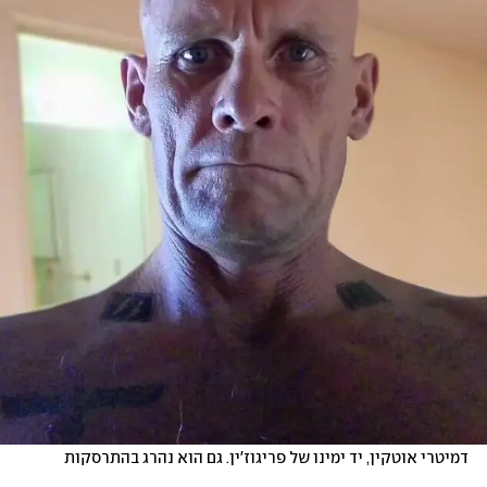
דמיטרי אוטקין, יד ימינו של פריגוז'ין. גם הוא נהרג בהתרסקות