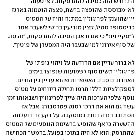
התרחיש הזה כסיבה להתרסקות. לפי טענה 
לא-מבוססת שהופצה ברשת, פצצה הוטמנה בארגז 
יין שהוענק לפריגוז'ין במתנה והיה על המטוס. 
כריסטופר סטיל, קצין מודיעין בריטי לשעבר, אמר 
ל"סקיי ניוז" כי אם זו אכן הסיבה להתרסקות, "זה סוג 
של סוף אירוני למי שבעבר היה המסעדן של פוטין".
לא ברור עדיין אם ההודעה על זיהוי גופתו של 
פריגוז'ין תשים סוף לשמועות שנפוצו בימים 
האחרונים סביב האפשרות שהוא עדיין בין החיים. 
לספקולציות הללו תרמו תחילה דיווחים על מטוס 
נוסף שלפי הערכות היה שייך לפריגוז'ין ושבאותו זמן 
עשה גם הוא את דרכו לסנט פטרסבורג, אבל אז 
הסתובב חזרה ונחת במוסקבה. על רקע זה הועלתה 
ההשערה כי אף שהופיע ברשימת הנוסעים של המטוס 
שהתרסק, הוא לא היה בתוכו בפועל. בהמשך הכחישה 