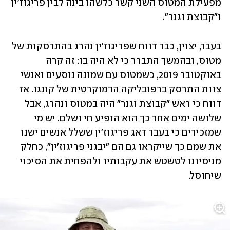
מפעילת המטוס השני קשר כלשהו בינה לבין פריגוז'ין 
ו"קבוצת וגנר". 
בעבר, יצוין, כבר דווח שפריגוז'ין נהרג בהתרסקות של 
מטוס, ובהמשך התברר כי לא היה בו: זה קרה 
באוקטובר 2019, כשמטוס עם שמונה נוסעים ואנשי 
צוות התרסק ברפובליקה הדמוקרטית של קונגו. אז 
דווח כי ראש "קבוצת וגנר" היה במטוס ונהרג, אבל 
שלושה ימים אחר כך הוא הופיע חי ושלם. יש מי 
שמזכירים כי בעבר דאג פריגוז'ין ששלל אנשים ישנו 
את שמם כך שייקראו גם הם "יבגני פריגוז'ין", כחלק 
מניסיונו לטשטש את עקבותיו ולהפחית את הסיכוי 
שיחוסל. 