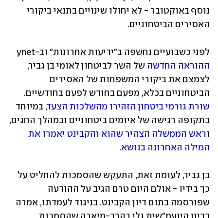
נוסף באוקטובר - לא יחולו שינויים בתנאי ביקורי 
האסירים הביטחוניים.
לפני כשבועיים נחשפה ב"ידיעות אחרונות" וב-ynet 
ההוראה החדשה
 של השר לביטחון לאומי בן גביר, 
לצמצם את ביקורי המשפחות של האסירים 
הביטחוניים בכלא, מפעם בחודש לפעם בחודשיים. 
שורת גורמי ביטחון הזהירו מהשלכות הצעד
, במיוחד 
בתקופה רגישה של איומים ביטחוניים ובמהלך החגים, 
ו
ראש הממשלה הצהיר שהוא והקבינט יאמרו את 
המילה האחרונה בנושא
. 
בן גביר, לעומת זאת, התעקש שהסמכות להחליט על 
כך בידיו - אולם היום טרם הגיב על ההודעה 
שפורסמה בתום דיון הקבינט. בניגוד לעמדתו, אמרה 
בדיון היועמ"שית גלי בהרב-מיארה שהסמכות 