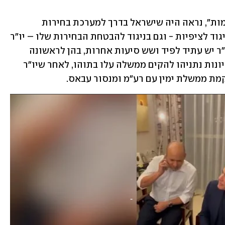
בחודש מאי, אז התנהל מבצע "שומר החומות", נראה היה שישראל בדרך למערכת בחירות 
חמישית תוך מעט יותר משנתיים. אבל בניגוד לציפיות - וגם בניגוד להבטחת הבחירות שלו – יו"ר 
ימינה בנט הצטרף לקואליציה ביחד עם יו"ר יש עתיד לפיד ושש סיעות אחרות, בהן לראשונה 
מפלגה ערבית, רע"מ. זה קרה לאחר שניסיונות נתניהו להקים ממשלה עלו בתוהו, לאחר שיו"ר 
מת ממשלת ימין עם רע"מ ומנסור עבאס.