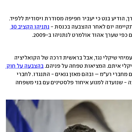
הערב, במסיבת העיתונאים המיוחדת שערך, הודיע בנט כי יעביר חפיפה מסודרת ויסודית ללפיד. 
קיימה יום לאחר ההצבעה בכנסת - 
נתניהו הקציב 30 
פי שערך אהוד אולמרט לנתניהו ב-2009. 
בהצבעה על הקמת הממשלה הצביע ח"כ עמיחי שיקלי נגד, אבל בראשית דרכה של הקואליציה 
קלי איתם. המציאות טפחה על פניהם. 
בהצבעה על חוק 
 לקואליציה לא היה רוב כי שניים מחברי רע"מ – ובהם מאזן גנאים - התנגדו. לחברי 
ימינה אמר שיקלי כי יתמוך בהוראת השעה - שנועדה למנוע איחוד פלסטינים עם בני משפחה 