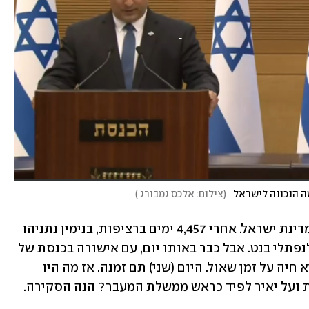
ה הנכונה לישראל
(
צילום: אלכס גמבורג
)
13 ביוני 2021 היה יום היסטורי בתולדות מדינת ישראל. אחרי 4,457 ימים ברציפות, בנימין נתניהו 
נאלץ לפנות את מקומו כראש הממשלה לנפתלי בנט. אבל כבר באותו יום, עם אישורה בכנסת של 
ממשלת בנט-לפיד, אפשר היה להבין שהיא חיה על זמן שאול. היום (שני) תם זמנה. אז מה היו 
ת ועל יאיר לפיד כראש ממשלת המעבר? הנה הסקירה.