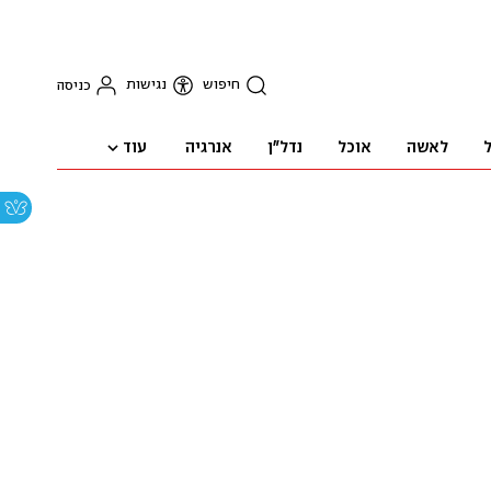
חיפוש
נגישות
כניסה
עוד
ל
לאשה
אוכל
נדל"ן
אנרגיה