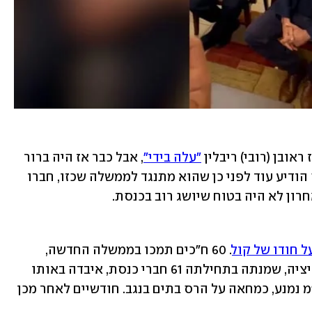
אובן (רובי) ריבלין 
"עלה בידי"
, אבל כבר אז היה ברור 
שפשוט זה לא יהיה. עמיחי שיקלי מימינה הודיע עוד לפני כן שהוא מתנגד לממשלה שכזו, חברו 
רון לא היה בטוח שיושג רוב בכנסת. 
ל חודו של קול
. 60 ח"כים תמכו בממשלה החדשה, 
הממשלה ה-36, מול 59 שהתנגדו. הקואליציה, שמנתה בתחילתה 61 חברי כנסת, איבדה באותו 
ערב קול אחד כאשר סעיד אלחרומי מרע"מ נמנע, כמחאה על הרס בתים בנגב. חודשיים לאחר מכן 