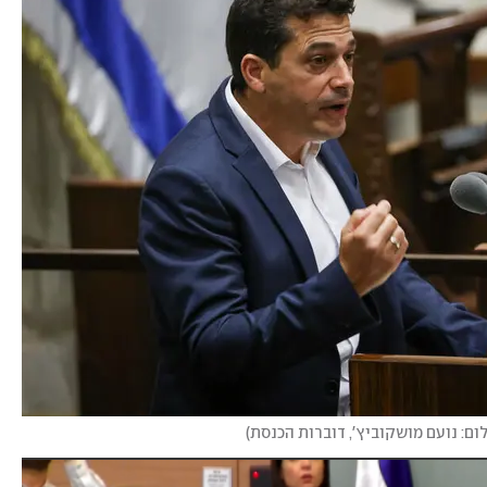
ום: נועם מושקוביץ', דוברות הכנסת
)