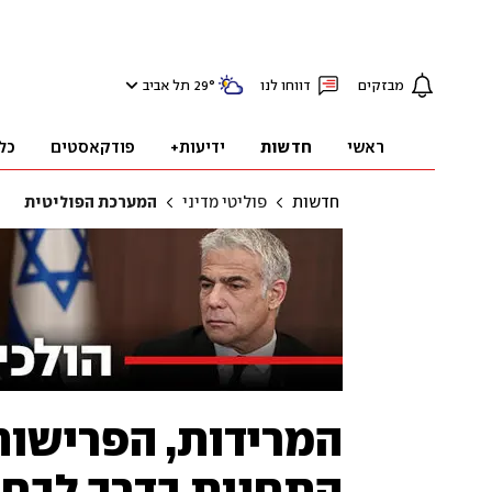
מבזקים
דווחו לנו
°
29
תל אביב
ראשי
חדשות
ידיעות+
פודקאסטים
כל
חדשות
פוליטי מדיני
המערכת הפוליטית
המרידות, הפרישות
התחנות בדרך לבחי