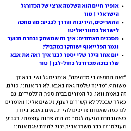
אופיר חיים הוא השלמה ארצי של הכדורגל 
הישראלי | טור
התאריכים, היריבות והדרך לגביע: מה מחכה 
לישראל במונדיאליטו
מסכנים האוהדים: איך זה שמשחק נבחרת הנוער 
וגמר הפלייאוף ישוחקו במקביל?
יום אחד הילד שלי יספר לבנו איך ראה את אבא 
שלו בוכה מכדורגל כחול-לבן | טור
"זאת תחושה די מדהימה", אומרים גל ושי, בראיון 
משותף. "מדינה שלמה גאה באבא. לא רק אנחנו. כולם. 
זה באמת וואו. כל המורים בבית ספר, התלמידים, גם 
כאלה שבכלל לא קשורים לענף, ניגשים אלינו ואומרים 
לנו כמה שאנחנו צריכים להיות גאים באבא. ביורו, 
כשהנבחרת הגיעה לגמר, זה היה פחות עוצמתי. הגביע 
העולמי זה כבר משהו אדיר, יכול להיות שגם אנחנו 