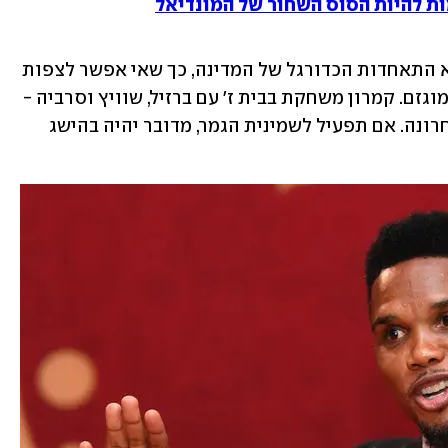
ות להיות הסוס השחור של המונדיאל
מעבר להיותו קמרוני, אטו גם מכהן כנשיא התאחדות הכדורגל של המדינה, כך שאי אפשר לצפות 
ממנו לאובייקטיביות. ובכל זאת, זה קצת מוגזם. קמרון משחקת בבית ז' עם ברזיל, שוויץ וסרביה - 
וזאת תהיה הפתעה אם היא לא תסיים אחרונה. אם תפעיל לשמינית הגמר, מדובר יהיה בהישג 