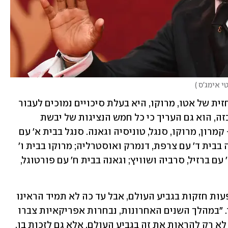
י אימג'ס 
)
גם זהות היריבה של קמרון בגמר לפי התחזית של אטו, מרוקו, היא בעלת סיכויים נמוכים לעבור 
את שלב הבתים. אך אטו לא הסתפק רק בזה, הוא גם העריך כי כל חמש הנציגות של יבשת 
אפריקה בטורניר יעברו את שלב הבתים - קמרון, מרוקו, סנגל, טוניסיה וגאנה. סנגל בבית א' עם 
הולנד, אקוודור והמארחת קטאר; טוניסיה בבית ד' עם צרפת, דנמרק ואוסטרליה; מרוקו בבית ו' 
עם קרואטיה, בלגיה וקנדה; קמרון בבית ז' עם ברזיל, סרביה ושוויץ; וגאנה בבית ח' עם פורטוגל, 
"לאפריקה תמיד יש את הפוטנציאל להופעות חזקות בגביע העולם, אבל עד כה לא תמיד הראינו 
את הצד הכי טוב שלנו", אמר אטו בריאיון. "במהלך השנים האחרונות, נבחרות אפריקאיות צברו 
עוד ועוד ניסיון. אני מאמין שהן מסוגלות לא רק להראות את זה בגביע העולם, אלא גם לזכות בו. 