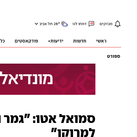
מבזקים
דווחו לנו
°
28
תל אביב
ראשי
חדשות
ידיעות+
פודקאסטים
כל
ספורט
סמואל אטו: "גמר ה
למרוקו"