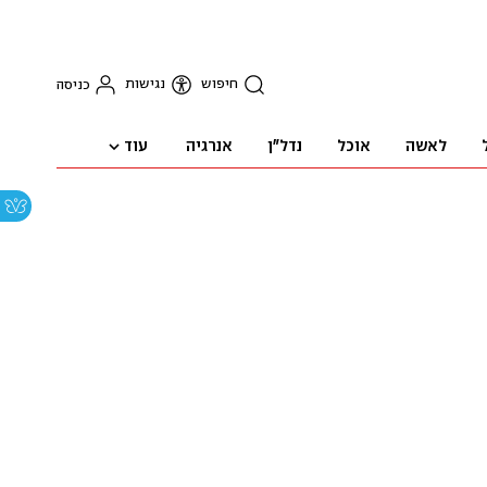
חיפוש
נגישות
כניסה
עוד
לאשה
אוכל
נדל"ן
אנרגיה