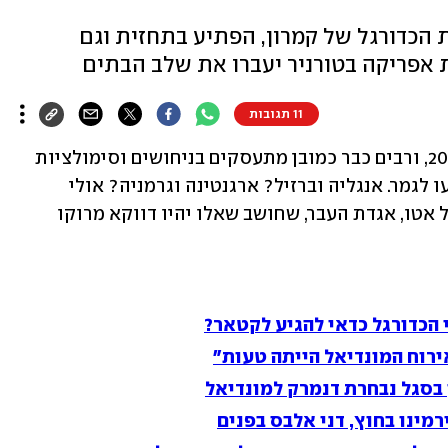
 הכדורגל של קמרון, הפתיע בתחזית וגם
 אפריקה בטורניר יעברו את שלב הבתים
11 תגובות
12 יום בלבד נותרו עד פתיחת מונדיאל 2022, ורבים כבר כמובן מתעסקים בניחושים וסימולציות 
בנסיון לחזות מי יהיו שתי הנבחרות שיגיעו לגמר. אנגליה וברזיל? ארגנטינה וגרמניה? אולי 
דווקא בלגיה וצרפת? לא לא אומר סמואל אטו, אגדת העבר, שחושב שאלו יהיו דווקא מרוקו 
 הכדורגל כדאי להגיע לקטאר?
ירוח המונדיאל הייתה טעות"
בסגל נבחרת דנמרק למונדיאל
מינו בחוץ, דני אלבס בפנים