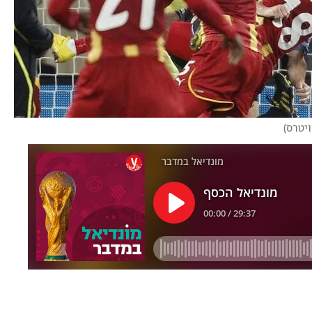
ויטרס
)