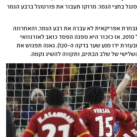
קמרון תעבור את בלגיה ברבע הגמר ואת סנגל בחצי הגמר. מרוקו תעבור את פורטוגל ברבע הגמר 
עד כה בהיסטוריה של הגביע העולמי אף נבחרת אפריקאית לא עברה את רבע הגמר, והאחרונה 
שהגיעה למעמד זה הייתה גאנה באחד של 2010. אז כזכור היא ספגה הפסד כואב לאורגוואי 
בפנדלים (שניצלה על ידי לואיס סוארס שבעזרת ידו מנע שער בדקה ה-120). גאנה תפגוש את 