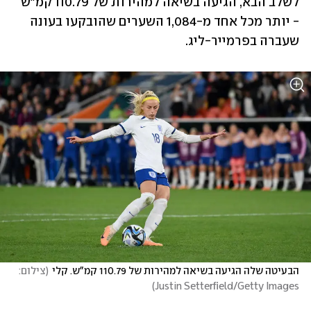
לשלב הבא, הגיעה בשיאה למהירות של 110.79 קמ"ש 
- יותר מכל אחד מ-1,084 השערים שהובקעו בעונה 
שעברה בפרמייר-ליג. 
הבעיטה שלה הגיעה בשיאה למהירות של 110.79 קמ"ש. קלי
(
צילום: 
)
Justin Setterfield/Getty Images