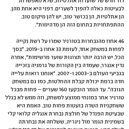
דור חדש של שוערות אתלטיות, שלא מאפשרות 
לבעיטות כאלה להפוך לשערים. דפני היא אחת מהן. 
הן אתלטיות, הן בכושר טוב, יש להן מיקום טוב. 
ההתפתחויות בתחום הזה הן מדהימות". 
46 אחוז מהנבחרות בטורניר שמרו על רשת נקייה 
לפחות במשחק אחד, לעומת 33 אחוז ב-2019. "בסך 
הכל, יש הרבה יותר תצוגות שוער מרשימות", אמרה 
נדין אנגרר, שעמדה בין הקורות של גרמניה בזכייה 
בגביעי העולם ב-2003 ו-2007. "אנחנו רואות עלייה 
חדה ברמת יכולת קבלת ההחלטות, כמו גם במשחק 
הגובה". עד הגמר הובקעו 160 שערים – פחות מבכל 
טורניר אחר במונחי ממוצע למשחק, וזה ממש לא בגלל 
ששחקניות השדה בועטות פחות טוב. האמת היא 
שבעיטת הפנדל של חולצת נבחרת אנגליה קלואי קלי 
בשמינית הגמר מול ניגריה, ששלחה את נבחרתה 