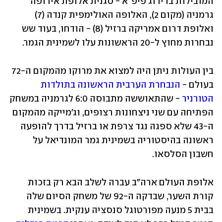
המובילות בדירוג פיפ"א - סגנית אלופת אירופה 
גרמניה (מקום 2), האלופה האולימפית קנדה (7) 
ואלופת דרום אמריקה ברזיל (8) - הודחו, בעוד שש 
נבחרות מחוץ ל-20 הראשונות עלו לשמינית הגמר.
בין העולות ניתן היה למצוא את מרוקו מהמקום ה-72 
בעולם - 
הנבחרת הערבית הראשונה בתולדות 
הטורניר
 - שהתאוששה מתבוסה 6:0 לגרמניה במשחק 
הפתיחה עם שני ניצחונות רצופים, וג'מייקה מהמקום 
ה-43 שלא ספגה נגד צרפת או ברזיל בדרך להופעה 
ראשונה בהיסטוריה בשמינית גמר המונדיאל על 
חשבון הסלסאו. 
אלופת העולם ארה"ב עברה לשלב הבא רק בזכות 
קורת השער, שבדקה ה-92 של משחק הסיום שלה 
בבית 5 מנעה מפורטוגל סנסציה ענקית. בשמינית 