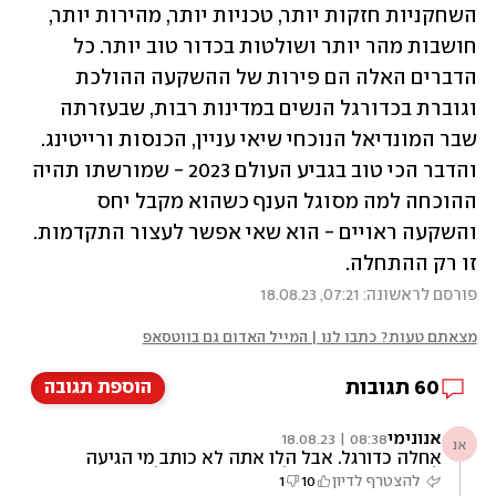
השחקניות חזקות יותר, טכניות יותר, מהירות יותר, 
חושבות מהר יותר ושולטות בכדור טוב יותר. כל 
הדברים האלה הם פירות של ההשקעה ההולכת 
וגוברת בכדורגל הנשים במדינות רבות, שבעזרתה 
שבר המונדיאל הנוכחי שיאי עניין, הכנסות ורייטינג. 
והדבר הכי טוב בגביע העולם 2023 - שמורשתו תהיה 
ההוכחה למה מסוגל הענף כשהוא מקבל יחס 
והשקעה ראויים - הוא שאי אפשר לעצור התקדמות. 
זו רק ההתחלה. 
פורסם לראשונה: 07:21, 18.08.23
מצאתם טעות? כתבו לנו | המייל האדום גם בווטסאפ
60
תגובות
הוספת תגובה
אנונימי
08:38 | 18.08.23
אנ
אחלה כדורגל. אבל הלו אתה לא כותב מי הגיעה
למשחקי חצי הגמר, לא נותן תוצאות, לא כותב
להצטרף לדיון
10
1
כמעט שום דבר על נבחרת שבדיה ויפן? לא פלא