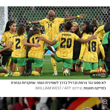
גלריה
לא ספגו נגד צרפת וברזיל בדרך לשמינית הגמר. שחקניות נבחרת 
ג'מייקה חוגגות
(
צילום: WILLIAM WEST / AFP
)