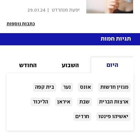
 יפעת מנהרדט 
|
29.01.24
כתבות נוספות
תגיות חמות
היום
השבוע
החודש
מגזין חדשות
אונס
נער
בית קפה
ארצות הברית
שבת
איראן
הליכוד
יאשיהו פינטו
חרדים