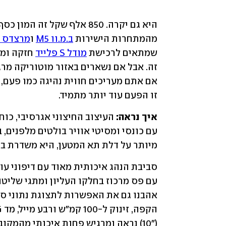
מהמתחרות הישירות 
ב.מ.וו M5
 ו
מרצדס E63s
שמתאים לרכישת 
מודל S פלייד
זו הפעם עוד יותר מתמיד.
איך נראה:
מיותר על דלת תא המטען, היא משדרת ביז
("10) נראה ומרגיש פחות איכותי מהמקובל כיום.