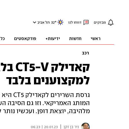
מבזקים
דווחו לנו
°
32
תל אביב
ראשי
חדשות
ידיעות+
פודקאסטים
כלכ
רכב
קאדיל
למקצוענים בלבד
גרסת הש
המותג האמריקאי. וזו גם הסיבה הע
מלהיבה, יוצאת דופן. ועכשיו נותר 
|
ניר בן זקן
20.01.23 | 06:23