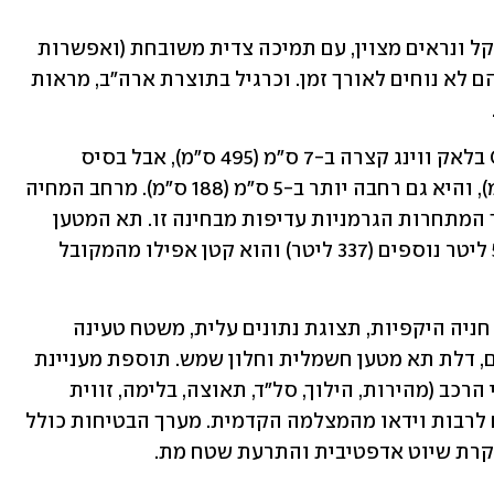
המושבים הקדמיים עשויים קרבון קל משקל ונראים מצוין, עם תמיכה צדית משובחת (ואפשרות 
התאמתה למבנה הגוף וההעדפות), אבל הם לא נוחים לאורך זמן. וכרגיל בתוצרת ארה"ב, מראות 
 המוחלפת, ה-CT5-V בלאק ווינג קצרה ב-7 ס"מ (495 ס"מ), אבל בסיס 
הגלגלים שלה ארוך ב-3.5 ס"מ (294.5 ס"מ), והיא גם רחבה יותר ב-5 ס"מ (188 ס"מ). מרחב המחיה 
ליושבים מאחור טוב במעט מקודמתה, אך המתחרות הגרמניות עדיפות מבחינה זו. תא המטען 
שגם בדגם היוצא היה צנוע, הצטמק ב-50 ליטר נוספים (337 ליטר) והוא קטן אפילו מהמקובל 
רשימת האבזור כוללת בין היתר מצלמות חניה היקפיות, תצוגת נתונים עלית, משטח טעינה 
אלחוטי, חימום וקירור למושבים הקדמיים, דלת תא מטען חשמלית וחלון שמש. תוספת מעניינת 
היא מערכת טלמטריה המתעדת את נתוני הרכב (מהירות, הילוך, סל"ד, תאוצה, בלימה, זווית 
היגוי, מד G וזמני הקפה) במסלול מרוצים לרבות וידאו מהמצלמה הקדמית. מערך הבטיחות כולל 
 בקרת שיוט אדפטיבית והתרעת שטח מת.