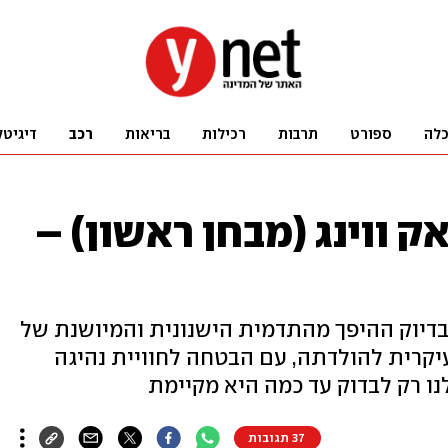
לה
ספורט
תרבות
רכילות
בריאות
רכב
דיגיטל
ק CT5-V בלאק ווינג (מבחן ראשון) –
רירים לקאדילק CT5 היא בדיוק ההיפך מהתדמית הישנונית והמיושנת של
יקרית להולדתה, עם הבטחה לחוויית נהיגה
לנו רק לבדוק עד כמה היא מקיימת
37 תגובות