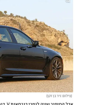
(
צילום: ניר בן זקן
)