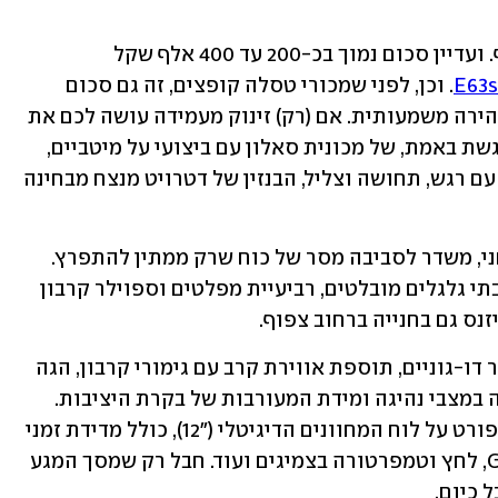
היא גם יקרה. 850 אלף שקל זה המון כסף. ועדיין סכום נמוך בכ-200 עד 400 אלף שקל 
. וכן, לפני שמכורי טסלה קופצים, זה גם סכום 
 חזקה ומהירה משמעותית. אם (רק) זינוק מעמידה עושה לכם את 
זה. אבל אם נשארים באזור מוטוריקה מרגשת באמת, של מכונית סאלון עם ביצועי על מיטביים, 
אם אתם מעריכים חווית נהיגה כמו פעם, עם רגש, תחושה וצליל, הבנזין של דטרויט מנצח מבחינה 
 העיצוב החיצוני אגרסיבי, כוחני, משדר לסביבה מסר של כוח שרק ממתין להתפרץ. 
עם כונסי ומסיטי אוויר בולטים מלפנים, בתי גלגלים מובלטים, רביעיית מפלטים וספוילר קרבון 
נס גם בחנייה ברחוב צפוף.
סביבת הנהג איכותית מאוד עם דיפוני עור דו-גוניים, תוספת אווירת קרב עם גימורי קרבון, הגה 
עם פס מרכוז בחלקו העליון ומתגי שליטה במצבי נהיגה ומידת המעורבות של בקרת היציבות. 
אהבנו גם את האפשרות לתצוגת נתוני ספורט על לוח המחוונים הדיגיטלי ("12), כולל מדידת זמני 
הקפה, זינוק ל-100 קמ"ש ורבע מייל, מד G, לחץ וטמפרטורה בצמיגים ועוד. חבל רק שמסך המגע 