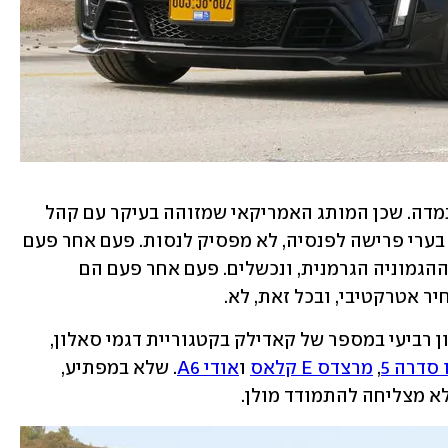
דבר אחד אי אפשר לקחת ממנה, והוא התמדה. שכן המותג האמריקאי שמזוהה בעיקר עם קהל 
יעד של הגיל השלישי ושכונות מנומנמות בערי פרישה לפנסיה, לא מפסיק לנסות. פעם אחר פעם 
הם משתדלים לגלות נוסחה שתפצח את ההגמוניה הגרמנית, ונכשלים. פעם אחר פעם הם 
ר אטרקטיבי, ובכל זאת, לא.
, ניסיון רביעי במספר של קאדילק בקטגוריית דגמי סאלון, 
 סדרה 5
, 
מרצדס E קלאס
 ו
אודי A6
. שלא במפתיע, 
לא מצליחה להתמודד מולן.