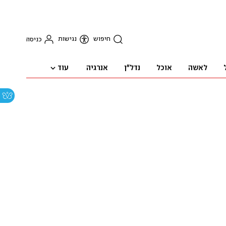
חיפוש
נגישות
כניסה
עוד
לאשה
אוכל
נדל"ן
אנרגיה