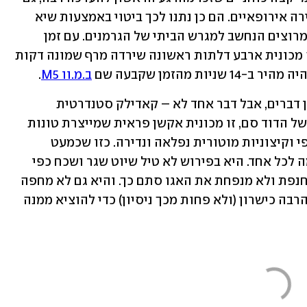
אם לא ביטאו זאת בהצלחה באולמות מכירה אירופאיים. הם כן נתנו לכך ביטוי באמצעות שיא 
היסטורי ב-2008 בנורבורגרינג, מסלול המרוצים הנחשב למגרש הביתי של הגרמנים. עם זמן 
הקפה של 7 דקות ו-59 שניות היא הייתה מכונית ארבע דלתות ראשונה שירדה מרף שמונה דקות 
ת מהזמן שקבעה שם 
ב.מ.וו M5
.
 קדילאק CT5 בלאק ווינג היא המון דברים, אבל דבר אחד לא – קאדילק סטנדרטית 
ישנונית. שכן למרות הפוליטיקלי קורקט של הדוד סם, זו מכונית אקשן פראית שמייצרת טונות 
של חדוות נהיגה והתרגשות, עם המון אופי וקיצוניות מוטורית נפלאה ונדירה. כזו שכמעט 
ונעלמה מהתעשייה. היא ממש לא מתאימה לכל אחד. היא בפירוש לא טיל שיוט שגר ושכח כפי 
שהמתחרות הגרמניות הפכו. היא לא מתחנפת ולא מנפחת את האגו סתם כך. והיא גם לא מחפה 
על טעויות נהיגה, דורשת כבוד וצניעות והרבה כישרון (ולא פחות מכך ניסיון) כדי להוציא ממנה 