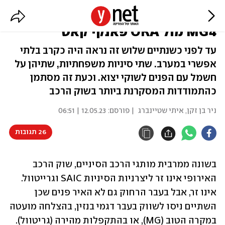
קרב חשמלי עם הפנים לאירופה -
MG4 מול ORA פאנקי קאט
עד לפני כשנתיים שלוש זה נראה היה כקרב בלתי
אפשרי במערב. שתי סיניות משפחתיות, שתיהן על
חשמל עם הפנים לשוקי יצוא. וכעת זה מסתמן
כהתמודדות המסקרנת ביותר בשוק הרכב
ניר בן זקן
,
איתי שטיינברג
| פורסם:
12.05.23 | 06:51
26 תגובות
בשונה ממרבית מותגי הרכב הסיניים, שוק הרכב 
האירופי אינו זר ליצרניות הסיניות SAIC וגרייטוול. 
אינו זר, אבל בעבר הרחוק גם לא האיר פנים שכן 
השתיים ניסו לשווק בעבר דגמי בנזין, בהצלחה מועטה 
במקרה הטוב (MG), או בהתקפלות מהירה (גריטוול).