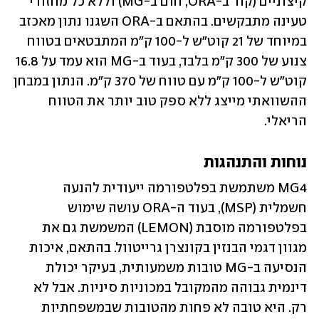
קיצוניים (קור ב-ORA, חום ב-MG) וללא כל מחזורי 
טעינה מתבקשים. בהתאם ב-ORA השגנו נתון מאכזב 
במיוחד של 21 קוט"ש ל-100 ק"מ המתבטאים בטווח 
צנוע של 300 ק"מ בלבד, בעוד ב-MG הוא עמד על 16.8 
קוט"ש ל-100 ק"מ עם טווח של 370 ק"מ. הנתון במבחן 
ההשוואתי מייצג ללא ספק טוב יותר את הטווח 
הריאלי.
נוחות והתנהגות
MG4 משתמשת בפלטפורמה ייעודית להנעה 
חשמלית (MSP), בעוד ה-ORA עושה שימוש 
בפלטפורמה מוסבת (LEMON) המשמשת גם את 
מגוון דגמי הבנזין בקונצרן גרייטוול. בהתאם, איכות 
הנסיעה ב-MG טובות משמעותית, בעיקר יכולת 
דינמית גבוהה מהמקובל במכוניות סיניות. אבל לא 
רק. היא טובה לא פחות מהטובות שבמשפחתיות 