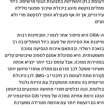
לעומת 11.2) והשליטה בתנועות הגוף מרשימה. כיול 
מתלים נוקשה פוגע ביכולת שיכוך מפגעי סלילה 
עירוניים, אך זה אף פעם לא הופך לנוקשה מדי ולא 
נעים.
ה-ORA היא סיפור אחר לגמרי, ומבחינות רבות 
מייצגת את הסיניות של פעם. כיול המתלים בה רך 
בואכה רשלני, ובהתאם איכות הנסיעה נמוכה 
משמעותית. היא מסוגלת אמנם לספוג שיבושים קלים 
במהירות נמוכה, אבל עומס כבד יותר יוציא אותה 
משיווי משקל. לכך תורם גם מתלה אחורי מיושן יותר 
(קורת מתח לעומת רב חיבורי ב-MG). לכן היכולת 
הדינמית בה נחותה מהמקובל, עם זוויות גלגול 
בולטות, הגה ובלמים חסרי תחושה הפוגעים בביטחון 
הנהג ורמת אחיזה נמוכה של צמיגי Giti הסינגפורית. 
היא גם רועשת יותר עם אוושה מטרידה ממערכת 