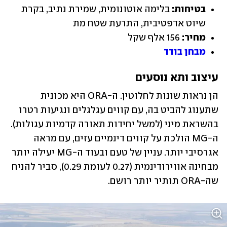
בטיחות:
 בלימה אוטונומית, שמירת נתיב, בקרת 
שיוט אדפטיבית, התרעת שטח מת
מחיר:
 156 אלף שקל
מבחן בודד
עיצוב ותא נוסעים
הן נראות שונות לחלוטין. ה-ORA היא מכונית 
שתענוג להביט בה, עם קווים עגלגלים ונגיעות רטרו 
בהשראת מיני (למשל יחידות תאורה קדמיות עגולות). 
ה-MG הולכת על קווים דינמיים עזים, עם מראה 
אגרסיבי יותר. עניין של טעם ובעוד ה-MG יעילה יותר 
מבחינה אווירודינמית (0.27 לעומת 0.29), סביר להניח 
שה-ORA תותיר יותר רושם.