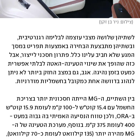
(
צילום: ניר בן זקן
)
לשתיהן שלושה מצבי עוצמה לבלימה רגנרטיבית, 
ובשתיהן מתבצעת הבחירה באמצעות תפריט במסך 
המגע שלא חביב עלינו כלל. פתרון חסכני לייצור, אבל 
כזה שהופך את שינוי הטעינה-האטה לבלתי אפשרית 
כמעט בזמן נהיגה. אגב, גם במצב החזק ביותר לא ניתן 
לנהוג בדוושה אחת כמקובל בחשמליות מודרניות.
בין השתיים, ה-MG הייתה חסכונית יותר בצריכת 
החשמל עם 15.4 קוט"ש ל-100 ק"מ לעומת 15.9 קוט"ש 
ב-ORA, ולכן טווח הנסיעה האמיתי בה גבוה במעט - 
400 לעומת 375 ק"מ. בנוסף, מערכת הטעינה של ה-
MG מהירה יותר (135 קילוואט לעומת כ-70 קילוואט), 