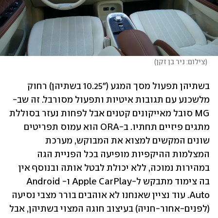
(
צילום: ניר בן זקן
)
בשתיהן תפעול מסך המגע ("10.25 בשתיהן) רחוק 
מלשכנע עם תגובות איטיות ותפעול מסורבל. זה שב-
MG סובל מאייקונים קטנים אבל לפחות נעזר בסוללת 
מתגים פיזיים תחתיו. ב-ORA הוא עמוס תפריטים 
שונים המקשים למצוא את המבוקש, מערכת 
המצלמות ההיקפיות מופיעה בכל הפניית הגה 
במהירות נמוכה, ללא יכולת לבטל אותה ובנוסף אין 
בה צימוד מתבקש ל-Apple CarPlay ו-Android 
Auto. עוד נציין שאנחנו לא אוהבים בורר מצבי נסיעה 
(לפנים-אחור-חניה) בעיצוב חוגה המצוי בשתיהן, אבל 