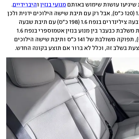
שיגיעו עושות שימוש באותם 
מנועי בנזין
 ו
היברידיים
. 
המוגדשים עם שלושה צילינדרים בנפח 1.0 (120 כ"ס), אבל רק עם תיבת שישה הילוכים ידנית ולכן 
ללא אופק שיווקי מקומי. כן יגיע מנוע ארבעה צילינדרים בנפח 1.6 (198 כ"ס) עם תיבת שבעה 
הילוכים כפולת-מצמד. הגרסה ההיברידית משלבת כבעבר בין מנוע בנזין אטמוספרי בנפח 1.6 
ליטר (104 כ"ס) עם מנוע חשמלי (43.5 כ"ס), תפוקה משולבת של 141 כ"ס ותיבת שישה הילוכים 