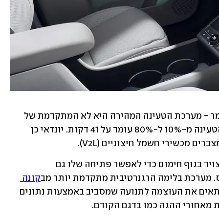
עם זאת שווה להזכיר כי - במפתיע יש לומר - מערכת הטעינה המהירה היא לא המתקדמת של 
. ולכן זמן הטעינה מ-10% ל-80% עומד על 41 דקות. יונדאי כן 
ם מכשירי חשמל חיצוניים (V2L).
שקע הטעינה יוצב כבעבר מלפנים והוא יצויד בגוף חימום כדי לאפשר פתיחה שלו גם 
קונה 
 הקודם, עם הוספת מצב אוטומטי המתאים את העוצמה לתנועה שמסביב באמצעות נתונים 
 מאחורי ההגה כמו בדגם הקודם. 