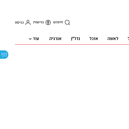
חיפוש
נגישות
כניסה
עוד
לאשה
אוכל
נדל"ן
אנרגיה