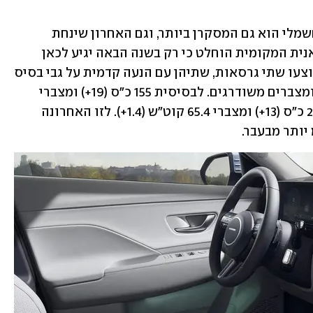
 ובכל זאת, הקונה EV החשמלי הוא גם המסקרן ביותר, וגם האחרון שינחת 
באולם התצוגה המקומי - ביצרנית וביבואנית המקומית הוחלט כי רק בשנה הבאה יגיע לכאן 
קונה שעושה שימוש רק בחשמל. כבעבר יוצעו שתי גרסאות, שתיהן עם הנעה קדמית על גבי בסיס 
מוסב ולא ייעודי, אבל עם מערכות הנעה ומצברים משודרגים. לבסיסית 155 כ"ס (19+) ומצברי 
48.4 קוט"ש (9.2+), לגרסת LR הבכירה 217 כ"ס (13+) ומצברי 65.4 קוט"ש (1.4+). לזו האחרונה 