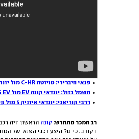
פנאי היברידי: טויוטה C-HR מול יונדאי קונה ורנו ארקנה
חשמל בזול: יונדאי קונה EV מול MG ZS EV
דרבי קוריאני: יונדאי איוניק 5 מול קיה EV6
רב המכר מתחדש:
קונה