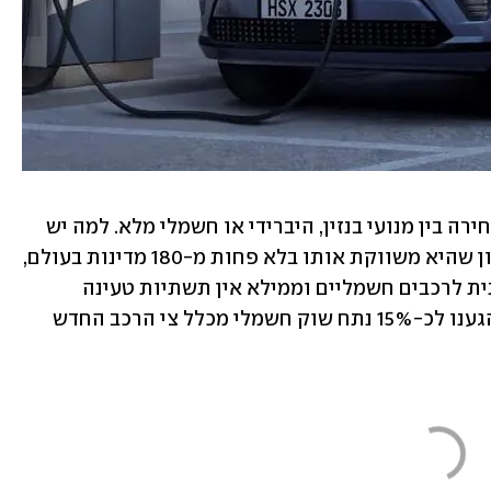
כמו קודמו גם החדש מוצג עם אפשרות בחירה בין מנועי בנזין, היברידי או חשמלי מלא. למה יש 
עדיין בנזין אתם שואלים? בפשטות, מכיוון שהיא משווקת אותו בלא פחות מ-180 מדינות בעולם, 
בחלק ניכר מהן אין עדיין דרישה משמעותית לרכבים חשמליים וממילא אין תשתיות טעינה 
ראויות. וגם בישראל, יש לזכור, עדיין לא הגענו לכ-15% נתח שוק חשמלי מכלל צי הרכב החדש 