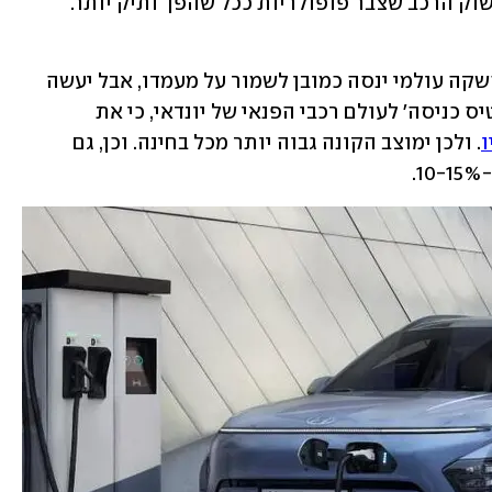
על מעמדו כרב מכר, מהדגמים הבודדים בשוק הרכב שצבר פופולריות ככל שהפך ותיק יותר. 
הדור החדש בו פגשנו לאחרונה באירוע השקה עולמי ינסה כמובן לשמור על מעמדו, אבל יעשה 
זאת ממקום שונה. שכן הוא כבר אינו 'כרטיס כניסה' לעולם רכבי הפנאי של יונדאי, כי את 
ו
. ולכן ימוצב הקונה גבוה יותר מכל בחינה. וכן, גם 
.