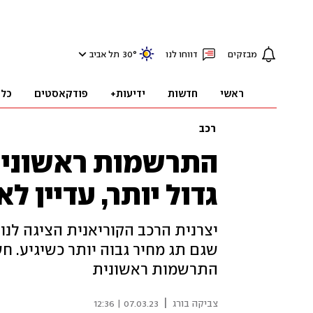
מבזקים
דווחו לנו
°
30
תל אביב
ראשי
חדשות
ידיעות+
פודקאסטים
כלכ
רכב
התרשמות ראשונית 
גדול יותר, עדיין ל
יצרנית הרכב הקוריאנית הציגה לנו
שגם תג מחיר גבוה יותר כשיגיע. ח
התרשמות ראשונית
|
צביקה בורג
07.03.23 | 12:36