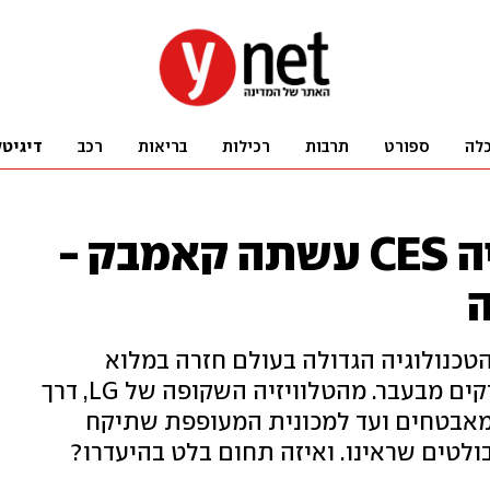
לה
ספורט
תרבות
רכילות
בריאות
רכב
דיגיטל
תערוכת הטכנולוגיה CES עשתה קאמבק -
ה
טכנולוגיה הגדולה בעולם חזרה במלוא
תפארתה, אבל עם טיפה פחות גימיקים מבעבר. מהטלוויזיה השקופה של LG, דרך
מאבטחים ועד למכונית המעופפת שתיקח
לטים שראינו. ואיזה תחום בלט בהיעדרו?