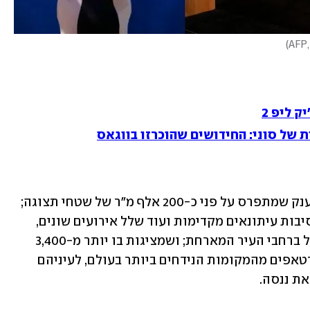
)
 ליפ 2
קשה לסכם בכמה משפטים אירוע כל כך ענק שמתפרס על פני כ-200 אלף מ"ר של שטחי תצוגה; 
שכולל ארבעה ימי תערוכה, יומיים של מסיבות עיתונאים מקדימות ועוד שלל אירועים שונים, 
רשמיים ולא רשמיים, שמתרחשים במקביל ברחבי העיר המארחת; ושמציגות בו יותר מ-3,400 
חברות, מענקיות הטכנולוגיה ועד לסטארטאפים מהמקומות הנידחים ביותר בעולם, לעיניהם 