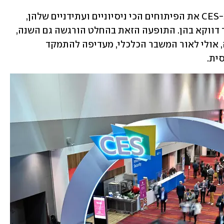
כבר שנים שחברות הטכנולוגיה מציגות ב-CES את הפיתוחים הכי ניסיוניים ועתידניים שלהן, 
בניסיון לגרום לקהל ולתקשורת להתמקד דווקא בהן. התופעה הזאת בהחלט הורגשה גם השנה, 
אם כי במינון נמוך יותר. נראה שהתעשייה, אולי לאור המשבר הכלכלי, מעדיפה להתמקד 
ית.