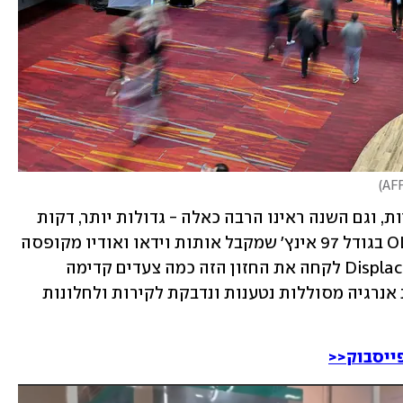
)
CES היא במידה רבה תערוכה של טלוויזיות, וגם השנה ראינו הרבה כאלה - גדולות יותר, דקות 
יותר, וגם אלחוטיות: LG הציגה מסך OLED בגודל 97 אינץ' שמקבל אותות וידאו ואודיו מקופסה 
שניתן להציב במקום אחר בבית; וחברת Displace לקחה את החזון הזה כמה צעדים קדימה 
 שמקבלת אנרגיה מסוללות נטענות ונדבקת לקירות ולחלונות 
ייסבוק<<