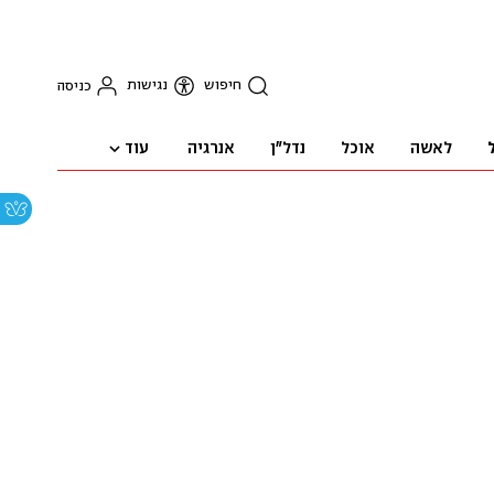
חיפוש
נגישות
כניסה
עוד
לאשה
אוכל
נדל"ן
אנרגיה