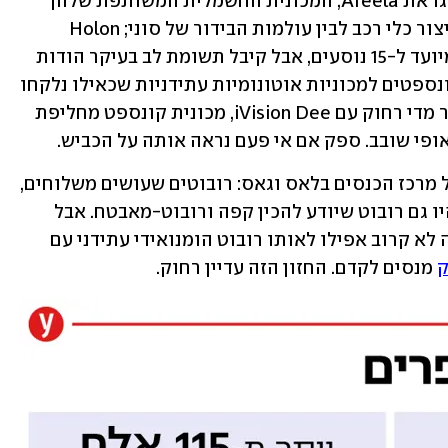
גם מכוניות ראינו הרבה: סוני והונדה הציגו את Afeela, המכונית החשמלית המשותפת שלהן 
שאמורה לשלב בין היכולות של הונדה בייצור כלי רכב לבין עולמות הבידור של סוני; Holon 
האוסטרית חשפה רכב אוטונומי גדול שמיועד ל-15 נוסעים, אבל קיבל תשומת לב בעיקר הודות 
לעיצוב הייחודי שלו; יונדאי הציגה שני קונספטים למכוניות אוטונומיות עתידניות שכאילו נלקחו 
מסרט מדע בדיוני; וב.מ.וו הלכה קצת יותר מדי רחוק עם iVision Dee, מכונית קונספט מחליפת 
פי שובב. ספק אם אי פעם נראה אותה על הכביש.
לא מעט רובוטים הסתובבו על הרצפה של מרכז הכנסים בלאס וגאס: רובוטים שעושים משלוחים, 
רובוטים שיכולים לשנע מזון במסעדות, היו גם רובוט שיודע להכין קפה ורובוט-מאבטח. אבל 
אפשר להירגע, אף אחד מהרובוטים האלה לא קרוב אפילו לאותו רובוט הומנואידי עתידני עם 
ק
 מנסים לקדם. החזון הזה עדיין רחוק.