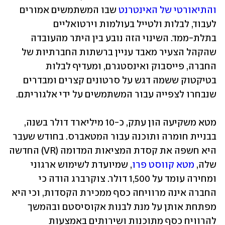
והתיאורטי של האינטרנט
 שבו המשתמשים אמורים 
לעבוד, לבלות ולטייל בעולמות וירטואליים 
בתלת-ממד. השינוי הזה נובע בין היתר מהעובדה 
שהקהל הצעיר מאבד עניין ברשתות החברתיות של 
החברה, פייסבוק ואינסטגרם, ומעדיף לבלות 
בטיקטוק ששמה דגש על סרטונים קצרים ומבדרים 
שנבחרו לצפייה עבור המשתמשים על ידי אלגוריתם.
מטא משקיעה הון עתק, כ-10 מיליארד דולר בשנה, 
בבניית חומרה ותוכנה עבור המטאברס. בחודש שעבר 
היא חשפה את קסדת המציאות המדומה (VR) החדשה 
שלה, 
מטא קווסט פרו
, שמיועדת לשימוש ארגוני 
ומחירה עומד על 1,500 דולר. צוקרברג הודה כי 
החברה אינה מרוויחה כסף ממכירת הקסדות, וכי היא 
מפתחת אותן על מנת לבנות אקוסיסטם ובהמשך 
להרוויח כסף מתוכנות ושירותים באמצעות 