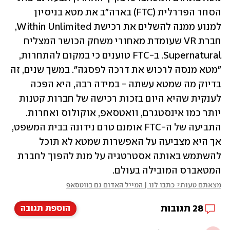
הסחר הפדרלית (FTC) בארה"ב את מטא בניסיון 
למנוע ממנה להשלים את רכישת Within Unlimited, 
חברת VR שעומדת מאחורי משחק הכושר המצליח 
Supernatural. ב-FTC טוענים כי במקום להתחרות, 
"מטא מנסה לרכוש את דרכה לפסגה". במשך שנים, זה 
בדיוק מה שמטא עשתה - במידה רבה, היא הפכה 
לענקית שהיא היום בזכות רכישה של חברות קטנות 
יותר כמו אינסטגרם, וואטסאפ, אוקולוס ואחרות. 
התביעה של ה-FTC אומנם טרם נידונה בבית המשפט, 
אך היא מצביעה על האפשרות שמטא לא תוכל 
להשתמש באותה אסטרטגיה על מנת להפוך לחברת 
המטאברס המובילה בעולם.
מצאתם טעות? כתבו לנו | המייל האדום גם בווטסאפ
28
תגובות
הוספת תגובה