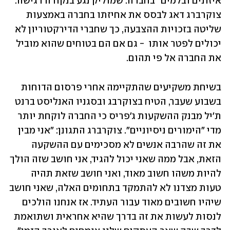
איזונים ובלמים" בחברה. שמוליק נגע בנקודה רגישה: 
צוקרברג דאג לבסס את אחיזתו בחברה באמצעות 
שליטה בזכויות ההצבעה, כך שחברי הדירקטוריון לא 
יכולים לפטר אותו  - גם אם הם בטוחים שהוא מוביל 
את החברה אל פי תהום.
בשיחת משקיעים שהתקיימה אחרי פרסום הדוחות 
בשבוע שעבר, הטיח בצוקרבג ובסגניו האנליסט ברנט 
ת'יל מבנק ההשקעות ג'פריס כי החברה לוקחת יותר 
מדי "הימורים ניסיוניים". צוקרברג התגונן: "אני מבין 
את זה שהרבה אנשים לא מסכימים עם ההשקעה 
הזאת, אבל ממה שאני יכול להגיד, אני חושב שזה הולך 
להיות משהו חשוב מאוד, ואני חושב שזאת תהיה 
טעות מצדנו לא להתמקד בתחומים האלה, שאני חושב 
שיהיו חשובים מאוד עבור העתיד. אז אנחנו הולכים 
לנסות לעשות את זה בדרך שהיא אחראית ושתואמת 