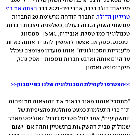
של מטא צנחה בכ-25% ושווי השוק שלה ירד ל-266 
מיליארד דולר בלבד, אחרי שב-2021 כבר 
חצתה את רף 
טריליון הדולר
. החברה הודחה מרשימת 20 החברות 
עם שווי השוק הגבוה בעולם, כשלפניה ניצבות חברות 
טכנולוגיה כמו טסלה, אנבידיה, TSMC, סמסונג 
וטנסנט. ספק אם אפשר להמשיך להגדיר אותה כאחת 
מ"ענקיות הטכנולוגיה", אותו מועדון מצומצם שכלל 
עד היום אותה וארבע חברות נוספות - אפל, גוגל, 
מיקרוסופט ואמזון.
>>הצטרפו לקהילת הטכנולוגיה שלנו בפייסבוק<<
"מתסכל אותנו מאוד לראות את ההוצאות מתנפחות 
תוך כדי התעלמות כמעט מוחלטת מהציפיות של 
המשקיעים", אמר לוול סטריט ג'ורנל האנליסט מארק 
שמוליק מבית ההשקעות ברנשטיין ותהה אם "ישנם 