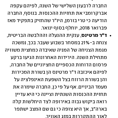
החברה לרבעון השלישי של השנה, לפיהם עקפה 
אברקרומבי את תחזיות ההכנסות. בנוסף, החברה 
הודיעה כי טרי בורמן, היו"ר שהחזיק בתפקיד מאז 
פברואר 2018, יוחלף בסוף ינואר.
ד"ר מרטינס
, ענקית ההנעלה וההלבשה הבריטית, 
צנחה ב-21% במסחר בשבוע שעבר. בכך, נמשכה 
מגמת הצניחה של המניה שאיבדה כמחצית משוויה 
מתחילת השנה. הירידות האחרונות הגיעו ברקע 
פרסום הדוחות הכספיים החציוניים של החברה, 
לפיהם איכזבה ד"ר מרטינס הן בשורת המכירות 
והן בשורת הרווח בצל השפעת האינפלציה על 
מעמד הביניים. אף על פי כן, החברה שימרה את 
תחזית ההכנסות השנתית וציינה כי היא עדיין 
רואה ביקוש גבוה באירופה לצד היחלשות קלה 
בארה"ב, אך היא צופה כי גם שם המצב ישתפר 
לאור ההתקררות במזג האוויר.