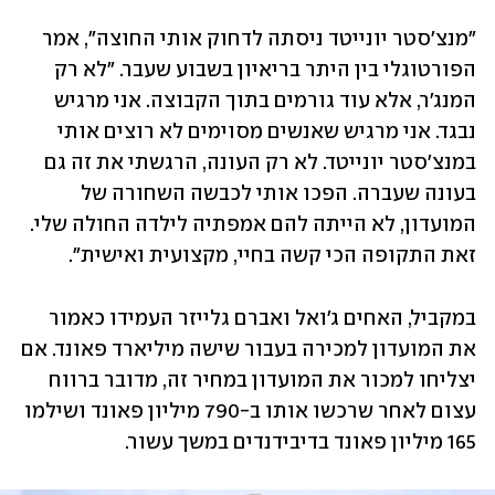
"מנצ'סטר יונייטד ניסתה לדחוק אותי החוצה", אמר 
הפורטוגלי בין היתר בריאיון בשבוע שעבר. "לא רק 
המנג'ר, אלא עוד גורמים בתוך הקבוצה. אני מרגיש 
נבגד. אני מרגיש שאנשים מסוימים לא רוצים אותי 
במנצ'סטר יונייטד. לא רק העונה, הרגשתי את זה גם 
בעונה שעברה. הפכו אותי לכבשה השחורה של 
המועדון, לא הייתה להם אמפתיה לילדה החולה שלי. 
זאת התקופה הכי קשה בחיי, מקצועית ואישית".
במקביל, האחים ג'ואל ואברם גלייזר העמידו כאמור 
את המועדון למכירה בעבור שישה מיליארד פאונד. אם 
יצליחו למכור את המועדון במחיר זה, מדובר ברווח 
עצום לאחר שרכשו אותו ב-790 מיליון פאונד ושילמו 
165 מיליון פאונד בדיבידנדים במשך עשור.