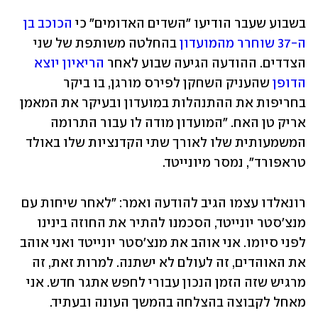
בשבוע שעבר הודיעו "השדים האדומים" כי 
הכוכב בן 
ה-37 שוחרר מהמועדון
 בהחלטה משותפת של שני 
הצדדים. ההודעה הגיעה שבוע לאחר 
הריאיון יוצא 
הדופן
 שהעניק השחקן לפירס מורגן, בו ביקר 
בחריפות את ההתנהלות במועדון ובעיקר את המאמן 
אריק טן האח. "המועדון מודה לו עבור התרומה 
המשמעותית שלו לאורך שתי הקדנציות שלו באולד 
טראפורד", נמסר מיונייטד.
רונאלדו עצמו הגיב להודעה ואמר: "לאחר שיחות עם 
מנצ'סטר יונייטד, הסכמנו להתיר את החוזה בינינו 
לפני סיומו. אני אוהב את מנצ'סטר יונייטד ואני אוהב 
את האוהדים, זה לעולם לא ישתנה. למרות זאת, זה 
מרגיש שזה הזמן הנכון עבורי לחפש אתגר חדש. אני 
מאחל לקבוצה בהצלחה בהמשך העונה ובעתיד.