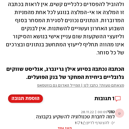
ולהוביל להפסדים כלכליים קשים. אין לראות בכתבה 
זו המלצה או אי-המלצה בנוגע לכל אחת מהמניות 
המדוברות. הנתונים נכונים לסגירת המסחר בסוף 
השבוע האחרון ועשויים להשתנות. אין לבנקים 
וליועצי ההשקעות שום עניין אישי בנושא והסיקור 
אינו מהווה תחליף לייעוץ המתחשב בנתונים ובצרכים 
של כל סוחר.
הכתבה נכתבה בסיוע אילן גרינברג, אנליסט שווקים 
גלובליים ביחידת המחקר של בנק הפועלים.
מצאתם טעות? כתבו לנו | המייל האדום גם בווטסאפ
1
תגובות
הוספת תגובה
טוני
00:05 | 28.11.22
ט
למה לחברת טכנולוגיה להשקיע בקבוצה
שמפסידה כסף אפל תתרסק אם תתחיל לבזבז
להצטרף לדיון
1
1
כסף במחוזות מפסידנים
הצג עוד