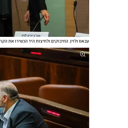
עבאס ולוין. החיבוקים ולחיצות היד הכשירו את הק