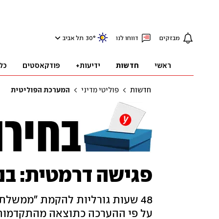
מבזקים
דווחו לנו
°
30
תל אביב
ראשי
חדשות
ידיעות+
פודקאסטים
כל
חדשות
פוליטי מדיני
המערכת הפוליטית
פגישה דרמטית: בנ
48 שעות גורליות להקמת "ממשלת שי
על פי ההערכה כתוצאה מהתקדמות