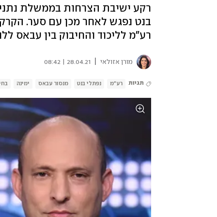
רקע ישיבת הצרחות בממשלת נתניהו
בנט נפגש לאחר מכן עם סער. הקרק
רע"מ לליכוד והחיבוק בין עבאס ללוי
|
מורן אזולאי
28.04.21 | 08:42
תגיות
רע"מ
נפתלי בנט
מנסור עבאס
ימינה
בחירו