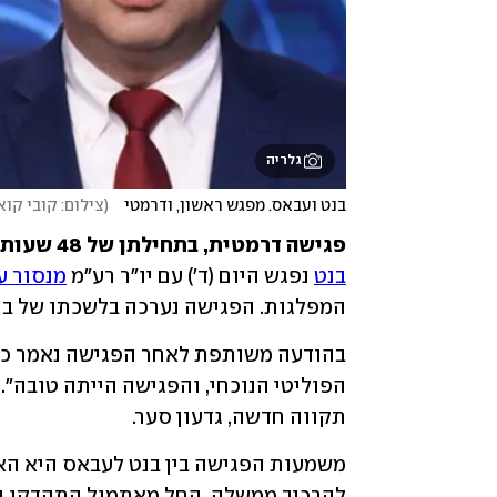
גלריה
בנט ועבאס. מפגש ראשון, ודרמטי   
(
צילום: קובי קוא
פגישה דרמטית, בתחילתן של 48 שעות גורליות להקמת "ממשלת שינוי": 
בנט
 נפגש היום (ד') עם יו"ר רע"מ 
מנסור ע
המפלגות. הפגישה נערכה בלשכתו של בנט
תקווה חדשה, גדעון סער. 
משמעות הפגישה בין בנט לעבאס היא הא