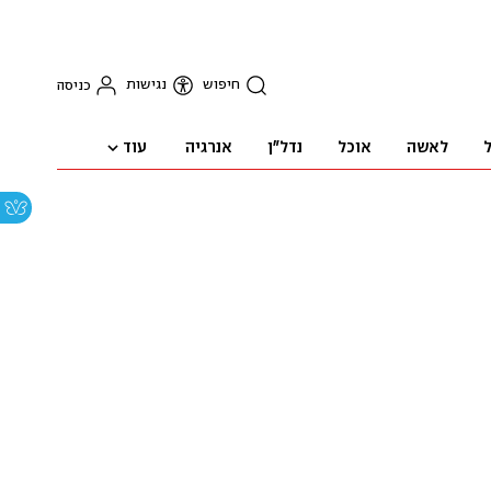
חיפוש
נגישות
כניסה
עוד
ל
לאשה
אוכל
נדל"ן
אנרגיה