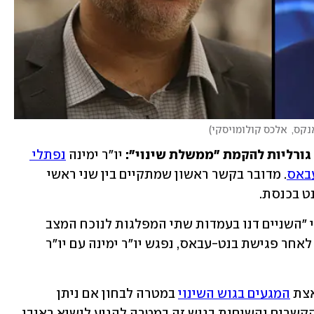
נקס,  אלכס קולומויסקי
)
יו"ר ימינה 
נפתלי 
באס
. מדובר בקשר ראשון שמתקיים בין שני ראשי 
 בכנסת. 
בהודעה משותפת לאחר הפגישה נאמר כי "השניים דנו בעמדות שתי המפלגות לנוכח המצב 
הפוליטי הנוכחי, והפגישה הייתה טובה". לאחר פגישת בנט-עבאס, נפגש יו"ר ימינה עם יו"ר 
צת 
המגעים בגוש השינוי
 במטרה לבחון אם ניתן 
להרכיב ממשלה. החל מאתמול התהדקו הקשרים והשיחות בגוש זה במטרה להגיע לנשיא ראובן 