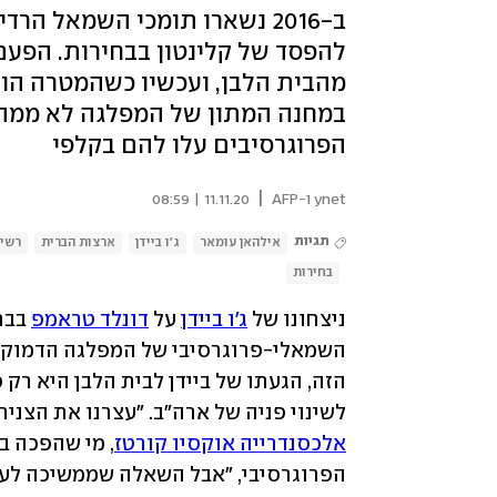
ב-2016 נשארו תומכי השמאל ה
להפסד של קלינטון בבחירות. הפעם
מהבית הלבן, ועכשיו כשהמטרה הוש
במחנה המתון של המפלגה לא ממהר
הפרוגרסיבים עלו להם בקלפי
|
ynet ו-AFP
11.11.20 | 08:59
תגיות
אילהאן עומאר
ג'ו ביידן
ארצות הברית
רשיד
בחירות
ניצחונו של 
ג'ו ביידן
 על 
דונלד טראמפ
לשינוי פניה של ארה"ב. "עצרנו את הצניחה
אלכסנדרייה אוקסיו קורטז
הפרוגרסיבי, "אבל השאלה שממשיכה לעמ