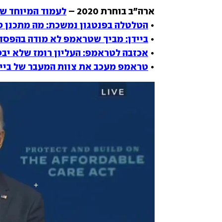
ארה"ב בוחרת 2020 – 
לעמוד המיוחד של et
• 
הטלטלה בפנטגון נמשכת: מה מתכנן 
• 
ביידן: מביך שטראמפ לא מודה בהפסד
• 
אכזבה לטראמפ: העליון רומז שלא יב
• 
טראמפ מעכב את צוות המעבר של ביידן