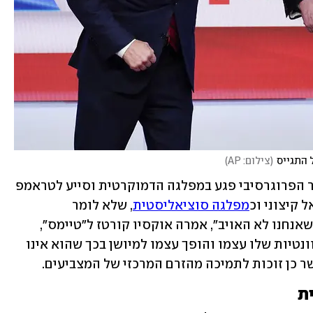
 התגייס
(
צילום: AP
)
אוקסיו קורטז דחתה את הטענות שהמסר הפרוגרסיבי פגע במפלגה הדמוקרטית וסייע לטראמפ 
 קיצוני וכ
מפלגה סוציאליסטית
, שלא לומר 
קומוניסטית. "אני צריכה שעמיתינו יבינו שאנחנו לא האויב", אמרה אוקסיו קורטז ל"טיימס", 
וטענה שמחנה המרכז במפלגה פוגע ברלוונטיות שלו עצמו והופך עצמו למיושן בכך שהוא אינו 
 כן זוכות לתמיכה מהזרם המרכזי של המצביעים.
ת