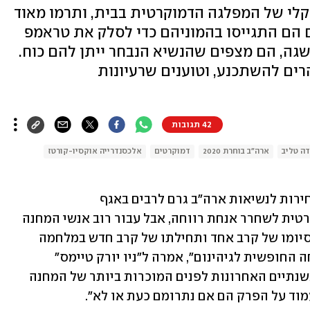
רדיקלי של המפלגה הדמוקרטית בבית, ותרמו מאוד
 הם התגייסו בהמוניהם כדי לסלק את טראמפ
גה, הם מצפים שהנשיא הנבחר ייתן להם כוח.
ים להשתכנע, וטוענים שרעיונות
42 תגובות
ה טליב
ארה"ב בוחרת 2020
דמוקרטים
אלכסנדרייה אוקסיו-קורטז
 בבחירות לנשיאות ארה"ב גרם לרבים באגף 
השמאלי-פרוגרסיבי של המפלגה הדמוקרטית לשחרר אנחת רווחה, אבל עבור רוב אנשי המחנה 
הזה, הגעתו של ביידן לבית הלבן היא רק סיומו של קרב אחד ותחילתו של קרב חדש במלחמה 
 החופשית לגיהינום", אמרה ל"ניו יורק טיימס" 
, מי שהפכה בשנתיים האחרונות לפנים המוכרות ביותר של המחנה 
וד על הפרק הם אם נתרומם כעת או לא".