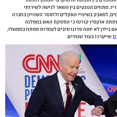
עכשיו, כשהאבק שוקע, ברור שלא נעלמו המתחים בין המחנה הדמוקרטי המתון למחנה 
הפרוגרסיבי שניכרו במהלך עונת הפריימריז, מתחים הנוגעים בין השאר לגישה לשירותי 
הבריאות, לחובות שבהם שקועים סטודנטים, למאבק בשינויי האקלים ולחוסר השוויון בחברה 
האמריקנית. בריאיון ל"ניו יורק טיימס" אותתה אוקסיו קורטז כי הפסקת האש במפלגה 
הדמוקרטית הגיעה לסיומה, והזהירה כי אם ביידן לא ימנה פרוגרסיבים לעמדות מפתח בממשלו, 
ס
 שייערכו בעוד שנתיים.