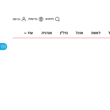
חיפוש
נגישות
כניסה
עוד
ל
לאשה
אוכל
נדל"ן
אנרגיה