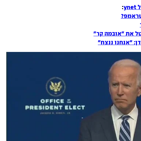
yn
טראמפ?
טל את "אובמה קר"
: "אנחנו ננצח"