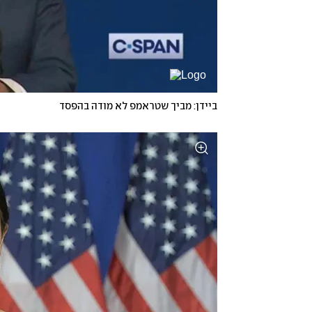
ביידן: מביך שטראמפ לא מודה בהפסד