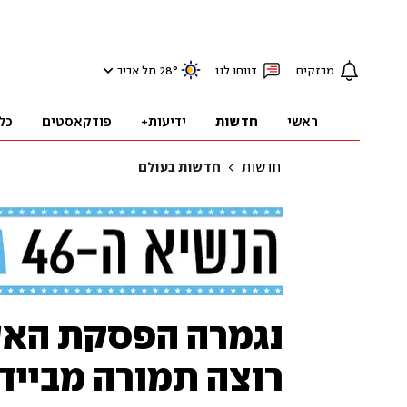
מבזקים
דווחו לנו
°
28
תל אביב
ראשי
חדשות
ידיעות+
פודקאסטים
כל
חדשות
חדשות בעולם
נגמרה הפסקת האש
רוצה תמורה מביידן