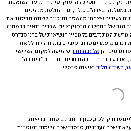
הפרוגרסיבים, נזכיר, הם תנועה הולכת ומתחזקת בתוך המפלגה הדמוקרטית – תנועה השואפת 
לחולל מהפכה פוליטית, חברתית וכלכלית במפלגה ובארה"ב כולה, תוך החלפת מנהיגים 
המשתייכים לממסד הפוליטי הישן במנהיגים צעירים שצמחו מהשטח ומוכנים לשנות מהיסוד את 
המערכות האמריקניות. חלק גדול מהמחנה הזה של המפלגה הדמוקרטית, שרבים רואים בו מחנה 
שמאל רדיקלי, מורכב מפעילים שהיו חלק מרשת המתנדבים בקמפיין הנשיאות של ברני סנדרס 
ב-2016, ואחרי הפסדו הקימו ארגונים המקדמים מועמדים פרוגרסיביים בתקווה לחולל את 
רוגרסיבי הן 
אליזבת וורן
, שהגיעה למקום השלישי 
ר
, 
רשידה טליב
 ואיאנה פרסלי.
המחנה הפרוגרסיבי חותר לשינויים כלכליים מרחיקי לכת, כגון הרחבת ביטוח הבריאות 
הממשלתי כך שיכסה את כל האזרחים, העלאת שכר העובדים, סבסוד שכר הלימוד במוסדות 