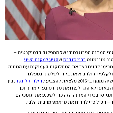
במהלך החודשים האחרונים התגייסו מנהיגי המחנה הפרוגרסיבי של המפלגה הדמוקרטית – 
ור מוורמונט 
ברני סנדרס
 ש
הגיע למקום השני
בפריימריז לנשיאות ב-2016 ו-2020 – והסכימו להניח בצד את המחלוקות העמוקות עם המחנה 
המתון במפלגה כדי להוציא את תומכיהם לקלפיות ולהביא את ביידן לשלטון. במפלגה 
2 מלצאת להצביע ל
הילרי קלינטון
, בין 
השאר בטענה שהממסד המפלגתי סייע לה באופן לא הוגן לנצח את סנדרס בפריימריז, וכך 
אפשרו לטראמפ לנצח בבחירות. הפעם התגייסו בכירי המחנה הזה כדי לשכנע את תומכיהם 
ו – הכול כדי להדיח את טראמפ מהבית הלבן.