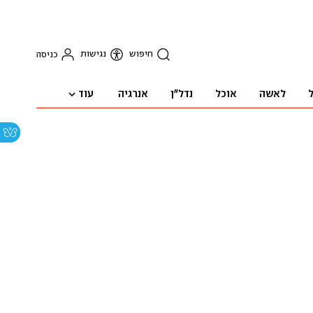
חיפוש
נגישות
כניסה
עוד
ל
לאשה
אוכל
נדל"ן
אנרגיה