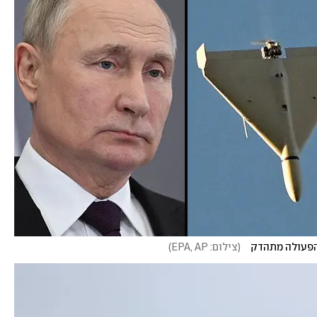
הפעולה מתהדק   
(
צילום: EPA, AP
)