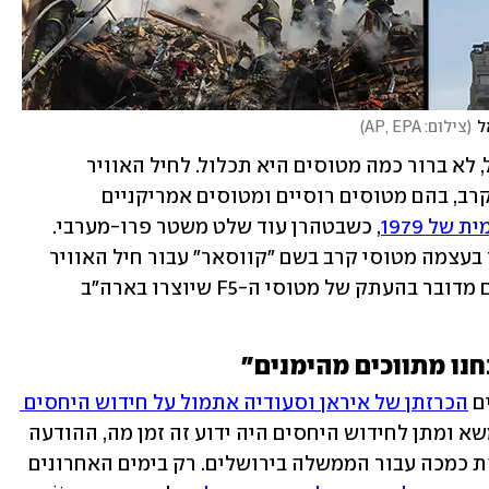
ל
(
צילום: AP, EPA
)
אם עסקת מטוסי הסוחוי אכן תצא לפועל, לא ברור כמה מטוסים היא תכלול. לחיל האוויר 
האיראני יש כיום רק כמה עשרות מטוסי קרב, בהם מטוסים רוסיים ומטוסים אמריקניים 
של 1979
, כשבטהרן עוד שלט משטר פרו-מערבי. 
בשנת 2018 הכריזה איראן כי החלה לייצר בעצמה מטוסי קרב בשם "קווסאר" עבור חיל האוויר 
שלה, ומומחים צבאיים אמרו כי להערכתם מדובר בהעתק של מטוסי ה-F5 שיוצרו בארה"ב 
חנו מתווכים מהימנים"
ם 
הכרזתן של איראן וסעודיה אתמול על חידוש היחסים 
, שבע שנים אחרי שנותקו. אף שהמשא ומתן לחידוש היחסים היה ידוע זה זמן מה, ההודעה 
אתמול הפתיעה רבים גם בישראל, ונתפסת כמכה עבור הממשלה בירושלים. רק בימים האחרונים 