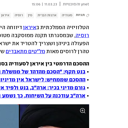
|
ynet והסוכנויות
11.03.23 | 15:06
תגיות
סעודיה
ארצות הברית
סין
רוסיה
איראן
הטלוויזיה הממלכתית ב
איראן
 דיווחה הי
רוסיה
טהרן לרוסים מאות 
מל"טים מתאבדים
 שש
• 
בנט תקף: "הסכם מהדהד של ממשלת נ
• 
ההסכם שממחיש: לישראל אין מדיניות
• 
גורם מדיני בכיר: ארה"ב, בנט ולפיד 
• 
ארה"ב עודכנה על השיחות, כך נשמע נ