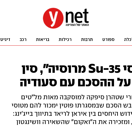
כלה
ספורט
תרבות
רכילות
בריאות
רכב
דיגיט
"איראן תקנה מטוסי Su-35 מרוסיה", סין
על ההסכם עם סעודיה
י שטהרן סיפקה למוסקבה מאות מל"טים
ובש הסכם שבמסגרתו פוטין ימכור להם מטוסי
ש היחסים בין איראן לריאד בתיווך בייג'ינג:
, ומזכירה את ה"ואקום" שהשאירה וושינגטון