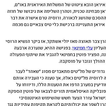
בדיווח של רשות השידור הממלכתית של איראן הובא ציטוט של המשלחת האיראנית באו"ם, 
ולפיו "מטוסי הקרב יכולים להתאים לאיראן מבחינה טכנית, וטהרן השלימה את גיבושו של חוזה 
לרכישתם". לא נמסרו פרטים נוספים על ההסכם שהושג לכאורה, ורוסיה טרם אישרה את דבר 
קיומו. לדברי המשלחת האיראנית באו"ם, איראן התעניינה ברכישת כלי טיס צבאיים גם מכמה 
ן צבר תאוצה מאז יולי אשתקד, אז ביקר הנשיא הרוסי 
עליון 
עלי חמינאי
. בפגישה ההיא, שנערכה ארבעה 
חודשים אחרי הפלישה הרוסית לאוקראינה, הפציר פוטין בחמינאי להגביר את שיתוף הפעולה 
ההולך וגובר על מוסקבה.
בחודשים שלאחר מכן החלה רוסיה לשגר גדודים של מל"טים מתאבדים מסוג "שאהד" לעבר 
יעדים באוקראינה. טהרן הודתה כי סיפקה לרוסיה מל"טים כאלה, אך טענה כי העבירה אותם 
לידיה עוד לפני הפלישה הרוסית. גורמי מודיעין במערב הדפו את הטענות הללו, ודיווחו על 
סיכומים בין מוסקבה לטהרן שלפיהם הרפובליקה האיסלאמית תזרים לצבאו של פוטין הספקה 
סדירה של מל"טים גם בחודשים הבאים. בישראל עורר הצעד חשש שהשימוש האינטנסיבי 
במל"טים איראניים באוקראינה יסייע לטהרן לשפר את יכולותיהם לקראת תקיפות עתידיות נגד 