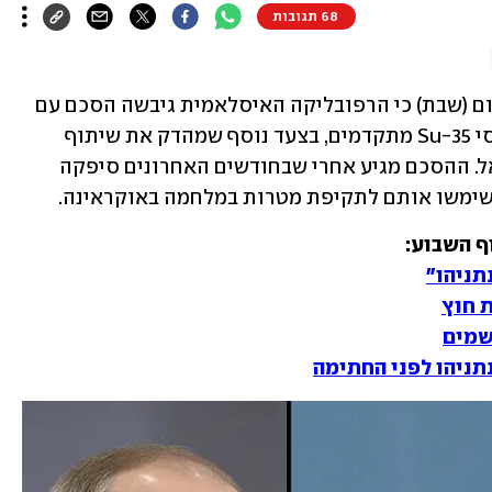
68 תגובות
ום (שבת) כי הרפובליקה האיסלאמית גיבשה הסכם עם 
, שבמסגרתו תקנה ממוסקבה מטוסי Su-35 מתקדמים, בצעד נוסף שמהדק את שיתוף 
הפעולה ביניהן ושצריך להטריד את ישראל. ההסכם מגיע אחרי שבחודשים האחרונים סיפקה 
ימשו אותם לתקיפת מטרות במלחמה באוקראינה.
תניהו"
 חוץ
אשמים
תניהו לפני החתימה