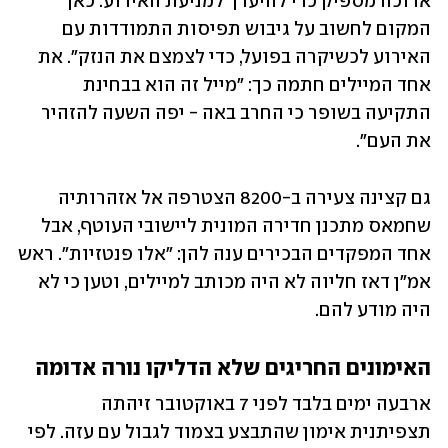
ארוכה מספיק כדי להיערך למניעת האירוע. כאן 
המקום לחשוב על גיבוש תפיסות התמודדות עם 
האירוע לכשיקרה בפועל, כדי לצמצם את הנזק". את 
אחד המיילים חתמה כך: "מייל זה הוא בבחינת 
התקיעה בשופר כי החרב באה - יפה השעה להזהיר 
את העם".
גם קצינה צעירה ב-8200 הצטרפה אל אזהרותיה 
שחמאס מתכנן חדירה המונית ליישובי העוטף, אבל 
אחד המפקדים הבכירים ענה להן: "אלו פנטזיות". ראש 
אמ"ן דאז חליוה לא היה מכותב למיילים, וטען כי לא 
היה מודע להם. 
האימונים החריגים שלא הדליקו נורה אדומה
ארבעה ימים בלבד לפני 7 באוקטובר זיהתה 
תצפיתנית אימון שהתבצע בצמוד לגבול עם עזה. לפי 