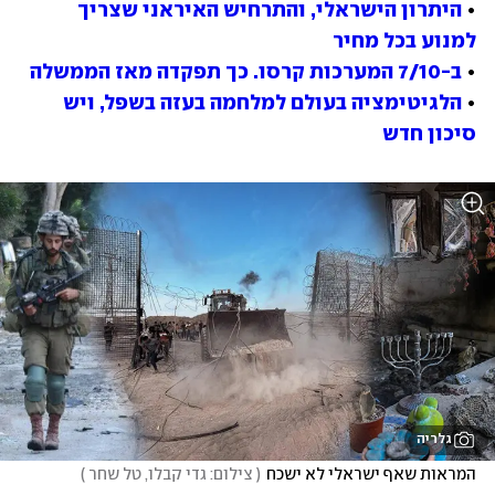
• 
היתרון הישראלי, והתרחיש האיראני שצריך 
למנוע בכל מחיר
• 
ב-7/10 המערכות קרסו. כך תפקדה מאז הממשלה
• 
הלגיטימציה בעולם למלחמה בעזה בשפל, ויש 
סיכון חדש
גלריה
המראות שאף ישראלי לא ישכח
(
 צילום: גדי קבלו, טל שחר 
)