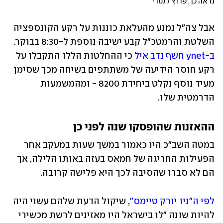
נראה כך, פרוץ לגמרי
אבל צה"ל נמנע מהעלאת כוננות על רקע הקונספציה 
השלטת והרמטכ"ל קבע ישיבה נוספת ל-8:30 בבוקר. 
ב-ynet חשף נדב איל
 כי ההחלטות הללו התקבלו על 
רקע חוסר הידיעה של משתתפים בשיחה מכך שסימן 
מעיד נוסף נקלט ביחידת 8200 - ומהמשמעות 
הדרמטית שלו. 
ההאזנות שהופסקו שנה לפני כן
במטה השב"כ היו כאמור במשך שעות במעקב אחר 
הפעילות החריגה של חמאס בעזה באותו הלילה, אך 
הם לא סברו שהסיבה לכך היא פלישה קרובה.
לפי ה"ניו יורק טיימס"
, שיקול הדעת שלהם עשוי היה 
להיות שונה "לו בישראל היו מאזינים לרשת מכשירי 