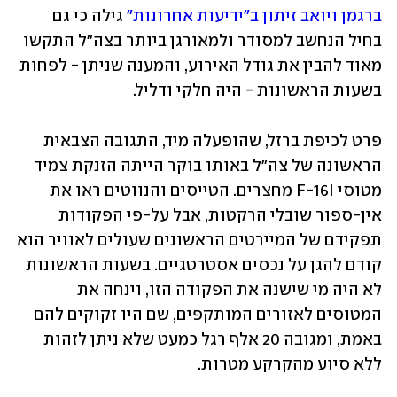
ברגמן ויואב זיתון ב"ידיעות אחרונות"
 גילה כי גם 
בחיל הנחשב למסודר ולמאורגן ביותר בצה"ל התקשו 
מאוד להבין את גודל האירוע, והמענה שניתן - לפחות 
בשעות הראשונות - היה חלקי ודליל.
פרט לכיפת ברזל, שהופעלה מיד, התגובה הצבאית 
הראשונה של צה"ל באותו בוקר הייתה הזנקת צמיד 
מטוסי F-16I מחצרים. הטייסים והנווטים ראו את 
אין-ספור שובלי הרקטות, אבל על-פי הפקודות 
תפקידם של המיירטים הראשונים שעולים לאוויר הוא 
קודם להגן על נכסים אסטרטגיים. בשעות הראשונות 
לא היה מי שישנה את הפקודה הזו, וינחה את 
המטוסים לאזורים המותקפים, שם היו זקוקים להם 
באמת, ומגובה 20 אלף רגל כמעט שלא ניתן לזהות 
ללא סיוע מהקרקע מטרות. 