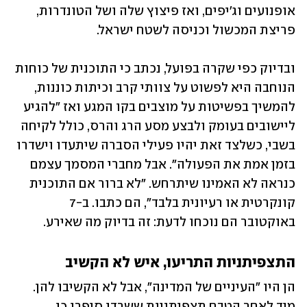
אופנועים וג'יפים, ואז פיצוץ שלה ושל הטונדרות, 
פריצת המכשול וכניסה לשטח ישראל.
ובדיוק כפי שקרה בפועל, נכתב כי התוכנית של כוחות 
הנוחבה היא לפשוט על צוותי קרב וכיתות כוננות, 
להמשיך בפשיטות על מוצבים בקו המגע ואז "להגיע 
ליישובים בעומק ולבצע מסע הרג והרס, כולל לקיחה 
בשבי, כשלצד זאת יהיו פעילי הסברה שיתעדו וישדרו 
בזמן אמת את הפעולה". אבל מחברי המסמך עצמם 
כנראה לא האמינו שיתרחש. "לא ברור אם התוכנית 
קונקרטית או רעיונית בלבד", הם כתבו. ב-7 
באוקטובר הם נוכחו לדעת: זה בדיוק מה שאירע.
התצפיתניות התריעו, איש לא הקשיב
הן היו "העיניים של המדינה", אבל לא הקשיבו להן. 
מיד לאחר הטבח תצפיתניות ששרדו סיפרו כי 