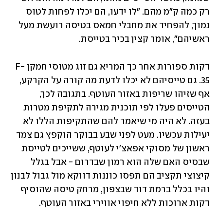
רק כמה ק"מ מהם. "לו ידעו, הם יכלו לפחות לטוס 
נמוך, להפחיד את מחבלי חמאס בטיסה רועשת מעל 
ראשיהם", אומר קצין בכיר בטייסת. 
דקות ספורות אחר כך המריא גם זוג מטוסי חמקן F-
35. גם טייסיהם לא יכלו לדעת מה קורה על הקרקע, 
אף שזיהו שריפות באזור העוטף. בתגובה לכך, 
הטייסים פעלו לפי תוכנית מגירה לתקיפת מטרות 
בעזה. לא היה מי שיאמר להם שהתקיפות הללו לא 
יעילות עכשיו. מעט לפני שבע בבוקר הוקפץ גם צמד 
ראשון של מסוקי אפאצ'י לעוטף, ששייכים לטייסת 
שבסיס האם שלה הוא רמון שבדרום - אבל בגלל 
קיצוצי תקציב הם תפסו כוננות דווקא מול גבול לבנון 
והיו בכלל ברמת דוד שבצפון, מרחק טיסה שהוסיף 
דקות ארוכות ללא חיפוי אווירי באזור העוטף.