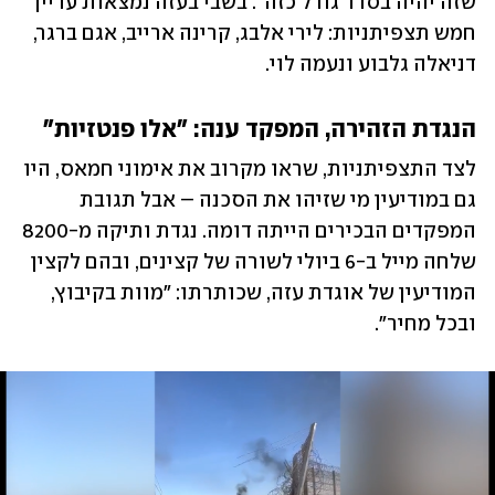
שזה יהיה בסדר גודל כזה". בשבי בעזה נמצאות עדיין 
חמש תצפיתניות: לירי אלבג, קרינה ארייב, אגם ברגר, 
דניאלה גלבוע ונעמה לוי.
הנגדת הזהירה, המפקד ענה: "אלו פנטזיות"
לצד התצפיתניות, שראו מקרוב את אימוני חמאס, היו 
גם במודיעין מי שזיהו את הסכנה – אבל תגובת 
המפקדים הבכירים הייתה דומה. נגדת ותיקה מ-8200 
שלחה מייל ב-6 ביולי לשורה של קצינים, ובהם לקצין 
המודיעין של אוגדת עזה, שכותרתו: "מוות בקיבוץ, 
ובכל מחיר". 