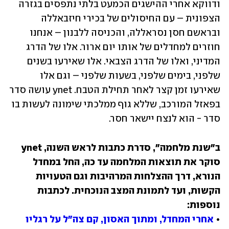
ודווקא אחרי ההישגים הכמעט בלתי נתפסים בגזרה 
הצפונית – עם החיסולים של בכירי חיזבאללה 
ובראשם חסן נסראללה, והכניסה ללבנון – אנחנו 
חוזרים למחדלים של אותו יום ארור. אלו של הדרג 
המדיני, ואלו של הדרג הצבאי. אלו שאירעו בשנים 
שלפני, בימים שלפני, בשעות שלפני – וגם אלו 
שאירעו זמן קצר לאחר תחילת הטבח. ynet עושה סדר 
בפאזל המורכב, שללא גוף ממלכתי שימונה לעשות בו 
סדר - הוא לנצח יישאר חסר.
ב"שנת מלחמה", סדרת כתבות לראש השנה, ynet 
סוקר את תוצאות המלחמה עד כה, החל במחדל 
הנורא, דרך ההצלחות המרהיבות וגם הטעויות 
הקשות, ועד לתמונת המצב הנוכחית. לכתבות 
• 
אחרי המחדל, ומתוך האסון, קם צה"ל על רגליו