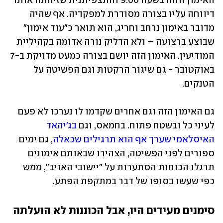
האימון זוהה בשעה 9:00 והתצפיתנית שזיהתה אותו 
דיווחה עליו בצורה מסודרת למפקדיה. אף שהיה 
מדובר באימון נרחב וחריג, הוא תואר כ"עוד אימון" 
שבוצע ברצועה – ולא הדליק נורה אדומה בקהיליית 
המודיעין. האימון הזה יושם בצורה כמעט מדויקת ב-7 
באוקטובר - גם שיגור הרקטות וגם הפשיטה על 
הטנקים.
גם האימון הזה וגם אחרים שקדמו לו נערכו לא פעם 
לעיני כל ובשטח פתוח. בחמאס, וגם 
בג'יהאד 
האיסלאמי שערך אף הוא תרגילים שכאלה
, גם ימים 
ספורים לפני הפשיטה, הצהירו שבאותם אימונים 
תרגלו הכוחות הסתערות על "יישובי האויב", ממש 
כפי שעשו בסופו של דבר במתקפת הפתע.
סימנים מעידים היו, אבל הכוננות לא הועלתה