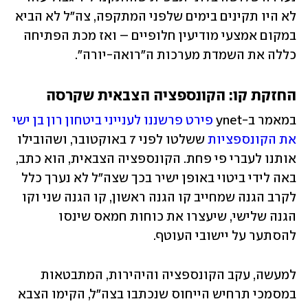
לא היו תקינים בימים שלפני המתקפה, צה"ל לא הביא 
במקום אמצעי מודיעין חלופיים – ואז מכת הפתיחה 
כללה את השמדת מערכות ה"רואה-יורה". 
החזקת קו: הקונספציה הצבאית שקרסה
במאמר ב-ynet 
פירט פרשננו לענייני ביטחון רון בן ישי 
את הקונספציות
 ששלטו לפני 7 באוקטובר, ושהובילו 
אותנו לעברי פי פחת. הקונספציה הצבאית, הוא כתב, 
באה לידי ביטוי באופן ישיר בכך שצה"ל לא נערך כלל 
לקרב הגנה שמחייב קו הגנה ראשון, קו הגנה שני וקו 
הגנה שלישי, שיעצרו את כוחות חמאס שינסו 
להסתער על יישובי העוטף. 
למעשה, עקב הקונספציה והיהירות, המתבטאות 
במסמכי תרחיש הייחוס שנכתבו בצה"ל, הקימו הצבא 