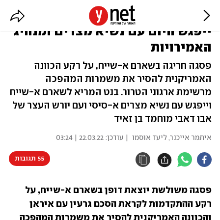
פסגה ראשונה מסוגה בסיני: בנט
ייפגש היום עם נשיא מצרים ומנהיג
האמירויות
פסגה חריגה בשארם א-שייח, על רקע הכוונה
האמריקנית להסיר את משמרות המהפכה
מרשימת ארגוני הטרור. בנט המריא לשארם א-שייח
וייפגש עם נשיא מצרים א-סיסי ועם יורש העצר של
אבו דאבי מוחמד בן זאיד
איתמר אייכנר
,
ליעד אוסמו
| עודכן:
22.03.22 | 03:24
55 תגובות
פסגה משולשת יוצאת דופן בשארם א-שייח, על 
רקע ההתקדמות לקראת הסכם גרעין עם איראן 
והכוונה האמריקנית להסיר את משמרות המהפכה 