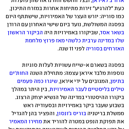
ארה"ב לאיראן
, ובצל החשש הזה נראה שהן פועלות 
כעת "להרגיע" זירות מתיחות אחרות במזרח התיכון, 
כמו סוריה: יורש העצר של האמירויות, שישתתף היום 
בפסגה המשולשת, נועד ביום שישי האחרון עם הרודן 
בשאר אסד
, שביקורו באמירויות היה 
הביקור הראשון 
שלו במדינה ערבית כלשהי מאז פרוץ מלחמת 
האזרחים בסוריה
 לפני 11 שנה. 
בפסגה בשארם א-שייח עשויות לעלות סוגיות 
נוספות מלבד איראן עצמה: מתחילת השנה 
החות'ים 
בתימן
, המגובים על ידי איראן, 
שיגרו כמה פעמים 
טילים בליסטיים לעבר האמירויות
, בין היתר במהלך 
ביקורו ההיסטורי במדינה של הנשיא יצחק הרצוג. 
בשבוע שעבר ביקר באמירויות ובסעודיה ראש 
ממשלת בריטניה 
בוריס ג'ונסון
, והפציר בהן להגדיל 
את תפוקת הנפט במטרה להוריד את 
מחירו המאמיר