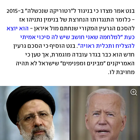
בנט אמר מצדו כי בניגוד ל"רטוריקה שנכשלה" ב-2015 
- כלומר התנגדותו הנחרצת של בנימין נתניהו אז 
להסכם הגרעין המקורי שנחתם מול איראן - 
הוא יוצא 
כעת "למלחמה שאני חושב שיש לה סיכוי אמיתי 
להצליח ותכלית ראויה"
. בנט הוסיף כי הסכם גרעין 
חדש הוא כבר בגדר עובדה מוגמרת, אך טען כי 
האמריקנים "מבינים ומפנימים" שישראל לא תהיה 
מחויבת לו. 