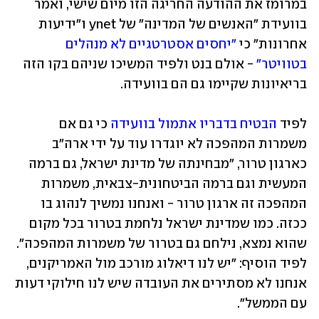
במרומז את ההודעה החריגה הזו מיום שישי, ואמר 
בוועידת "האנשים של המדינה" של ynet ו"ידיעות 
אחרונות" כי 
"יחסים אסטרטגיים לא מנהלים 
בטוויטר"
 - אולם בנט ולפיד המשיכו שניהם בקו הזה 
בריאיונות שקיימו גם הם בוועידה. 
לפיד 
הבטיח בדבריו אתמול בוועידה
 כי גם אם 
משמרות המהפכה לא יוגדרו עוד על ידי ארה"ב 
כארגון טרור, "מבחינתה של מדינת ישראל, גם ברמה 
המעשית וגם ברמה הביטחונית-צבאית, משמרות 
המהפכה זה ארגון טרור - ואנחנו נמשיך לנהוג בו 
ככזה. כמו שמדינת ישראל נלחמת בטרור בכל מקום 
שהוא נמצא, נילחם גם בטרור של משמרות המהפכה". 
לפיד הוסיף: "יש לנו דיאלוג מורכב מול האמריקנים, 
אנחנו לא מסתירים את העובדה שיש לנו חילוקי דעות 
עם הממשל".