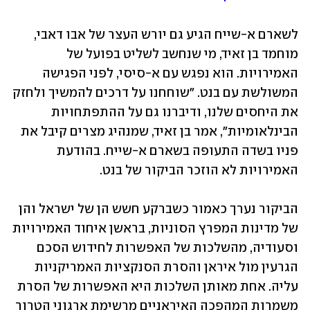
לשארם א-שייח הגיע גם יורש העצר של אבו דאבי, 
מוחמד בן זאיד, מי שנחשב לשליט בפועל של 
האמירויות. הוא נפגש עם א-סיסי, לפני הפגישה 
המשולשת עם בנט. "שוחחנו על דרכים להמשיך ולחזק 
את היחסים שלנו, ודיברנו גם על ההתפתחויות 
הבינלאומיות", אמר בן זאיד, שמנהיג מצרים קיבל את 
פניו בשדה התעופה בשארם א-שייח. בהודעת 
האמירויות לא הוזכר הביקור של בנט.
הביקור נערך כאמור כשברקע חשש הן של ישראל והן 
של מדינות המפרץ הסוניות, בראשן איחוד האמירויות 
וסעודיה, מהשלכות של האפשרות לחידוש הסכם 
הגרעין מול איראן והסרת הסנקציות האמריקניות 
עליה. אחת מאותן השלכות היא האפשרות של הסרת 
משמרות המהפכה האיראניים מרשימת ארגוני הטרור 