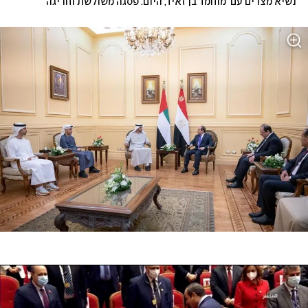
נשיא מצרים עם  מוחמד בן זאיד, היום. פסגה משולשת וחריגה