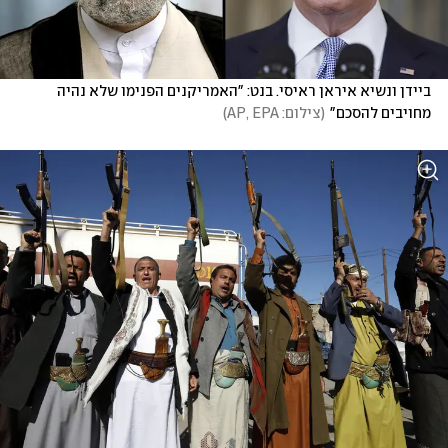
ביידן ונשיא איראן ראיסי. בנט: "האמריקנים הפנימו שלא נהיה 
מחויבים להסכם"
(
צילום: AP, EPA
)