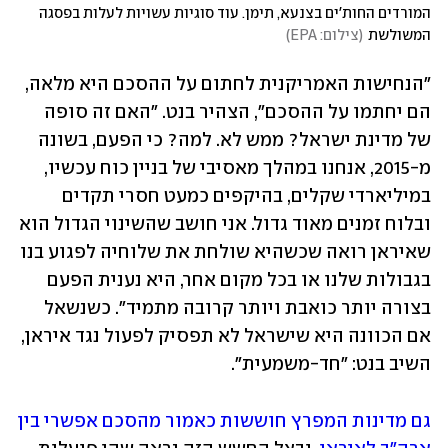
המורדים החות'ים בצנעא, תימן. עוד סוגיות עשויות לעלות בפסגה 
המשולשת
(
צילום: EPA
)
"הנחישות האמריקנית לחתום על ההסכם היא מלאה, 
הם יחתמו על ההסכם", הצהיר בנט. "האם זה סופה 
של מדינת ישראל? ממש לא. למה? כי הפעם, בשונה 
מ-2015, אנחנו במהלך מאסיבי של בניין כוח עכשיו, 
במיליארדי שקלים, בהיקפים כמעט חסרי תקדים 
ובלוח זמנים מאוד גדול. אני חושב שהשינוי הגדול הוא 
שאיראן רואה שכשהיא שולחת את שלוחיה לפגוע בנו 
בגבולות שלנו או בכל מקום אחר, היא נענית הפעם 
בצורה יותר כואבת ויותר קרובה מתמיד". כשנשאל 
אם הכוונה היא שישראל לא תפסיק לפעול נגד איראן, 
השיב בנט: "חד-משמעית".
גם מדינות המפרץ חוששות כאמור מהסכם אפשרי בין 