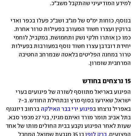
למידע המודיעיני שהתקבל משב"כ.
בנוסף, כוחות ימ"ס של מג"ב ושב"כ פעלו בכפר ואדי 
ברוקין ועצרו חשוד המעורב בפעילות טרור אחרת. 
כמו כן אותרו חלקי נשק ותחמושת. במקביל, לוחמי 
יחידת דובדבן עצרו חשוד נוסף במעורבות בפעילות 
טרור במחנה הפליטים בלאטה שבמרחב החטיבה 
המרחבית שומרון. 
15 נרצחים בחודש
הפיגוע באריאל מתווסף לשורה של פיגועים בערי 
ישראל, שאירעו בסוף מרץ ובתחילת החודש. ב-7 
באפריל נרצחו ב
פיגוע ירי בבר האילקה
 ברחוב דיזנגוף 
בתל אביב תומר מורד ואיתם מגיני, בני 27 מכפר סבא. 
שעות לאחר הפיגוע נקבע בבית החולים מותו של אחד 
הפצועים, 
ברק לופן
 בן 35 מגבעת שמואל. המחבל 