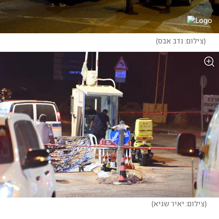
(
צילום: נדב אבס
)
(
צילום: יאיר שגיא
)