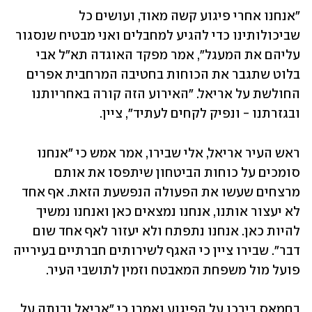
"אנחנו אחרי פיגוע קשה מאוד, ועושים כל 
שביכולותינו כדי להגיע למחבלים ואני מבטיח שנסגור 
עליהם את המעגל", אמר מפקד האוגדה תא"ל אבי 
בלוט שתגבר את הכוחות בחטיבה המרחבית אפרים 
החולשת על אריאל. "האירוע הזה קורה באחריותנו 
ובגזרתנו - ונפיק לקחים לעתיד", ציין.  
ראש העיר אריאל, אלי שבירו, אמר אמש כי "אנחנו 
סומכים על כוחות הביטחון שיתפסו את אותם 
מרצחים שעשו את הפעולה הנפשעת הזאת. אף אחד 
לא יעצור אותנו, אנחנו נמצאים כאן ואנחנו נמשיך 
להיות כאן. אנחנו נתפתח ולא יעזור לאף אחד שום 
דבר". שבירו ציין כי האגף לשירותים חברתיים בעירייה 
פועל מול משפחת המאבטח וזמין לתושבי העיר.
בחמאס בירכו על הפיגוע ואמרו כי "אריאל נבנתה על 