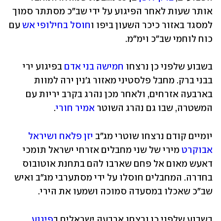
אותר שעות לאחר הפיגוע על ידי שב"כ מסתתר סמוך 
למסגד באזור כיכר השעון ביפו ו
חוסל בחילופי אש
 עם 
כוח לוחמי שב"כ וימ"מ.
בשבוע שלפני כן נרצחו 
חמישה בני אדם
 בפיגוע ירי 
בבני ברק. מחבל פלסטיני מאזור ג'נין ירה למוות 
בארבעה אזרחים, ולאחר מכן נהרג בקרב יריות עם 
המשטרה, שבו גם נהרג השוטר 
אמיר חורי
.
יומיים קודם נרצחו שוטרי מג"ב 
יזן פלאח ושיראל 
אבוקרט
 מירי של שני מחבלים אזרחי ישראל תומכי 
דאעש מאום אל פחם שארבו להם בתחנת אוטובוס 
בחדרה. המחבלים חוסלו על ידי מסתערבי מג"ב ואיש 
שב"כ שאכלו במסעדה סמוכה ושמעו את הירי.
בשבוע שלפני כן נרצחו ארבעה ישראלים ב
פיגוע 