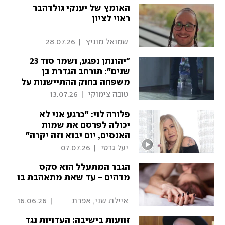
האומץ של יענקי גולדהבר
ראוי לציון
 שמואל מוניץ 
|
28.07.26
"יהונתן נפגע, ושמר סוד 23
שנים": תורחב הגדרת בן
משפחה בחוק ההתיישנות על
עבירות מין
 טובה צימוקי 
|
13.07.26
פלורה לוי: "כרגע אני לא
יכולה לפרסם את שמות
האנסים, יום יבוא וזה יקרה"
 יעל גרטי 
|
07.07.26
הגבר המתעלל הוא סקס
מדהים - עד שאת מתאהבת בו
 איילת שני, אפרת 
|
16.06.26
הראל היימן 
זוועות בישיבה: העדויות נגד