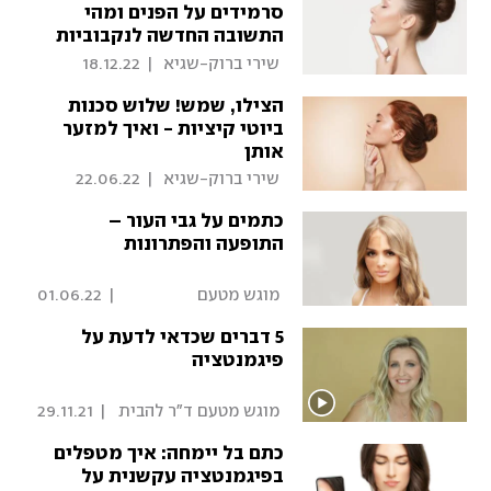
סרמידים על הפנים ומהי
התשובה החדשה לנקבוביות
פעורות?
 שירי ברוק-שגיא 
|
18.12.22
הצילו, שמש! שלוש סכנות
ביוטי קיציות - ואיך למזער
אותן
 שירי ברוק-שגיא 
|
22.06.22
כתמים על גבי העור –
התופעה והפתרונות
 מוגש מטעם 
|
01.06.22
סופר-פארם 
5 דברים שכדאי לדעת על
פיגמנטציה
 מוגש מטעם ד"ר להבית 
|
29.11.21
אקרמן 
כתם בל יימחה: איך מטפלים
בפיגמנטציה עקשנית על