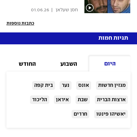
 חסן שעלאן 
|
01.06.26
כתבות נוספות
תגיות חמות
היום
השבוע
החודש
מגזין חדשות
אונס
נער
בית קפה
ארצות הברית
שבת
איראן
הליכוד
יאשיהו פינטו
חרדים