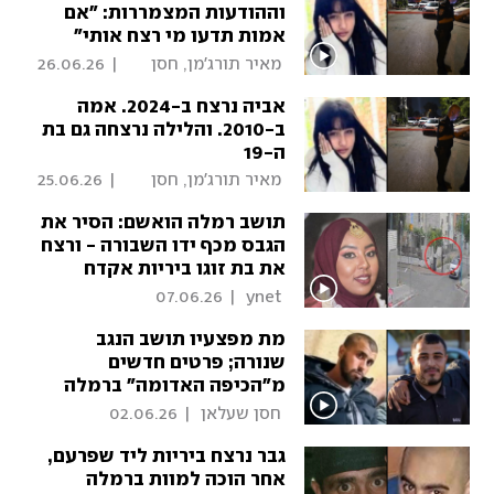
וההודעות המצמררות: "אם
אמות תדעו מי רצח אותי"
 מאיר תורג'מן, חסן 
|
26.06.26
שעלאן 
אביה נרצח ב-2024. אמה
ב-2010. והלילה נרצחה גם בת
ה-19
 מאיר תורג'מן, חסן 
|
25.06.26
שעלאן 
תושב רמלה הואשם: הסיר את
הגבס מכף ידו השבורה - ורצח
את בת זוגו ביריות אקדח
07.06.26
|
 ynet 
מת מפצעיו תושב הנגב
שנורה; פרטים חדשים
מ"הכיפה האדומה" ברמלה
 חסן שעלאן 
|
02.06.26
גבר נרצח ביריות ליד שפרעם,
אחר הוכה למוות ברמלה