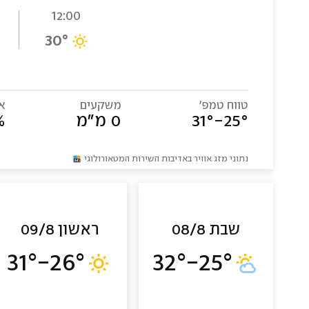
12:00
30
°
טווח טמפ׳
משקעים
אח
°
25
-
°
31
0 מ"מ
%
נתוני מזג אוויר באדיבות השירות המטאורולוגי
שבת 08/8
ראשון 09/8
31
°
-
26
°
32
°
-
25
°