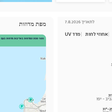
לתאריך 7.8.2026
מפת מדוזות
אחוזי לחות
מדד UV
31
יב - יפו
31°
-
2