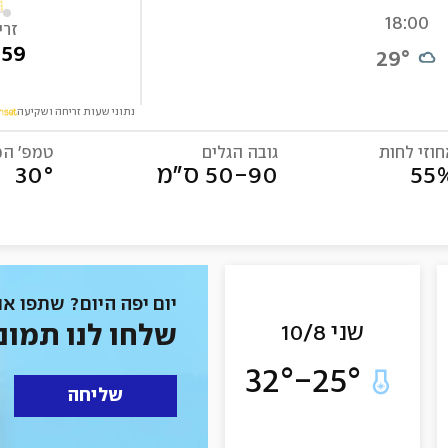
18:00
זרי
:59
29
°
נתוני שעות זריחה ושקיעה
וזי לחות
גובה הגלים
טמפ׳ המ
55
50-90 ס"מ
°
30
יום יפה היום? שתפו או
שני 10/8
שלחו לנו תמונ
32
°
-
25
°
שליחה