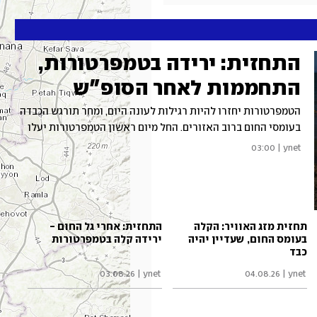
התחזית: ירידה בטמפרטורות,
התחממות לאחר הסופ"ש
הטמפרטורות יחזרו להיות רגילות לעונה היום, ומחר תורגש הכבדה
בעומסי החום ברוב האזורים. החל מיום ראשון הטמפרטורות יעלו
ותורגש הכבדה נוספת בעומסי החום שיהיו כבדים עד קיצוניים
03:00
|
ynet
בפנים הארץ
תחזית מזג האוויר: הקלה
התחזית: אחרי גל החום -
בעומס החום, שעדיין יהיה
ירידה קלה בטמפרטורות
כבד
03.08.26
|
ynet
04.08.26
|
ynet