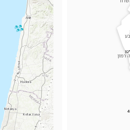
שדוד
ע
32
 רמון
4