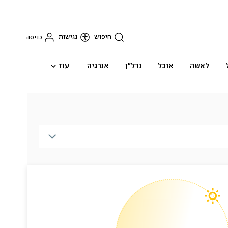
חיפוש
נגישות
כניסה
עוד
לאשה
אוכל
נדל"ן
אנרגיה