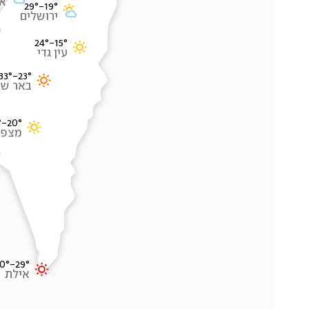
א
29°
-
19°
ירושלים
24°
-
15°
עין גדי
33°
-
23°
באר שב
°
-
20°
מצפה
0°
-
29°
אילת