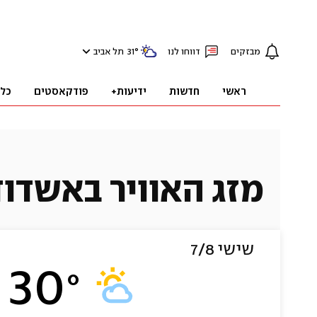
מבזקים
דווחו לנו
°
31
תל אביב
ראשי
חדשות
ידיעות+
פודקאסטים
כל
מזג האוויר באשדוד
שישי 7/8
30
°