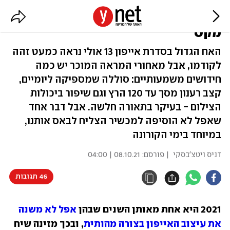
הוא גדול: בדקנו את אייפון 13 פרו
מקס
האח הגדול בסדרת אייפון 13 אולי נראה כמעט זהה
לקודמו, אבל מאחורי המראה המוכר יש כמה
חידושים משמעותיים: סוללה שמספיקה ליומיים,
קצב רענון מסך עד 120 הרץ וגם שיפור ביכולות
הצילום - בעיקר בתאורה חלשה. אבל דבר אחד
שאפל לא הוסיפה למכשיר הצליח לבאס אותנו,
במיוחד בימי הקורונה
דניס ויטצ'בסקי
| פורסם:
08.10.21 | 04:00
46 תגובות
2021 היא אחת מאותן השנים שבהן 
אפל לא משנה 
את עיצוב האייפון בצורה מהותית
, ובכך מזינה שיח 