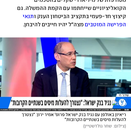
מטורפות של מיליארדי שקלים בהסכמים 
הקואליציוניים שייחתמו עם הקמת ההמשלה. גם 
קיצוץ חד-פעמי בתקציב הביטחון הענק ו
תנאי 
הפרישה המוטבים
 מצה"ל יהיו חייבים להיבחן.
ריאיון באולפן עם נגיד בנק ישראל פרופ' אמיר ירון: "נצטרך 
להעלות מיסים בשנתיים הקרובות"
(
צילום:  שחר גולדשטיין
)