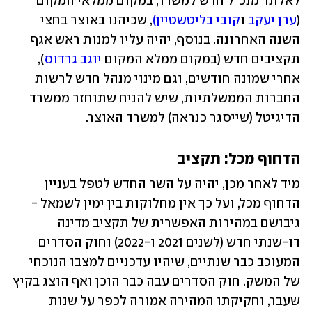
לאלתר מנכ"ל חדש למשרד, במקום ממלאי המקום 
(
ערן יעקב
 ו
קובי בליטשטיין)
, שכיהנו באוצר בחצי 
השנה האחרונה. בנוסף, יהיה עליו למנות ראש אגף 
תקציבים חדש (במקום ממלא המקום 
יוגב גרדוס
), 
אחרי שמונה חודשים, וגם מינוי מנהל חדש לרשות 
החברות הממשלתיות, שיש להניח שתוחזר ממשרד 
הדיגיטל (שייסגר כנראה) למשרד האוצר.
הדחוף מכל: תקציב
מיד לאחר מכן, יהיה על השר החדש לטפל בעניין 
הדחוף מכל, ועל כך אין מחלוקות בין ימין לשמאל - 
גיבושם במהירות האפשרית של תקציב מדינה 
דו-שנתי חדש (לשנים 2021 ו-2022) וחוק הסדרים 
המעוכב כבר שנתיים, שיהיו עדכניים למצבו הנוכחי 
של המשק. חוק הסדרים עבה כבר הוכן ואף הוצג בקיץ 
שעבר, וחקיקתו המהירה אמורה לכפר על שנות 