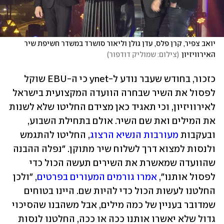
יואב צפיר, קרן פלס, עדן גולן וליאור סושרד במשדר חשיפת שיר 
האירוויזיון
(
צילום: שמוליק דודפור
)
כזכור, בחודש שעבר נודע ל-ynet כי ה-EBU שוקל 
לפסול את השיר שבחרה הוועדה המקצועית בישראל 
לאירוויזיון, וכי תאגיד כאן מצידם החליטו שלא לשנות 
את המילים ואת שם השיר. אולם בתחילת השבוע, 
ובעקבות 
מעורבות הנשיא הרצוג
, החליטו להתגמש 
ולנסות למצוא דרך לשלוח שיר מתוקן. "נפלה ההבנה 
שהוועדה שמאשרת את השירים תעשה הכול כדי 
לפסול אותנו", 
אמרו גורמים המעורים בפרטים
, "ולכן 
החלטנו לעשות הכול כדי להיות שם. היינו בטוחים 
שמדובר בעניין של כמה מילים, אבל משהבנו שהסיכוי 
גדול שלא יאשרו אותנו ככה או ככה, החלטנו לנסות 